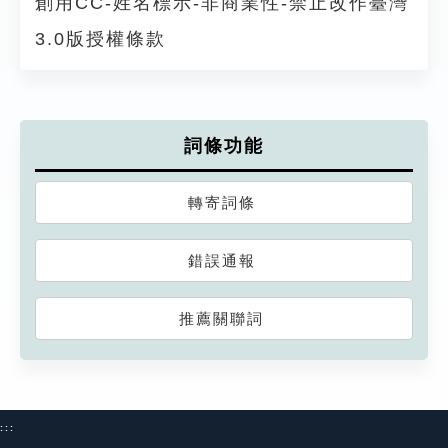
創用CC-姓名標示-非商業性-禁止改作臺灣
3.0版授權條款
詞條功能
轉寄詞條
錯誤通報
推薦關聯詞
:::