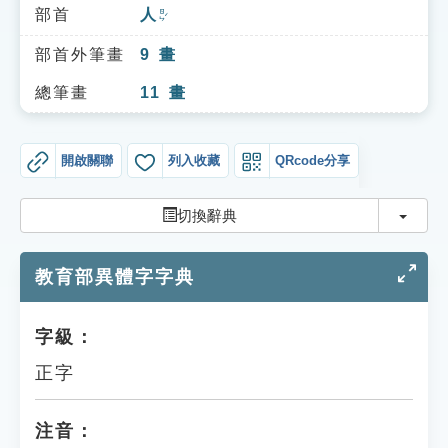
索引選單
部首
人
ㄖㄣˊ
知識索引
部首外筆畫
9
畫
單字索引
總筆畫
11
畫
生命大百科索引
開啟關聯
列入收藏
QRcode分享
遊戲專區
切換
切換辭典
教學應用
教育部異體字字典
貓頭鷹博士
字級：
正字
注音：