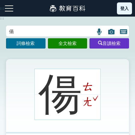
跳
登入
:::
到
主
:::
要
內
語
圖
開
容
注音索引圖示
筆畫索引圖示
部首索引表圖示
言
片
啟
詞條檢索
全文檢索
音讀檢索
搜
搜
鍵
尋
尋
盤
圖
圖
圖
示
示
示
偒
ㄊ
網站導覽
ˇ
ㄤ
生字詞彙表
成語故事