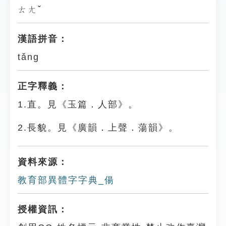
ㄊㄤˇ
漢語拼音：
tǎng
正字釋義：
1.直。見《玉篇．人部》。
2.長貌。見《廣韻．上聲．蕩韻》。
資料來源：
教育部異體字字典_偒
授權資訊：