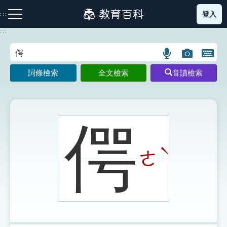
跳
登入
:::
到
主
:::
要
內
語
圖
開
容
注音索引圖示
筆畫索引圖示
部首索引表圖示
言
片
啟
詞條檢索
全文檢索
音讀檢索
搜
搜
鍵
尋
尋
盤
圖
圖
圖
示
示
示
偔
ˋ
ㄜ
網站導覽
生字詞彙表
成語故事