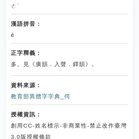
ㄜˋ
漢語拼音：
è
正字釋義：
多。見《廣韻．入聲．鐸韻》。
資料來源：
教育部異體字字典_偔
授權資訊：
創用CC-姓名標示-非商業性-禁止改作臺灣
3.0版授權條款