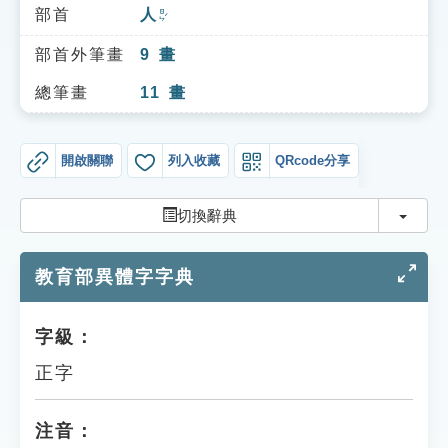
索引選單
部首
人
ㄖㄣˊ
知識索引
部首外筆畫
9
畫
單字索引
總筆畫
11
畫
生命大百科索引
開啟關聯
列入收藏
QRcode分享
遊戲專區
切換
切換辭典
教學應用
教育部異體字字典
貓頭鷹博士
字級：
正字
注音：