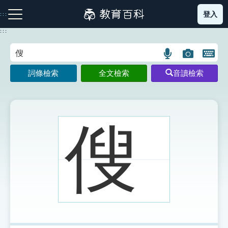
跳
登入
:::
到
主
:::
要
內
語
圖
開
容
注音索引圖示
筆畫索引圖示
部首索引表圖示
言
片
啟
詞條檢索
全文檢索
音讀檢索
搜
搜
鍵
尋
尋
盤
圖
圖
圖
示
示
示
傁
網站導覽
生字詞彙表
成語故事