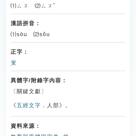
⑴ㄙㄡ ⑵ㄙㄡˇ
漢語拼音：
⑴sōu ⑵sǒu
正字：
叟
異體字/附錄字內容：
〔關鍵文獻〕
《
五經文字
．人部》。
資料來源：