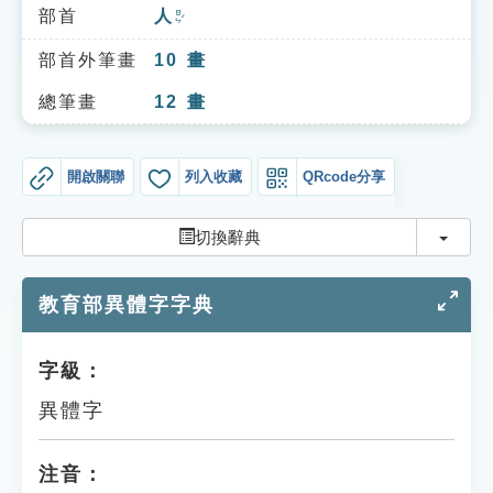
索引選單
部首
人
ㄖㄣˊ
知識索引
部首外筆畫
10
畫
單字索引
總筆畫
12
畫
生命大百科索引
開啟關聯
列入收藏
QRcode分享
遊戲專區
切換
切換辭典
教學應用
教育部異體字字典
貓頭鷹博士
字級：
異體字
注音：