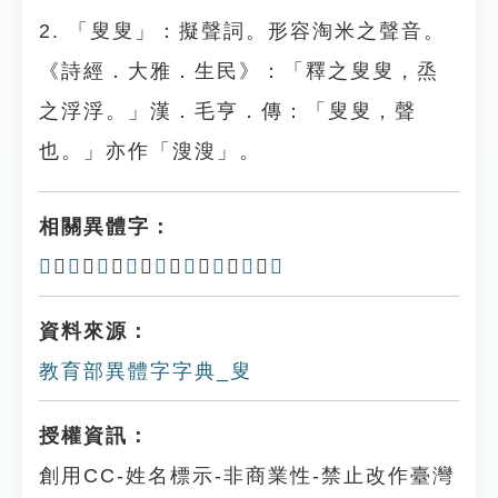
2. 「叟叟」：擬聲詞。形容淘米之聲音。
《詩經．大雅．生民》：「釋之叟叟，烝
之浮浮。」漢．毛亨．傳：「叟叟，聲
也。」亦作「溲溲」。
相關異體字：
𠋢
、
𠌌
、
傁
、
𠬲
、
叜
、
𡨎
、
𡨼
、
𡨨
、
𠪇
資料來源：
教育部異體字字典_叟
授權資訊：
創用CC-姓名標示-非商業性-禁止改作臺灣