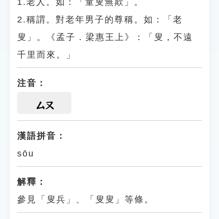
1.老人。如：「童叟無欺」。
2.稱謂。對老年男子的尊稱。如：「老
叟」。《孟子．梁惠王上》：「叟，不遠
千里而來。」
注音：
ㄙㄡ
漢語拼音：
sōu
解釋：
參見「叟兵」、「叟叟」等條。