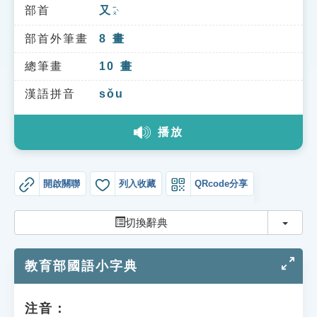
索引選單
部首
又
ㄧㄡˋ
知識索引
部首外筆畫
8
畫
單字索引
總筆畫
10
畫
生命大百科索引
漢語拼音
sǒu
播放
遊戲專區
教學應用
開啟關聯
列入收藏
QRcode分享
貓頭鷹博士
切換
切換辭典
教育部國語小字典
注音：