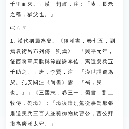
千里而來。」漢．趙岐．注：「叟，長老
之稱，猶父也。」
㈡ㄙㄡ
1. 漢代稱蜀為叟。《後漢書．卷七五．劉
焉袁術呂布列傳．劉焉》：「興平元年，
征西將軍馬騰與範謀誅李傕，焉遣叟兵五
千助之。」唐．李賢．注：「漢世謂蜀為
叟。孔安國注《尚書》雲：『蜀，叟
也。』」《三國志．卷三一．蜀書．劉二
牧傳．劉璋》：「璋復遣別駕從事蜀郡張
肅送叟兵三百人並雜御物於曹公，曹公拜
肅為廣漢太守。」