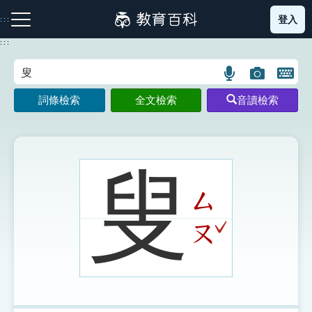
跳
登入
:::
到
主
:::
要
內
語
圖
開
容
注音索引圖示
筆畫索引圖示
部首索引表圖示
言
片
啟
詞條檢索
全文檢索
音讀檢索
搜
搜
鍵
尋
尋
盤
圖
圖
圖
示
示
示
叟
ㄙ
網站導覽
ˇ
ㄡ
生字詞彙表
成語故事