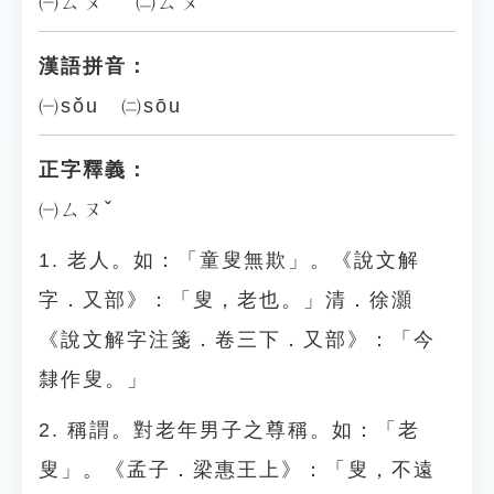
㈠ㄙㄡˇ ㈡ㄙㄡ
漢語拼音：
㈠sǒu ㈡sōu
正字釋義：
㈠ㄙㄡˇ
1. 老人。如：「童叟無欺」。《說文解
字．又部》：「叟，老也。」清．徐灝
《說文解字注箋．卷三下．又部》：「今
隸作叟。」
2. 稱謂。對老年男子之尊稱。如：「老
叟」。《孟子．梁惠王上》：「叟，不遠