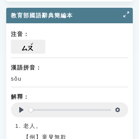
教育部國語辭典簡編本
注音：
ㄙㄡ
漢語拼音：
sǒu
解釋：
Play
Settings
老人。
【例】童叟無欺