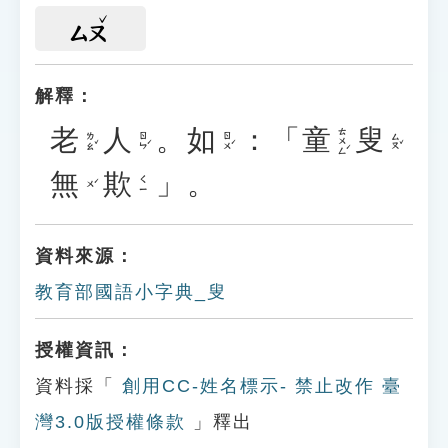
ㄙㄡ
解釋：
老
人
。
如
：「
童
叟
ㄊㄨㄥˊ
ㄌㄠˇ
ㄖㄣˊ
ㄖㄨˊ
ㄙㄡˇ
無
欺
」。
ㄑㄧ
ㄨˊ
資料來源：
教育部國語小字典_叟
授權資訊：
資料採「
創用CC-姓名標示- 禁止改作 臺
灣3.0版授權條款
」釋出