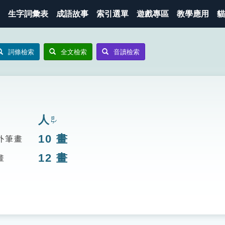
生字詞彙表
成語故事
索引選單
遊戲專區
教學應用
貓
詞條檢索
全文檢索
音讀檢索
人
ㄖㄣˊ
10
畫
外筆畫
12
畫
畫