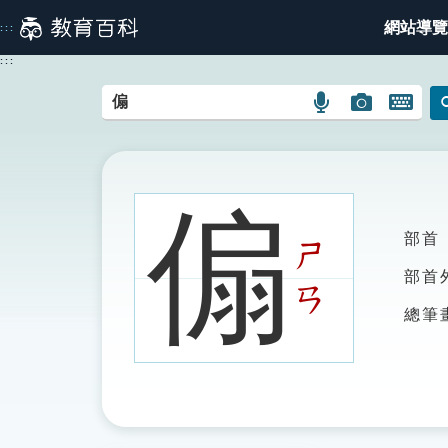
跳
網站導覽
:::
到
主
:::
要
內
語
圖
開
容
言
片
啟
搜
搜
鍵
尋
尋
盤
圖
圖
圖
傓
示
示
示
部首
ㄕ
部首
ㄢ
總筆