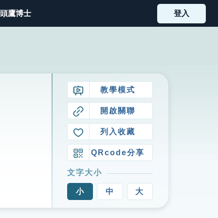
頭鷹博士
登入
教學模式
開啟關聯
列入收藏
QRcode分享
文字大小
小
中
大