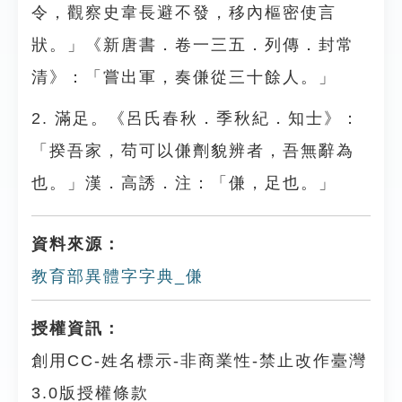
令，觀察史韋長避不發，移內樞密使言
狀。」《新唐書．卷一三五．列傳．封常
清》：「嘗出軍，奏傔從三十餘人。」
2. 滿足。《呂氏春秋．季秋紀．知士》：
「揆吾家，苟可以傔劑貌辨者，吾無辭為
也。」漢．高誘．注：「傔，足也。」
資料來源：
教育部異體字字典_傔
授權資訊：
創用CC-姓名標示-非商業性-禁止改作臺灣
3.0版授權條款