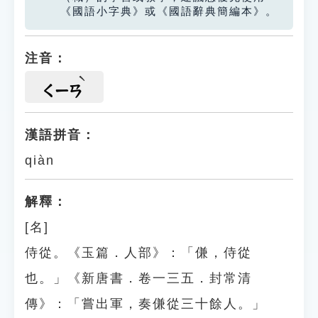
《國語小字典》或《國語辭典簡編本》。
注音：
ㄑㄧㄢ
漢語拼音：
qiàn
解釋：
[名]
侍從。《玉篇．人部》：「傔，侍從
也。」《新唐書．卷一三五．封常清
傳》：「嘗出軍，奏傔從三十餘人。」