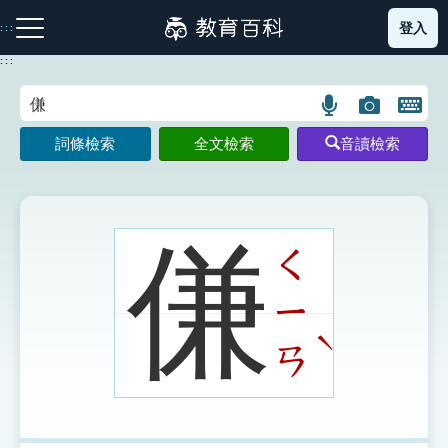
跳
登入
:::
到
主
:::
要
內
語
圖
開
容
注音索引圖示
筆畫索引圖示
部首索引表圖示
言
片
啟
詞條檢索
全文檢索
音讀檢索
搜
搜
鍵
尋
尋
盤
圖
圖
圖
示
示
示
傔
ㄑ
ㄧ
網站導覽
ˋ
ㄢ
生字詞彙表
成語故事