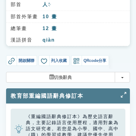
索引選單
部首
人
ㄖㄣˊ
知識索引
部首外筆畫
10
畫
單字索引
總筆畫
12
畫
生命大百科索引
漢語拼音
qiàn
遊戲專區
開啟關聯
列入收藏
QRcode分享
教學應用
切換
切換辭典
貓頭鷹博士
教育部重編國語辭典修訂本
《重編國語辭典修訂本》為歷史語言辭
典，主要記錄語言使用歷程，適用對象為
語文研究者。若您是為小學、國中、高中
（職）的學習或教學，建議您優先使用