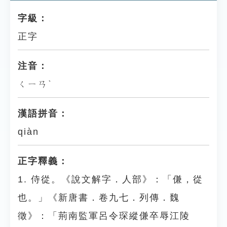
字級：
正字
注音：
ㄑㄧㄢˋ
漢語拼音：
qiàn
正字釋義：
1. 侍從。《說文解字．人部》：「傔，從
也。」《新唐書．卷九七．列傳．魏
徵》：「荊南監軍呂令琛縱傔卒辱江陵