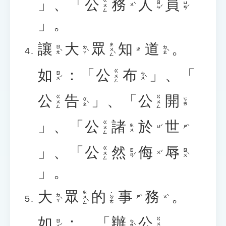
」、「
公
務
人
員
ㄍㄨㄥ
ㄖㄣˊ
ㄩㄢˊ
ㄨˋ
」。
讓
大
眾
知
道
。
ㄓㄨㄥˋ
ㄖㄤˋ
ㄉㄚˋ
ㄉㄠˋ
ㄓ
如
：「
公
布
」、「
ㄍㄨㄥ
ㄖㄨˊ
ㄅㄨˋ
公
告
」、「
公
開
ㄍㄨㄥ
ㄍㄨㄥ
ㄍㄠˋ
ㄎㄞ
」、「
公
諸
於
世
ㄍㄨㄥ
ㄓㄨ
ㄩˊ
ㄕˋ
」、「
公
然
侮
辱
ㄍㄨㄥ
ㄖㄢˊ
ㄖㄨˋ
ㄨˇ
」。
大
眾
的
事
務
。
ㄓㄨㄥˋ
˙ㄉㄜ
ㄉㄚˋ
ㄕˋ
ㄨˋ
如
：、「
辦
公
ㄍㄨㄥ
ㄖㄨˊ
ㄅㄢˋ