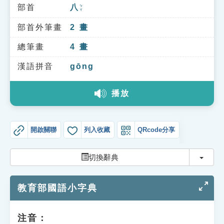
索引選單
部首
八
ㄅㄚ
知識索引
部首外筆畫
2
畫
單字索引
總筆畫
4
畫
生命大百科索引
漢語拼音
gōng
播放
遊戲專區
教學應用
開啟關聯
列入收藏
QRcode分享
貓頭鷹博士
切換
切換辭典
教育部國語小字典
注音：