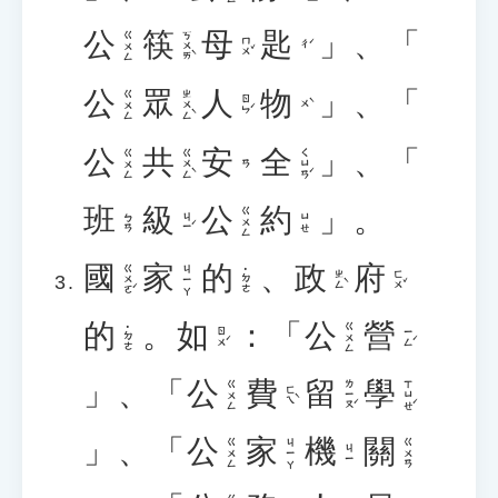
公
筷
母
匙
」、「
ㄎㄨㄞˋ
ㄍㄨㄥ
ㄇㄨˇ
ㄔˊ
公
眾
人
物
」、「
ㄓㄨㄥˋ
ㄍㄨㄥ
ㄖㄣˊ
ㄨˋ
公
共
安
全
」、「
ㄍㄨㄥˋ
ㄑㄩㄢˊ
ㄍㄨㄥ
ㄢ
班
級
公
約
」。
ㄍㄨㄥ
ㄐㄧˊ
ㄅㄢ
ㄩㄝ
國
家
的
、
政
府
ㄍㄨㄛˊ
ㄐㄧㄚ
˙ㄉㄜ
ㄓㄥˋ
ㄈㄨˇ
的
。
如
：「
公
營
ㄍㄨㄥ
˙ㄉㄜ
ㄖㄨˊ
ㄧㄥˊ
」、「
公
費
留
學
ㄌㄧㄡˊ
ㄒㄩㄝˊ
ㄍㄨㄥ
ㄈㄟˋ
」、「
公
家
機
關
ㄍㄨㄥ
ㄐㄧㄚ
ㄍㄨㄢ
ㄐㄧ