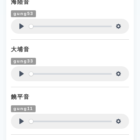
海陸音
gung53
Play
Settings
大埔音
gung33
Play
Settings
饒平音
gung11
Play
Settings