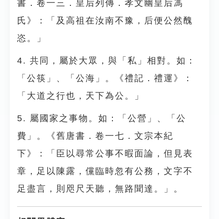
書．卷一三．皇后列傳．孝文幽皇后馮
氏》：「及高祖在汝南不豫，后便公然醜
恣。」
4. 共同，屬於大眾，與「私」相對。如：
「公筷」、「公海」。《禮記．禮運》：
「大道之行也，天下為公。」
5. 屬國家之事物。如：「公營」、「公
費」。《舊唐書．卷一七．文宗本紀
下》：「臣以尋常公事不暇面論，但見表
章，足以陳露，儻臨時忽有公務，文字不
足盡言，則咫尺天聽，無路聞達。」。