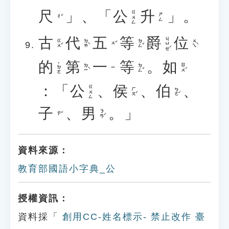
尺
」、「
公
升
」。
ㄍㄨㄥ
ㄕㄥ
ㄔˇ
古
代
五
等
爵
位
ㄐㄩㄝˊ
ㄍㄨˇ
ㄉㄞˋ
ㄉㄥˇ
ㄨㄟˋ
ㄨˇ
的
第
一
等
。
如
˙ㄉㄜ
ㄉㄧˋ
ㄉㄥˇ
ㄖㄨˊ
ㄧ
：「
公
、
侯
、
伯
、
ㄍㄨㄥ
ㄏㄡˊ
ㄅㄛˊ
子
、
男
。」
ㄋㄢˊ
ㄗˇ
資料來源：
教育部國語小字典_公
授權資訊：
資料採「
創用CC-姓名標示- 禁止改作 臺