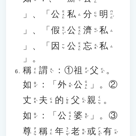
」、「
公
私
分
明
ㄇㄧㄥˊ
ㄍㄨㄥ
ㄈㄣ
ㄙ
」、「
假
公
濟
私
ㄐㄧㄚˇ
ㄍㄨㄥ
ㄐㄧˋ
ㄙ
」、「
因
公
忘
私
ㄍㄨㄥ
ㄨㄤˋ
ㄧㄣ
ㄙ
」。
稱
謂
：①
祖
父
。
ㄨㄟˋ
ㄗㄨˇ
ㄈㄨˋ
ㄔㄥ
如
：「
外
公
」。②
ㄍㄨㄥ
ㄖㄨˊ
ㄨㄞˋ
丈
夫
的
父
親
。
ㄑㄧㄣ
˙ㄉㄜ
ㄓㄤˋ
ㄈㄨˋ
ㄈㄨ
如
：「
公
婆
」。③
ㄍㄨㄥ
ㄖㄨˊ
ㄆㄛˊ
尊
稱
年
老
或
有
ㄋㄧㄢˊ
ㄏㄨㄛˋ
ㄗㄨㄣ
ㄌㄠˇ
ㄧㄡˇ
ㄔㄥ