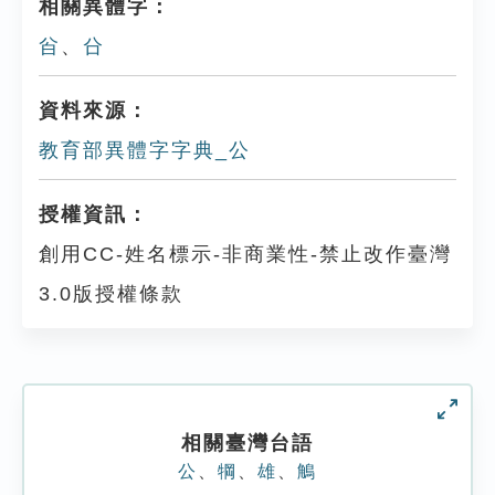
相關異體字：
㒶
、
㕣
資料來源：
教育部異體字字典_公
授權資訊：
創用CC-姓名標示-非商業性-禁止改作臺灣
3.0版授權條款
相關臺灣台語
公
、
犅
、
雄
、
鵤