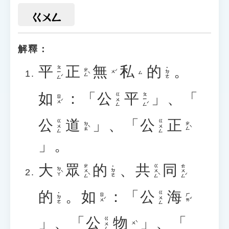
ㄍㄨㄥ
解釋：
平
正
無
私
的
。
ㄆㄧㄥˊ
˙ㄉㄜ
ㄓㄥˋ
ㄨˊ
ㄙ
如
：「
公
平
」、「
ㄆㄧㄥˊ
ㄍㄨㄥ
ㄖㄨˊ
公
道
」、「
公
正
ㄍㄨㄥ
ㄍㄨㄥ
ㄉㄠˋ
ㄓㄥˋ
」。
大
眾
的
、
共
同
ㄓㄨㄥˋ
ㄍㄨㄥˋ
ㄊㄨㄥˊ
˙ㄉㄜ
ㄉㄚˋ
的
。
如
：「
公
海
ㄍㄨㄥ
˙ㄉㄜ
ㄖㄨˊ
ㄏㄞˇ
」、「
公
物
」、「
ㄍㄨㄥ
ㄨˋ