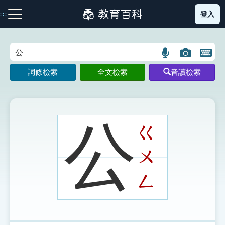
跳
登入
:::
到
主
:::
要
內
語
圖
開
容
注音索引圖示
筆畫索引圖示
部首索引表圖示
言
片
啟
詞條檢索
全文檢索
音讀檢索
搜
搜
鍵
尋
尋
盤
圖
圖
圖
示
示
示
公
ㄍ
ㄨ
網站導覽
ㄥ
生字詞彙表
成語故事