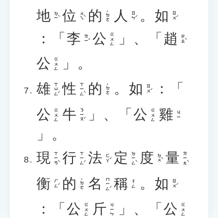
地
位
的
人
。
如
˙ㄉㄜ
ㄉㄧˋ
ㄨㄟˋ
ㄖㄣˊ
ㄖㄨˊ
：「
李
公
」、「
趙
ㄍㄨㄥ
ㄌㄧˇ
ㄓㄠˋ
公
」。
ㄍㄨㄥ
雄
性
的
。
如
：「
ㄒㄩㄥˊ
ㄒㄧㄥˋ
˙ㄉㄜ
ㄖㄨˊ
公
牛
」、「
公
雞
ㄋㄧㄡˊ
ㄍㄨㄥ
ㄍㄨㄥ
ㄐㄧ
」。
現
行
法
定
度
量
ㄒㄧㄢˋ
ㄒㄧㄥˊ
ㄉㄧㄥˋ
ㄌㄧㄤˋ
ㄈㄚˇ
ㄉㄨˋ
衡
的
名
稱
。
如
ㄇㄧㄥˊ
˙ㄉㄜ
ㄏㄥˊ
ㄖㄨˊ
ㄔㄥ
：「
公
斤
」、「
公
ㄍㄨㄥ
ㄐㄧㄣ
ㄍㄨㄥ