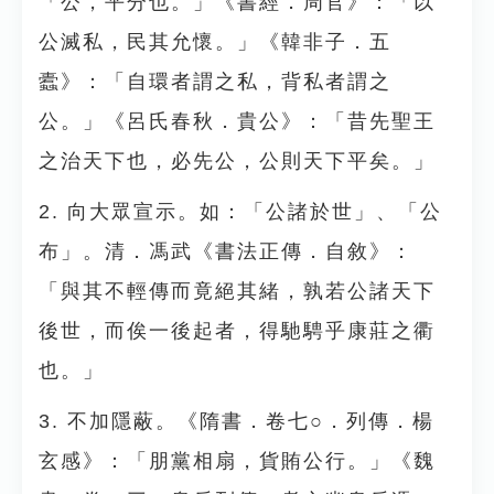
「公，平分也。」《書經．周官》：「以
公滅私，民其允懷。」《韓非子．五
蠹》：「自環者謂之私，背私者謂之
公。」《呂氏春秋．貴公》：「昔先聖王
之治天下也，必先公，公則天下平矣。」
2. 向大眾宣示。如：「公諸於世」、「公
布」。清．馮武《書法正傳．自敘》：
「與其不輕傳而竟絕其緒，孰若公諸天下
後世，而俟一後起者，得馳騁乎康莊之衢
也。」
3. 不加隱蔽。《隋書．卷七○．列傳．楊
玄感》：「朋黨相扇，貨賄公行。」《魏