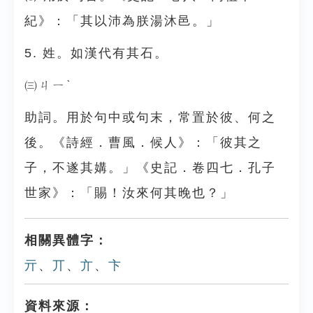
紀》：「其以沛為朕湯沐邑。」
5. 姓。如漢代有其石。
㈢ㄐㄧˋ
助詞。用於句中或句末，常置於彼、何之
後。《詩經．曹風．候人》：「彼其之
子，不遂其媾。」《史記．卷四七．孔子
世家》：「賜！汝來何其晚也？」
相關異體字：
亓
、
丌
、
亣
、
卞
資料來源：