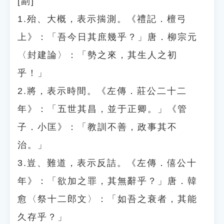
[副]
1.殆、大概，表示揣測。《禮記．檀弓
上》：「吾今日其庶幾乎？」唐．柳宗元
〈封建論〉：「勢之來，其生人之初
乎！」
2.將，表示時間。《左傳．莊公二十二
年》：「五世其昌，並于正卿。」《管
子．小匡》：「教訓不善，政事其不
治。」
3.豈、難道，表示反詰。《左傳．僖公十
年》：「欲加之罪，其無辭乎？」唐．韓
愈〈祭十二郎文〉：「如吾之衰者，其能
久存乎？」