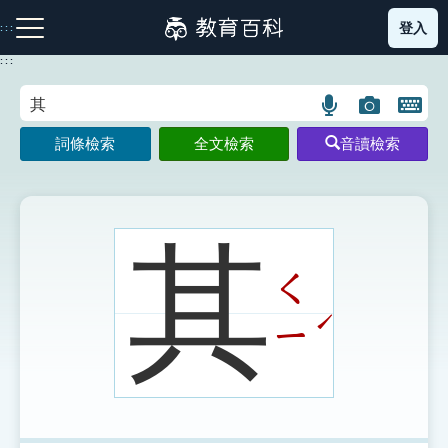
跳
登入
:::
到
主
:::
要
內
語
圖
開
容
注音索引圖示
筆畫索引圖示
部首索引表圖示
言
片
啟
詞條檢索
全文檢索
音讀檢索
搜
搜
鍵
尋
尋
盤
圖
圖
圖
示
示
示
其
ㄑ
網站導覽
ˊ
ㄧ
生字詞彙表
成語故事