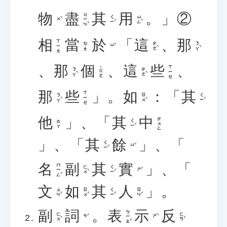
物
盡
其
用
。」②
ㄐㄧㄣˋ
ㄑㄧˊ
ㄩㄥˋ
ㄨˋ
相
當
於
「
這
、
那
ㄒㄧㄤ
ㄓㄜˋ
ㄋㄚˋ
ㄉㄤ
ㄩˊ
、
那
個
、
這
些
、
ㄒㄧㄝ
˙ㄍㄜ
ㄋㄚˋ
ㄓㄜˋ
那
些
」。
如
：「
其
ㄒㄧㄝ
ㄋㄚˋ
ㄖㄨˊ
ㄑㄧˊ
他
」、「
其
中
ㄓㄨㄥ
ㄑㄧˊ
ㄊㄚ
」、「
其
餘
」、「
ㄑㄧˊ
ㄩˊ
名
副
其
實
」、「
ㄇㄧㄥˊ
ㄈㄨˋ
ㄑㄧˊ
ㄕˊ
文
如
其
人
」。
ㄨㄣˊ
ㄖㄨˊ
ㄑㄧˊ
ㄖㄣˊ
副
詞
。
表
示
反
ㄅㄧㄠˇ
ㄈㄨˋ
ㄈㄢˇ
ㄘˊ
ㄕˋ