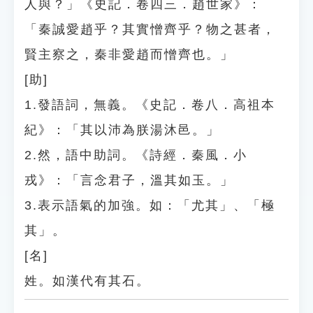
人與？」《史記．卷四三．趙世家》：
「秦誠愛趙乎？其實憎齊乎？物之甚者，
賢主察之，秦非愛趙而憎齊也。」
[助]
1.發語詞，無義。《史記．卷八．高祖本
紀》：「其以沛為朕湯沐邑。」
2.然，語中助詞。《詩經．秦風．小
戎》：「言念君子，溫其如玉。」
3.表示語氣的加強。如：「尤其」、「極
其」。
[名]
姓。如漢代有其石。