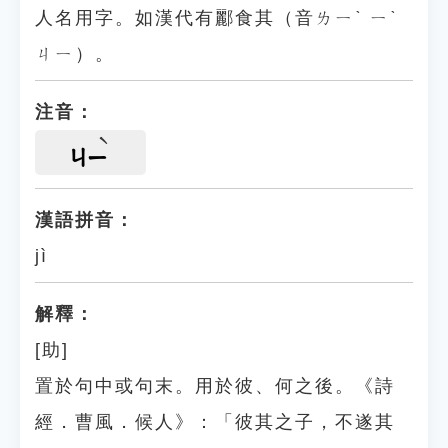
人名用字。如漢代有酈食其（音ㄌㄧˋ ㄧˋ
ㄐㄧ）。
注音：
ㄐㄧ
漢語拼音：
jì
解釋：
[助]
置於句中或句末。用於彼、何之後。《詩
經．曹風．候人》：「彼其之子，不遂其