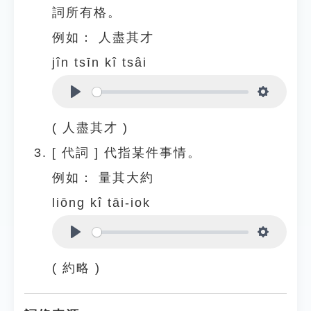
詞所有格。
例如：
人盡其才
jîn tsīn kî tsâi
Play
Settings
( 人盡其才 )
[
代詞
]
代指某件事情。
例如：
量其大約
liōng kî tāi-iok
Play
Settings
( 約略 )