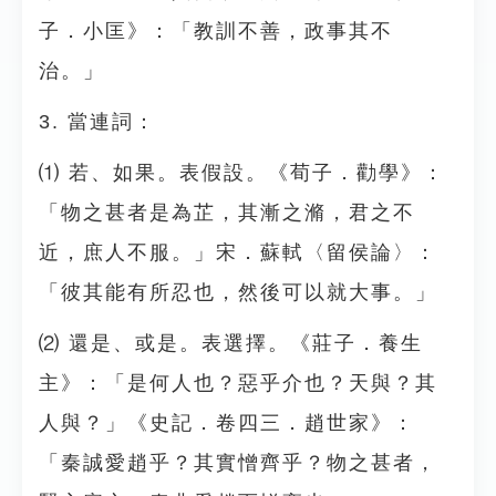
子．小匡》：「教訓不善，政事其不
治。」
3. 當連詞：
⑴ 若、如果。表假設。《荀子．勸學》：
「物之甚者是為芷，其漸之滫，君之不
近，庶人不服。」宋．蘇軾〈留侯論〉：
「彼其能有所忍也，然後可以就大事。」
⑵ 還是、或是。表選擇。《莊子．養生
主》：「是何人也？惡乎介也？天與？其
人與？」《史記．卷四三．趙世家》：
「秦誠愛趙乎？其實憎齊乎？物之甚者，