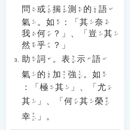
問
或
揣
測
的
語
ㄏㄨㄛˋ
ㄔㄨㄞˇ
˙ㄉㄜ
ㄨㄣˋ
ㄘㄜˋ
ㄩˇ
氣
。
如
：「
其
奈
ㄑㄧˋ
ㄖㄨˊ
ㄑㄧˊ
ㄋㄞˋ
我
何
？」、「
豈
其
ㄨㄛˇ
ㄏㄜˊ
ㄑㄧˇ
ㄑㄧˊ
然
乎
？」
ㄖㄢˊ
ㄏㄨ
助
詞
。
表
示
語
ㄅㄧㄠˇ
ㄓㄨˋ
ㄘˊ
ㄕˋ
ㄩˇ
氣
的
加
強
。
如
ㄑㄧㄤˊ
ㄐㄧㄚ
˙ㄉㄜ
ㄑㄧˋ
ㄖㄨˊ
：「
極
其
」、「
尤
ㄐㄧˊ
ㄑㄧˊ
ㄧㄡˊ
其
」、「
何
其
榮
ㄖㄨㄥˊ
ㄑㄧˊ
ㄏㄜˊ
ㄑㄧˊ
幸
」。
ㄒㄧㄥˋ