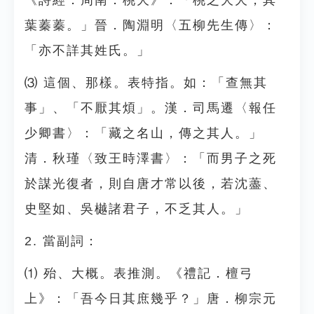
《詩經．周南．桃夭》：「桃之夭夭，其
葉蓁蓁。」晉．陶淵明〈五柳先生傳〉：
「亦不詳其姓氏。」
⑶ 這個、那樣。表特指。如：「查無其
事」、「不厭其煩」。漢．司馬遷〈報任
少卿書〉：「藏之名山，傳之其人。」
清．秋瑾〈致王時澤書〉：「而男子之死
於謀光復者，則自唐才常以後，若沈藎、
史堅如、吳樾諸君子，不乏其人。」
2. 當副詞：
⑴ 殆、大概。表推測。《禮記．檀弓
上》：「吾今日其庶幾乎？」唐．柳宗元