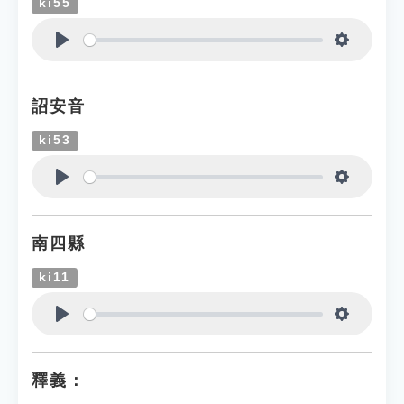
ki55
Play
Settings
詔安音
ki53
Play
Settings
南四縣
ki11
Play
Settings
釋義：