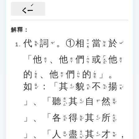
ㄑㄧ
解釋：
代
詞
。①
相
當
於
ㄒㄧㄤ
ㄉㄞˋ
ㄉㄤ
ㄘˊ
ㄩˊ
「
他
、
他
們
或
他
ㄏㄨㄛˋ
˙ㄇㄣ
ㄊㄚ
ㄊㄚ
ㄊㄚ
的
、
他
們
的
」。
˙ㄉㄜ
˙ㄇㄣ
˙ㄉㄜ
ㄊㄚ
如
：「
其
貌
不
揚
ㄖㄨˊ
ㄑㄧˊ
ㄇㄠˋ
ㄅㄨˋ
ㄧㄤˊ
」、「
聽
其
自
然
ㄊㄧㄥˋ
ㄑㄧˊ
ㄖㄢˊ
ㄗˋ
」、「
各
得
其
所
ㄙㄨㄛˇ
ㄍㄜˋ
ㄉㄜˊ
ㄑㄧˊ
」、「
人
盡
其
才
，
ㄐㄧㄣˋ
ㄖㄣˊ
ㄑㄧˊ
ㄘㄞˊ