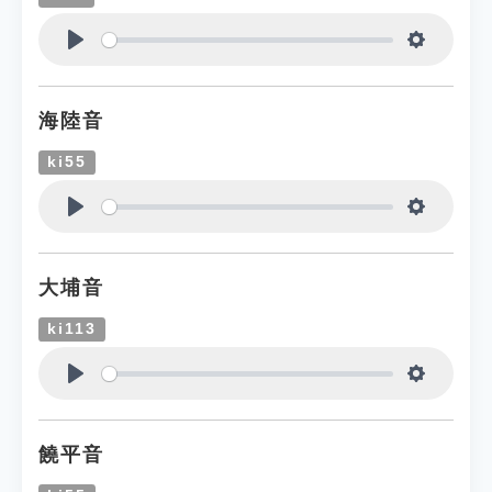
Play
Settings
海陸音
ki55
Play
Settings
大埔音
ki113
Play
Settings
饒平音