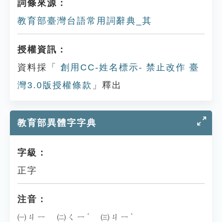
詞條來源：
教育部臺灣台語常用詞辭典_其
授權資訊：
資料採「
創用CC-姓名標示- 禁止改作 臺
灣3.0版授權條款
」釋出
教育部異體字字典
字級：
正字
注音：
㈠ㄐㄧ ㈡ㄑㄧˊ ㈢ㄐㄧˋ