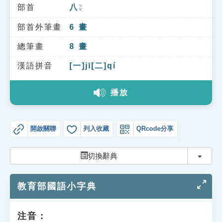
索引選單
部首
八
ㄅㄚ
知識索引
部首外筆畫
6
畫
單字索引
總筆畫
8
畫
生命大百科索引
漢語拼音
[一]jī[二]qí
播放
遊戲專區
教學應用
開啟關聯
列入收藏
QRcode分享
貓頭鷹博士
切換
切換辭典
教育部國語小字典
注音：