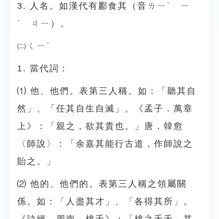
3. 人名。如漢代有酈食其（音ㄌㄧˋ ㄧ
ˋ ㄐㄧ）。
㈡ㄑㄧˊ
1. 當代詞：
⑴ 他、他們。表第三人稱。如：「聽其自
然」、「任其自生自滅」。《孟子．萬章
上》：「親之，欲其貴也。」唐．韓愈
〈師說〉：「余嘉其能行古道，作師說之
貽之。」
⑵ 他的、他們的。表第三人稱之領屬關
係。如：「人盡其才」、「各得其所」。