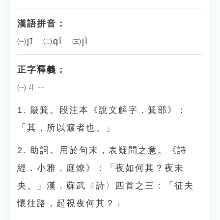
漢語拼音：
㈠jī ㈡qí ㈢jì
正字釋義：
㈠ㄐㄧ
1. 簸箕。段注本《說文解字．箕部》：
「其，所以簸者也。」
2. 助詞。用於句末，表疑問之意。《詩
經．小雅．庭燎》：「夜如何其？夜未
央。」漢．蘇武〈詩〉四首之三：「征夫
懷往路，起視夜何其？」