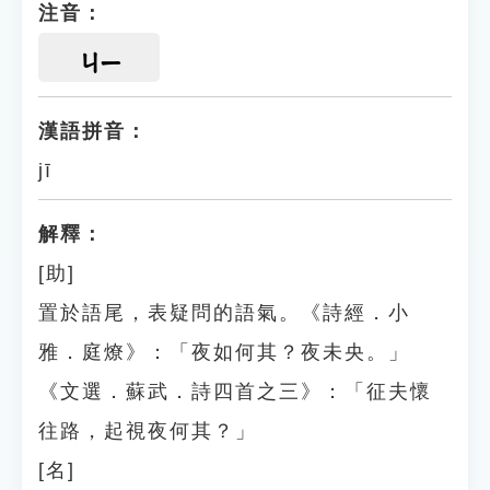
注音：
ㄐㄧ
漢語拼音：
jī
解釋：
[助]
置於語尾，表疑問的語氣。《詩經．小
雅．庭燎》：「夜如何其？夜未央。」
《文選．蘇武．詩四首之三》：「征夫懷
往路，起視夜何其？」
[名]