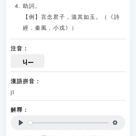
助詞。
【例】言念君子，溫其如玉。（《詩
經．秦風．小戎》）
注音：
ㄐㄧ
漢語拼音：
jī
解釋：
Play
Settings