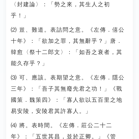
〈封建論〉：「勢之來，其生人之初
乎！」
⑵ 豈、難道。表詰問之意。《左傳．僖公
十年》：「欲加之罪，其無辭乎？」唐．
韓愈〈祭十二郎文〉：「如吾之衰者，其
能久存乎？」
⑶ 可、應該。表期望之意。《左傳．隱公
三年》：「吾子其無廢先君之功！」《戰
國策．魏策四》：「寡人欲以五百里之地
易安陵，安陵君其許寡人。」
⑷ 將。表時間。《左傳．莊公二十二
年》：「五世其昌，並於正卿。」《管