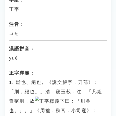
字級：
正字
注音：
ㄩㄝˋ
漢語拼音：
yuè
正字釋義：
1. 斷也、絕也。《說文解字．刀部》：
「刖，絕也。」清．段玉裁．注：「凡絕
皆稱刖，故
下曰：『刖鼻
也。』。」《周禮．秋官．小司寇》：