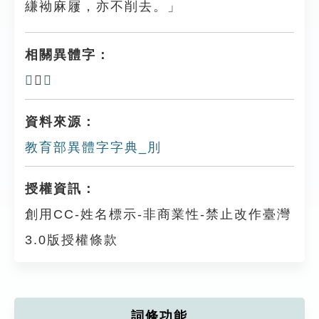
縑袎麻屨，亦不削去。」
相關異體字：
𧿁
、
跀
資料來源：
教育部異體字字典_刖
授權資訊：
創用CC-姓名標示-非商業性-禁止改作臺灣
3.0版授權條款
詞條功能