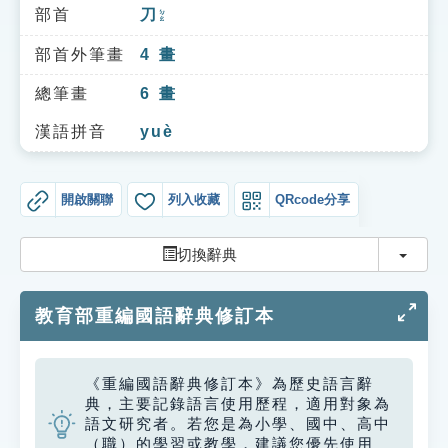
索引選單
部首
刀
ㄉㄠ
知識索引
部首外筆畫
4
畫
單字索引
總筆畫
6
畫
生命大百科索引
漢語拼音
yuè
遊戲專區
開啟關聯
列入收藏
QRcode分享
教學應用
切換
切換辭典
貓頭鷹博士
教育部重編國語辭典修訂本
《重編國語辭典修訂本》為歷史語言辭
典，主要記錄語言使用歷程，適用對象為
語文研究者。若您是為小學、國中、高中
（職）的學習或教學，建議您優先使用