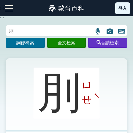
跳
登入
:::
到
主
:::
要
內
語
圖
開
容
注音索引圖示
筆畫索引圖示
部首索引表圖示
言
片
啟
詞條檢索
全文檢索
音讀檢索
搜
搜
鍵
尋
尋
盤
圖
圖
圖
示
示
示
刖
ㄩ
網站導覽
ˋ
ㄝ
生字詞彙表
成語故事