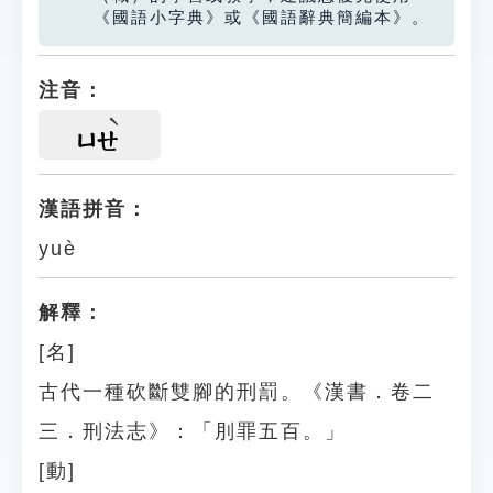
《國語小字典》或《國語辭典簡編本》。
注音：
ㄩㄝ
漢語拼音：
yuè
解釋：
[名]
古代一種砍斷雙腳的刑罰。《漢書．卷二
三．刑法志》：「刖罪五百。」
[動]