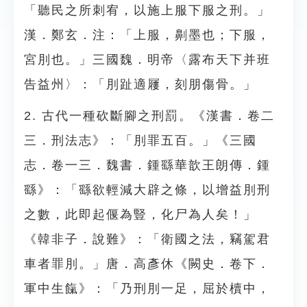
「聽民之所刺宥，以施上服下服之刑。」
漢．鄭玄．注：「上服，劓墨也；下服，
宮刖也。」三國魏．明帝〈露布天下并班
告益州〉：「刖趾適屨，刻朋傷骨。」
2. 古代一種砍斷腳之刑罰。《漢書．卷二
三．刑法志》：「刖罪五百。」《三國
志．卷一三．魏書．鍾繇華歆王朗傳．鍾
繇》：「繇欲輕減大辟之條，以增益刖刑
之數，此即起偃為豎，化尸為人矣！」
《韓非子．說難》：「衛國之法，竊駕君
車者罪刖。」唐．高彥休《闕史．卷下．
軍中生餼》：「乃刑刖一足，屈於櫝中，