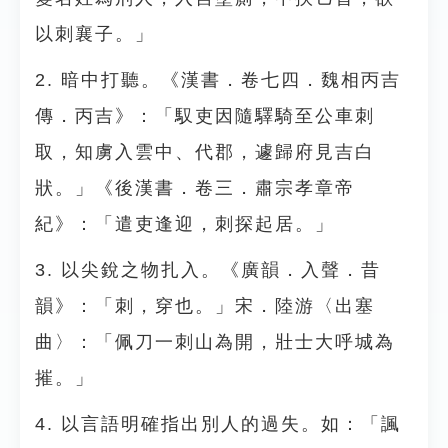
以刺襄子。」
2. 暗中打聽。《漢書．卷七四．魏相丙吉
傳．丙吉》：「馭吏因隨驛騎至公車刺
取，知虜入雲中、代郡，遽歸府見吉白
狀。」《後漢書．卷三．肅宗孝章帝
紀》：「遣吏逢迎，刺探起居。」
3. 以尖銳之物扎入。《廣韻．入聲．昔
韻》：「刺，穿也。」宋．陸游〈出塞
曲〉：「佩刀一刺山為開，壯士大呼城為
摧。」
4. 以言語明確指出別人的過失。如：「諷