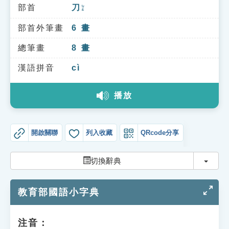
索引選單
部首
刀
ㄉㄠ
知識索引
部首外筆畫
6
畫
單字索引
總筆畫
8
畫
生命大百科索引
漢語拼音
cì
播放
遊戲專區
教學應用
開啟關聯
列入收藏
QRcode分享
貓頭鷹博士
切換
切換辭典
教育部國語小字典
注音：