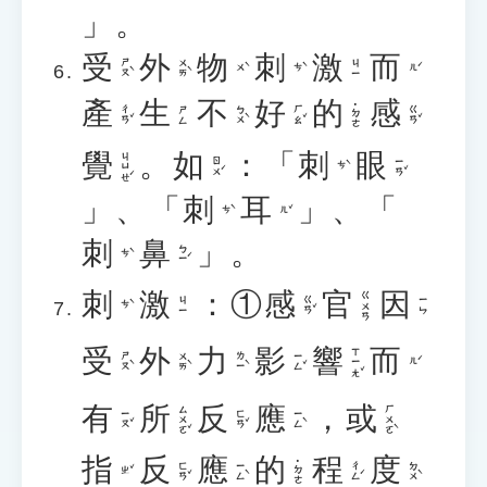
」。
受
外
物
刺
激
而
ㄕㄡˋ
ㄨㄞˋ
ㄐㄧ
ㄨˋ
ㄘˋ
ㄦˊ
產
生
不
好
的
感
˙ㄉㄜ
ㄔㄢˇ
ㄅㄨˋ
ㄏㄠˇ
ㄍㄢˇ
ㄕㄥ
覺
。
如
：「
刺
眼
ㄐㄩㄝˊ
ㄖㄨˊ
ㄧㄢˇ
ㄘˋ
」、「
刺
耳
」、「
ㄘˋ
ㄦˇ
刺
鼻
」。
ㄅㄧˊ
ㄘˋ
刺
激
：①
感
官
因
ㄍㄨㄢ
ㄍㄢˇ
ㄐㄧ
ㄧㄣ
ㄘˋ
受
外
力
影
響
而
ㄒㄧㄤˇ
ㄕㄡˋ
ㄨㄞˋ
ㄌㄧˋ
ㄧㄥˇ
ㄦˊ
有
所
反
應
，
或
ㄙㄨㄛˇ
ㄏㄨㄛˋ
ㄧㄡˇ
ㄈㄢˇ
ㄧㄥˋ
指
反
應
的
程
度
˙ㄉㄜ
ㄈㄢˇ
ㄧㄥˋ
ㄔㄥˊ
ㄉㄨˋ
ㄓˇ