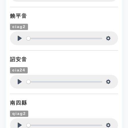
Play
Settings
饒平音
ciag2
Play
Settings
詔安音
cia24
Play
Settings
南四縣
qiag2