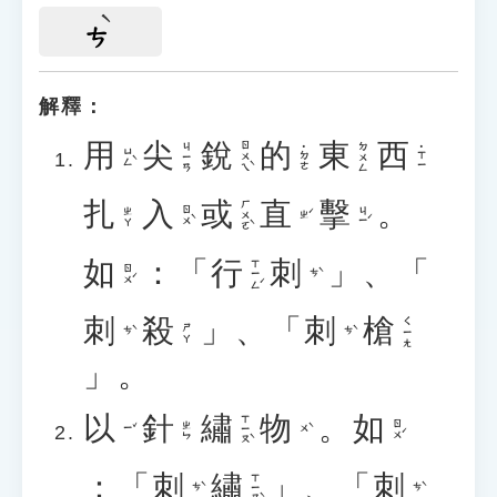
ㄘ
解釋：
用
尖
銳
的
東
西
ㄖㄨㄟˋ
ㄐㄧㄢ
ㄉㄨㄥ
˙ㄉㄜ
˙ㄒㄧ
ㄩㄥˋ
扎
入
或
直
擊
。
ㄏㄨㄛˋ
ㄖㄨˋ
ㄐㄧˊ
ㄓㄚ
ㄓˊ
如
：「
行
刺
」、「
ㄒㄧㄥˊ
ㄖㄨˊ
ㄘˋ
刺
殺
」、「
刺
槍
ㄑㄧㄤ
ㄕㄚ
ㄘˋ
ㄘˋ
」。
以
針
繡
物
。
如
ㄒㄧㄡˋ
ㄖㄨˊ
ㄓㄣ
ㄧˇ
ㄨˋ
：「
刺
繡
」、「
刺
ㄒㄧㄡˋ
ㄘˋ
ㄘˋ