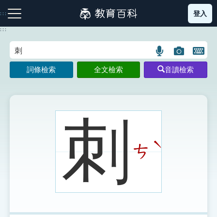
跳
登入
:::
到
主
:::
要
內
語
圖
開
容
注音索引圖示
筆畫索引圖示
部首索引表圖示
言
片
啟
詞條檢索
全文檢索
音讀檢索
搜
搜
鍵
尋
尋
盤
圖
圖
圖
示
示
示
刺
ˋ
ㄘ
網站導覽
生字詞彙表
成語故事