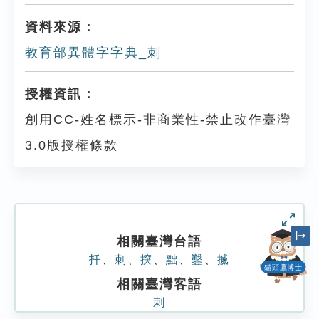
資料來源：
教育部異體字字典_刺
授權資訊：
創用CC-姓名標示-非商業性-禁止改作臺灣
3.0版授權條款
相關臺灣台語
扦
、
刺
、
揬
、
黜
、
鑿
、
揻
貓頭鷹博士
相關臺灣客語
刺