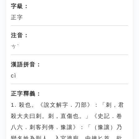
字級：
正字
注音：
ㄘˋ
漢語拼音：
cì
正字釋義：
1. 殺也。《說文解字．刀部》：「刺，君
殺大夫曰刺。刺，直傷也。」《史記．卷
八六．刺客列傳．豫讓》：「（豫讓）乃
變名姓為刑人，入宮塗廁，中挾匕首，欲