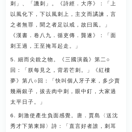
刺」、「譏刺」。《詩經．大序》：「上
以風化下，下以風刺上，主文而譎諫，言
之者無罪，聞之者足以戒，故曰風。」
《漢書．卷八九．循吏傳．龔遂》：「面
刺王過，王至掩耳起走。」
5. 細而尖銳之物。《三國演義》第二○
回：「朕每見之，背若芒刺。」《紅樓
夢》第八○回：「快叫個人牙子來，多少賣
幾兩銀子，拔去肉中刺，眼中釘，大家過
太平日子。」
6. 刺激使產生負面感覺。唐．賈島〈送沈
秀才下第東歸〉詩：「直言好者誰，刺耳