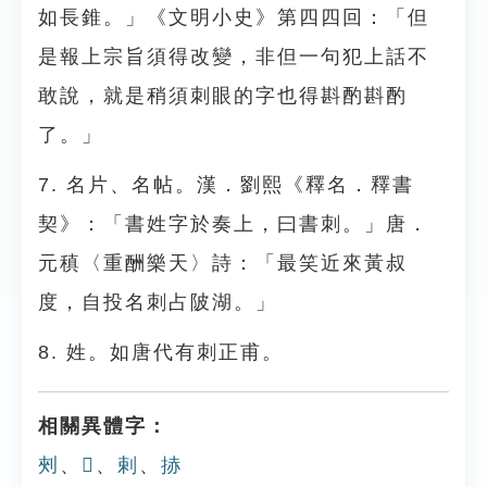
如長錐。」《文明小史》第四四回：「但
是報上宗旨須得改變，非但一句犯上話不
敢說，就是稍須刺眼的字也得斟酌斟酌
了。」
7. 名片、名帖。漢．劉熙《釋名．釋書
契》：「書姓字於奏上，曰書刺。」唐．
元稹〈重酬樂天〉詩：「最笑近來黃叔
度，自投名刺占陂湖。」
8. 姓。如唐代有刺正甫。
相關異體字：
㓨
、
𣐁
、
剌
、
捇