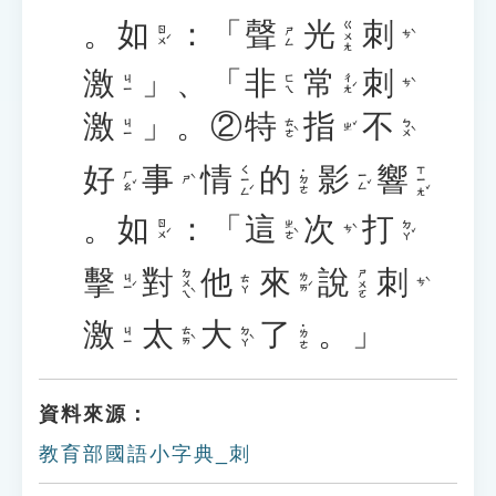
。
如
：「
聲
光
刺
ㄍㄨㄤ
ㄖㄨˊ
ㄕㄥ
ㄘˋ
激
」、「
非
常
刺
ㄔㄤˊ
ㄐㄧ
ㄈㄟ
ㄘˋ
激
」。②
特
指
不
ㄊㄜˋ
ㄅㄨˋ
ㄐㄧ
ㄓˇ
好
事
情
的
影
響
ㄑㄧㄥˊ
ㄒㄧㄤˇ
˙ㄉㄜ
ㄏㄠˇ
ㄧㄥˇ
ㄕˋ
。
如
：「
這
次
打
ㄖㄨˊ
ㄓㄜˋ
ㄉㄚˇ
ㄘˋ
擊
對
他
來
說
刺
ㄉㄨㄟˋ
ㄕㄨㄛ
ㄐㄧˊ
ㄌㄞˊ
ㄊㄚ
ㄘˋ
激
太
大
了
。」
˙ㄌㄜ
ㄊㄞˋ
ㄉㄚˋ
ㄐㄧ
資料來源：
教育部國語小字典_刺