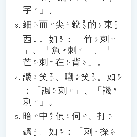
字
」。
ㄗˋ
細
而
尖
銳
的
東
ㄖㄨㄟˋ
ㄐㄧㄢ
ㄉㄨㄥ
˙ㄉㄜ
ㄒㄧˋ
ㄦˊ
西
。
如
：「
竹
刺
˙ㄒㄧ
ㄖㄨˊ
ㄓㄨˊ
ㄘˋ
」、「
魚
刺
」、「
ㄩˊ
ㄘˋ
芒
刺
在
背
」。
ㄇㄤˊ
ㄗㄞˋ
ㄅㄟˋ
ㄘˋ
譏
笑
、
嘲
笑
。
如
ㄒㄧㄠˋ
ㄒㄧㄠˋ
ㄔㄠˊ
ㄖㄨˊ
ㄐㄧ
：「
諷
刺
」、「
譏
ㄈㄥˋ
ㄐㄧ
ㄘˋ
刺
」。
ㄘˋ
暗
中
偵
伺
、
打
ㄓㄨㄥ
ㄉㄚˇ
ㄓㄣ
ㄢˋ
ㄙˋ
聽
。
如
：「
刺
探
ㄊㄧㄥ
ㄖㄨˊ
ㄊㄢˋ
ㄘˋ