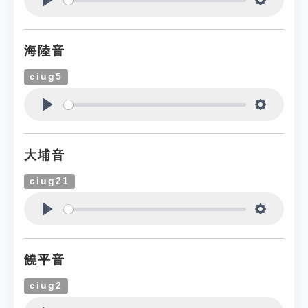
Play
Settings
海陸音
ciug5
Play
Settings
大埔音
ciug21
Play
Settings
饒平音
ciug2