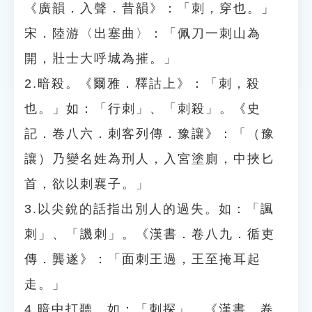
《廣韻．入聲．昔韻》：「刺，穿也。」
宋．陸游〈出塞曲〉：「佩刀一刺山為
開，壯士大呼城為摧。」
2.暗殺。《爾雅．釋詁上》：「刺，殺
也。」如：「行刺」、「刺殺」。《史
記．卷八六．刺客列傳．豫讓》：「（豫
讓）乃變名姓為刑人，入宮塗廁，中挾匕
首，欲以刺襄子。」
3.以尖銳的話指出別人的過失。如：「諷
刺」、「譏刺」。《漢書．卷八九．循吏
傳．龔遂》：「面刺王過，王至掩耳起
走。」
4.暗中打聽。如：「刺探」。《漢書．卷