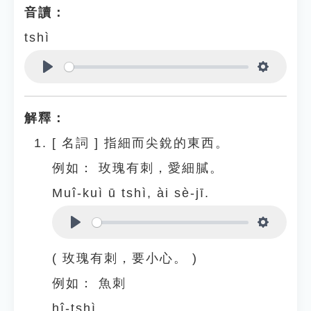
音讀：
tshì
Play
Settings
解釋：
[
名詞
]
指細而尖銳的東西。
例如：
玫瑰有刺，愛細膩。
Muî-kuì ū tshì, ài sè-jī.
Play
Settings
( 玫瑰有刺，要小心。 )
例如：
魚刺
hî-tshì