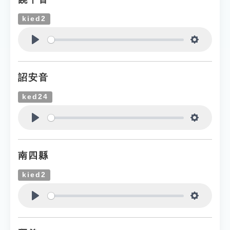
kied2
Play
Settings
詔安音
ked24
Play
Settings
南四縣
kied2
Play
Settings