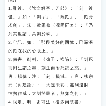
1.雕鏤。《說文解字．刀部》：「刻，鏤
也。」如：「刻字」、「雕刻」、「刻舟
求劍」。宋．歐陽修〈瀧岡阡表〉：「乃
列其世譜，具刻於碑。」
2.牢記。如：「那段美好的回憶，已深深
的刻在我的心版上。」
3.傷害、剝削。《荀子．禮論》：「刻死
而附生謂之墨，刻生而附死謂之惑。」
唐．楊倞．注：「刻，損減。」唐．柳宗
元〈封建論〉：「大逆未彰，姦利浚財，
怙勢作威，大刻於民者，無如之何。」
4.限定。明．史可法〈復多爾袞書〉：