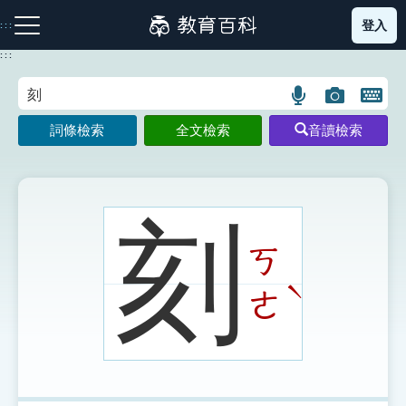
跳
登入
:::
到
主
:::
要
內
語
圖
開
容
注音索引圖示
筆畫索引圖示
部首索引表圖示
言
片
啟
詞條檢索
全文檢索
音讀檢索
搜
搜
鍵
尋
尋
盤
圖
圖
圖
示
示
示
刻
ㄎ
網站導覽
ˋ
ㄜ
生字詞彙表
成語故事