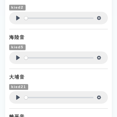
kied2
Play
Settings
海陸音
kied5
Play
Settings
大埔音
kied21
Play
Settings
饒平音