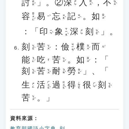
討
」。②
深
入
，
不
ㄊㄠˇ
ㄖㄨˋ
ㄅㄨˋ
ㄕㄣ
容
易
忘
記
。
如
ㄖㄨㄥˊ
ㄨㄤˋ
ㄐㄧˋ
ㄖㄨˊ
ㄧˋ
：「
印
象
深
刻
」。
ㄒㄧㄤˋ
ㄧㄣˋ
ㄎㄜˋ
ㄕㄣ
刻
苦
：
儉
樸
而
ㄐㄧㄢˇ
ㄎㄜˋ
ㄎㄨˇ
ㄆㄨˊ
ㄦˊ
能
吃
苦
。
如
：「
ㄋㄥˊ
ㄎㄨˇ
ㄖㄨˊ
ㄔ
刻
苦
耐
勞
」、「
ㄎㄜˋ
ㄎㄨˇ
ㄋㄞˋ
ㄌㄠˊ
生
活
過
得
很
刻
ㄏㄨㄛˊ
ㄍㄨㄛˋ
˙ㄉㄜ
ㄏㄣˇ
ㄎㄜˋ
ㄕㄥ
苦
。」
ㄎㄨˇ
資料來源：
教育部國語小字典_刻