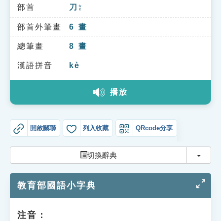
索引選單
部首
刀
ㄉㄠ
知識索引
部首外筆畫
6
畫
單字索引
總筆畫
8
畫
生命大百科索引
漢語拼音
kè
播放
遊戲專區
教學應用
開啟關聯
列入收藏
QRcode分享
貓頭鷹博士
切換
切換辭典
教育部國語小字典
注音：