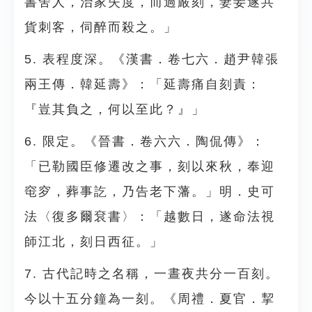
書舍人，治家失度，而過嚴刻，妻妾遂共
貨刺客，伺醉而殺之。」
5. 表程度深。《漢書．卷七六．趙尹韓張
兩王傳．韓延壽》：「延壽痛自刻責：
『豈其負之，何以至此？』」
6. 限定。《晉書．卷六六．陶侃傳》：
「已勒國臣修遷改之事，刻以來秋，奉迎
窀穸，葬事訖，乃告老下藩。」明．史可
法〈復多爾袞書〉：「越數日，遂命法視
師江北，刻日西征。」
7. 古代記時之名稱，一晝夜共分一百刻。
今以十五分鐘為一刻。《周禮．夏官．挈