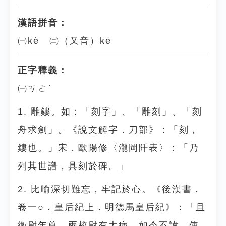
漢語拼音：
㈠kè ㈡（又音）kē
正字釋義：
㈠ㄎㄜˋ
1. 雕鏤。如：「刻字」、「雕刻」、「刻
舟求劍」。《說文解字．刀部》：「刻，
鏤也。」宋．歐陽修〈瀧岡阡表〉：「乃
列其世譜，具刻於碑。」
2. 比喻深切難忘，牢記於心。《後漢書．
卷一○．皇后紀上．明德馬皇后紀》：「且
衛尉年尊，兩校尉有大病，如令不諱，使