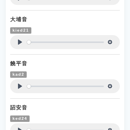
Play
Settings
大埔音
kied21
Play
Settings
饒平音
kad2
Play
Settings
詔安音
ked24