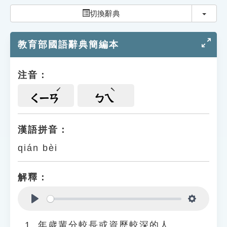
索引選單
切換
切換辭典
知識索引
教育部國語辭典簡編本
單字索引
生命大百科索引
注音：
遊戲專區
ㄑㄧㄢ
ㄅㄟ
教學應用
漢語拼音：
qián bèi
貓頭鷹博士
解釋：
Play
Settings
年歲輩分較長或資歷較深的人。