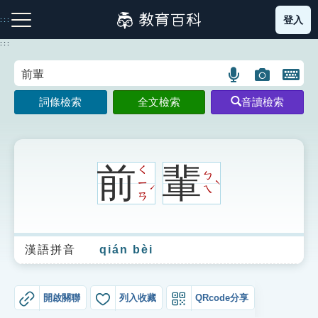
跳
登入
:::
到
主
:::
要
內
語
圖
開
容
注音索引圖示
筆畫索引圖示
部首索引表圖示
言
片
啟
詞條檢索
全文檢索
音讀檢索
搜
搜
鍵
尋
尋
盤
圖
圖
圖
示
示
示
前
輩
ㄑ
ㄅ
ㄧ
ˋ
ˊ
ㄟ
ㄢ
網站導覽
漢語拼音
qián bèi
生字詞彙表
成語故事
開啟關聯
列入收藏
QRcode分享