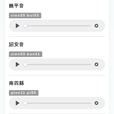
饒平音
cien55 bui53
Play
Settings
詔安音
cien53 bue31
Play
Settings
南四縣
qien11 pi55
Play
Settings