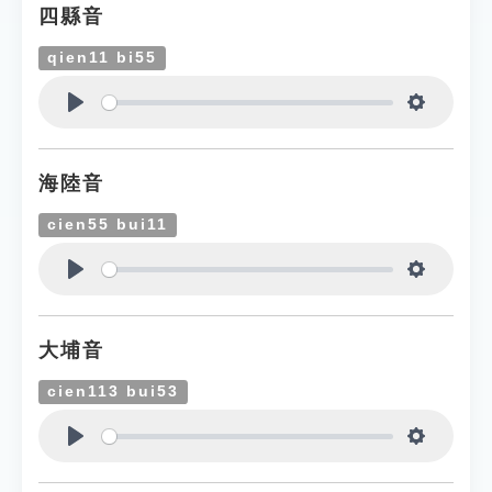
四縣音
qien11 bi55
Play
Settings
海陸音
cien55 bui11
Play
Settings
大埔音
cien113 bui53
Play
Settings