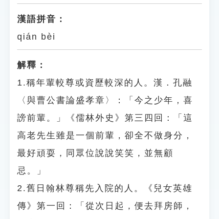
漢語拼音：
qián bèi
解釋：
1.稱年輩較尊或資歷較深的人。漢．孔融
〈與曹公書論盛孝章〉：「今之少年，喜
謗前輩。」《儒林外史》第三四回：「這
高老先生雖是一個前輩，卻全不做身分，
最好頑耍，同眾位說說笑笑，並無顧
忌。」
2.舊日翰林尊稱先入院的人。《兒女英雄
傳》第一回：「從次日起，便去拜房師，