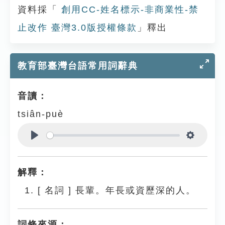
資料採「
創用CC-姓名標示-非商業性-禁
止改作 臺灣3.0版授權條款
」釋出
教育部臺灣台語常用詞辭典
音讀：
tsiân-puè
Play
Settings
解釋：
[
名詞
]
長輩。年長或資歷深的人。
詞條來源：