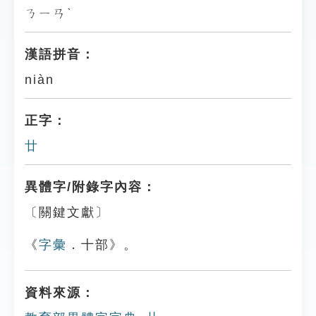
ㄋㄧㄢˋ
漢語拼音：
niàn
正字：
廿
異體字/附錄字內容：
〔關鍵文獻〕
《
字彙
．十部》。
資料來源：