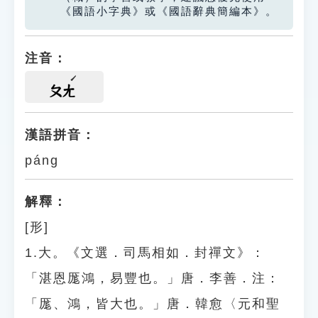
《國語小字典》或《國語辭典簡編本》。
注音：
ㄆㄤ
漢語拼音：
páng
解釋：
[形]
1.大。《文選．司馬相如．封禪文》：
「湛恩厖鴻，易豐也。」唐．李善．注：
「厖、鴻，皆大也。」唐．韓愈〈元和聖