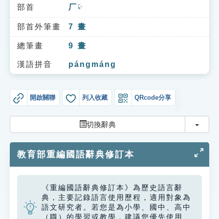
索引選單
部首
厂
ㄏㄢˇ
知識索引
部首外筆畫
7
畫
單字索引
總筆畫
9
畫
生命大百科索引
漢語拼音
pángmáng
遊戲專區
開啟關聯
列入收藏
QRcode分享
教學應用
切換
切換辭典
貓頭鷹博士
教育部重編國語辭典修訂本
《重編國語辭典修訂本》為歷史語言辭
典，主要記錄語言使用歷程，適用對象為
語文研究者。若您是為小學、國中、高中
（職）的學習或教學，建議您優先使用