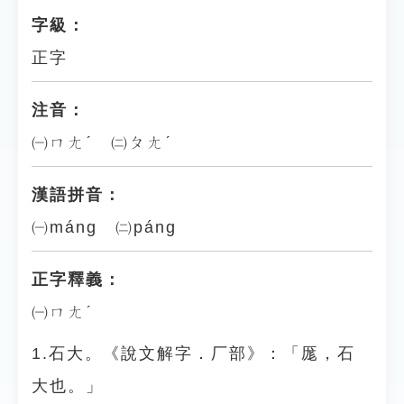
字級：
正字
注音：
㈠ㄇㄤˊ ㈡ㄆㄤˊ
漢語拼音：
㈠máng ㈡páng
正字釋義：
㈠ㄇㄤˊ
1.石大。《說文解字．厂部》：「厖，石
大也。」