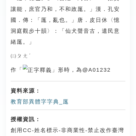
讓能，庶官乃和，不和政厖。」漢．孔安
國．傳：「厖，亂也。」唐．皮日休〈憶
洞庭觀步十韻〉：「仙犬聲音古，遺民意
緒厖。」
㈡ㄆㄤˊ
作「
」形時，為@A01232
資料來源：
教育部異體字字典_厖
授權資訊：
創用CC-姓名標示-非商業性-禁止改作臺灣