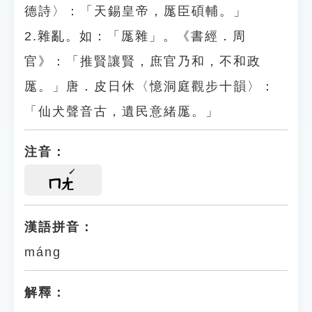
德詩〉：「天錫皇帝，厖臣碩輔。」
2.雜亂。如：「厖雜」。《書經．周
官》：「推賢讓賢，庶官乃和，不和政
厖。」唐．皮日休〈憶洞庭觀步十韻〉：
「仙犬聲音古，遺民意緒厖。」
注音：
ㄇㄤ
漢語拼音：
máng
解釋：