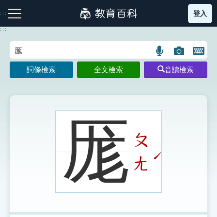
跳
登入
:::
到
主
:::
要
內
語
圖
開
容
注音索引圖示
筆畫索引圖示
部首索引表圖示
言
片
啟
詞條檢索
全文檢索
音讀檢索
搜
搜
鍵
尋
尋
盤
圖
圖
圖
示
示
示
厖
ㄆ
網站導覽
ˊ
ㄤ
生字詞彙表
成語故事