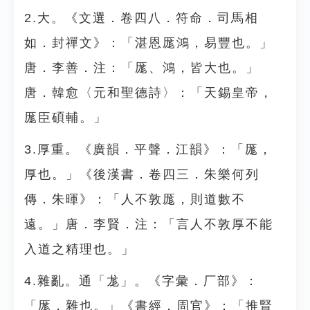
2.大。《文選．卷四八．符命．司馬相
如．封禪文》：「湛恩厖鴻，易豐也。」
唐．李善．注：「厖、鴻，皆大也。」
唐．韓愈〈元和聖德詩〉：「天錫皇帝，
厖臣碩輔。」
3.厚重。《廣韻．平聲．江韻》：「厖，
厚也。」《後漢書．卷四三．朱樂何列
傳．朱暉》：「人不敦厖，則道數不
遠。」唐．李賢．注：「言人不敦厚不能
入道之精理也。」
4.雜亂。通「尨」。《字彙．厂部》：
「厖，雜也。」《書經．周官》：「推賢