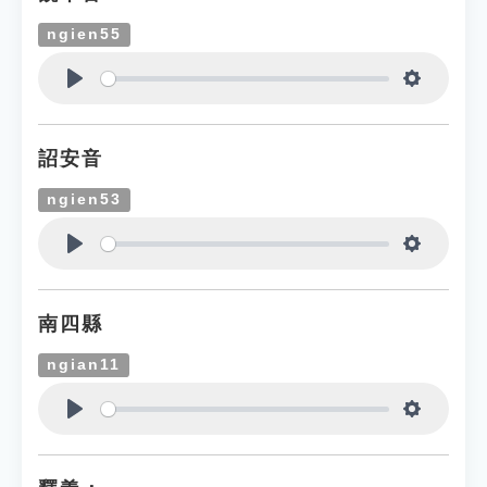
ngien55
Play
Settings
詔安音
ngien53
Play
Settings
南四縣
ngian11
Play
Settings