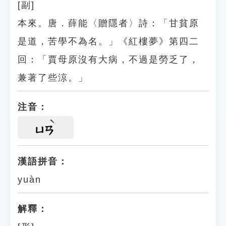
[副]
本來。唐．薛能〈贈隱者〉詩：「甘貧原
是道，苦學不為名。」《紅樓夢》第四二
回：「賈母原沒有大病，不過是勞乏了，
兼著了些涼。」
注音：
ㄩㄢ
漢語拼音：
yuàn
解釋：