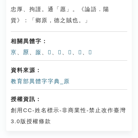
忠厚、拘謹。通「愿」。《論語．陽
貨》：「鄉原，德之賊也。」
相關異體字：
亰
、
𠩤
、
厡
、
𠪰
、
𠫐
、
𠪥
、
𠩠
、
𨘡
資料來源：
教育部異體字字典_原
授權資訊：
創用CC-姓名標示-非商業性-禁止改作臺灣
3.0版授權條款