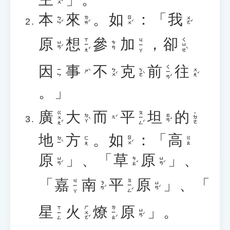
本
來
。
如
：
「
我
ㄅㄣˇ
ㄌㄞˊ
ㄖㄨˊ
ㄨㄛˇ
原
想
參
加
，
卻
ㄒㄧㄤˇ
ㄑㄩㄝˋ
ㄐㄧㄚ
ㄩㄢˊ
ㄘㄢ
因
事
不
克
前
往
ㄑㄧㄢˊ
ㄅㄨˊ
ㄎㄜˋ
ㄨㄤˇ
ㄧㄣ
ㄕˋ
。
」
廣
大
而
平
坦
的
ㄍㄨㄤˇ
ㄆㄧㄥˊ
˙ㄉㄜ
ㄉㄚˋ
ㄊㄢˇ
ㄦˊ
地
方
。
如
：
「
高
ㄉㄧˋ
ㄖㄨˊ
ㄈㄤ
ㄍㄠ
原
」
、
「
草
原
」
、
ㄩㄢˊ
ㄘㄠˇ
ㄩㄢˊ
「
嘉
南
平
原
」
、
「
ㄆㄧㄥˊ
ㄐㄧㄚ
ㄋㄢˊ
ㄩㄢˊ
星
火
燎
原
」
。
ㄏㄨㄛˇ
ㄌㄧㄠˊ
ㄒㄧㄥ
ㄩㄢˊ