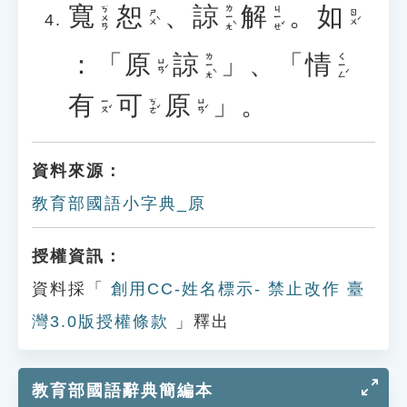
寬
恕
、
諒
解
。
如
ㄌㄧㄤˋ
ㄐㄧㄝˇ
ㄎㄨㄢ
ㄕㄨˋ
ㄖㄨˊ
：
「
原
諒
」
、
「
情
ㄌㄧㄤˋ
ㄑㄧㄥˊ
ㄩㄢˊ
有
可
原
」
。
ㄧㄡˇ
ㄎㄜˇ
ㄩㄢˊ
資料來源：
教育部國語小字典_原
授權資訊：
資料採「
創用CC-姓名標示- 禁止改作 臺
灣3.0版授權條款
」釋出
教育部國語辭典簡編本