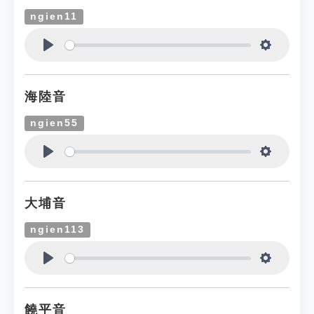
ngien11
Play
Settings
海陸音
ngien55
Play
Settings
大埔音
ngien113
Play
Settings
饒平音