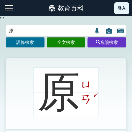
跳
登入
:::
到
主
:::
要
內
語
圖
開
容
注音索引圖示
筆畫索引圖示
部首索引表圖示
言
片
啟
詞條檢索
全文檢索
音讀檢索
搜
搜
鍵
尋
尋
盤
圖
圖
圖
示
示
示
原
ㄩ
網站導覽
ˊ
ㄢ
生字詞彙表
成語故事