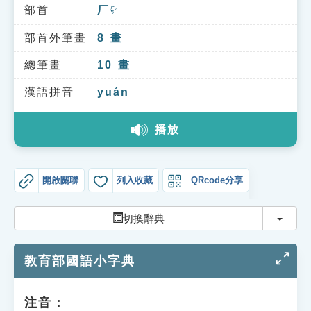
索引選單
部首
厂
ㄏㄢˇ
知識索引
部首外筆畫
8
畫
單字索引
總筆畫
10
畫
生命大百科索引
漢語拼音
yuán
播放
遊戲專區
教學應用
開啟關聯
列入收藏
QRcode分享
貓頭鷹博士
切換
切換辭典
教育部國語小字典
注音：