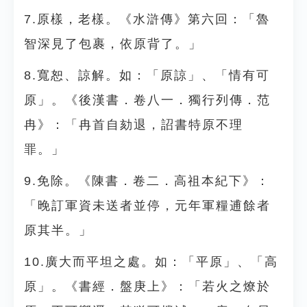
7.原樣，老樣。《水滸傳》第六回：「魯
智深見了包裹，依原背了。」
8.寬恕、諒解。如：「原諒」、「情有可
原」。《後漢書．卷八一．獨行列傳．范
冉》：「冉首自劾退，詔書特原不理
罪。」
9.免除。《陳書．卷二．高祖本紀下》：
「晚訂軍資未送者並停，元年軍糧逋餘者
原其半。」
10.廣大而平坦之處。如：「平原」、「高
原」。《書經．盤庚上》：「若火之燎於