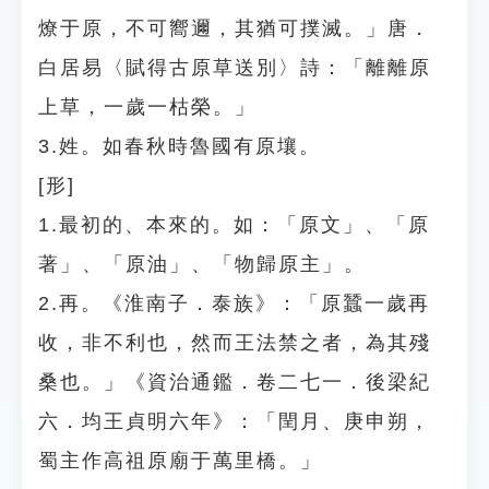
燎于原，不可嚮邇，其猶可撲滅。」唐．
白居易〈賦得古原草送別〉詩：「離離原
上草，一歲一枯榮。」
3.姓。如春秋時魯國有原壤。
[形]
1.最初的、本來的。如：「原文」、「原
著」、「原油」、「物歸原主」。
2.再。《淮南子．泰族》：「原蠶一歲再
收，非不利也，然而王法禁之者，為其殘
桑也。」《資治通鑑．卷二七一．後梁紀
六．均王貞明六年》：「閏月、庚申朔，
蜀主作高祖原廟于萬里橋。」