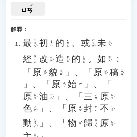
ㄩㄢ
解釋：
最
初
的
、
或
未
ㄗㄨㄟˋ
ㄏㄨㄛˋ
˙ㄉㄜ
ㄨㄟˋ
ㄔㄨ
經
改
造
的
。
如
：
ㄐㄧㄥ
˙ㄉㄜ
ㄍㄞˇ
ㄗㄠˋ
ㄖㄨˊ
「
原
貌
」
、
「
原
稿
ㄩㄢˊ
ㄇㄠˋ
ㄩㄢˊ
ㄍㄠˇ
」
、
「
原
始
」
、
「
ㄩㄢˊ
ㄕˇ
原
油
」
、
「
三
原
ㄩㄢˊ
ㄧㄡˊ
ㄩㄢˊ
ㄙㄢ
色
」
、
「
原
封
不
ㄙㄜˋ
ㄩㄢˊ
ㄅㄨˊ
ㄈㄥ
動
」
、
「
物
歸
原
ㄉㄨㄥˋ
ㄍㄨㄟ
ㄩㄢˊ
ㄨˋ
主
」
。
ㄓㄨˇ