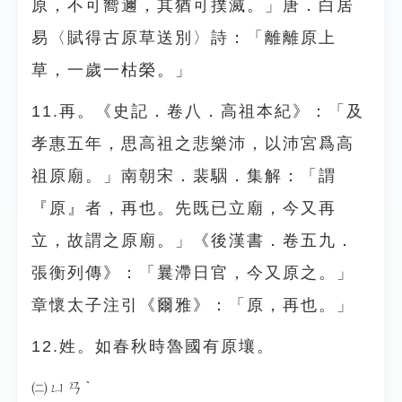
原，不可嚮邇，其猶可撲滅。」唐．白居
易〈賦得古原草送別〉詩：「離離原上
草，一歲一枯榮。」
11.再。《史記．卷八．高祖本紀》：「及
孝惠五年，思高祖之悲樂沛，以沛宮爲高
祖原廟。」南朝宋．裴駰．集解：「謂
『原』者，再也。先既已立廟，今又再
立，故謂之原廟。」《後漢書．卷五九．
張衡列傳》：「曩滯日官，今又原之。」
章懷太子注引《爾雅》：「原，再也。」
12.姓。如春秋時魯國有原壤。
㈡ㄩㄢˋ