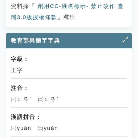
資料採「
創用CC-姓名標示- 禁止改作 臺
灣3.0版授權條款
」釋出
教育部異體字字典
字級：
正字
注音：
㈠ㄩㄢˊ ㈡ㄩㄢˋ
漢語拼音：
㈠yuán ㈡yuàn