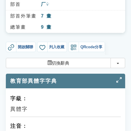
索引選單
部首
厂
ㄏㄢˇ
知識索引
部首外筆畫
7
畫
單字索引
總筆畫
9
畫
生命大百科索引
開啟關聯
列入收藏
QRcode分享
遊戲專區
切換
切換辭典
教學應用
教育部異體字字典
貓頭鷹博士
字級：
異體字
注音：