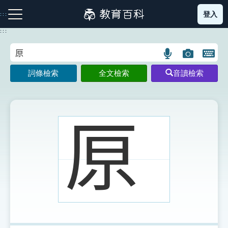
跳
登入
:::
到
主
:::
要
內
語
圖
開
容
注音索引圖示
筆畫索引圖示
部首索引表圖示
言
片
啟
詞條檢索
全文檢索
音讀檢索
搜
搜
鍵
尋
尋
盤
圖
圖
圖
示
示
示
𠩤
網站導覽
生字詞彙表
成語故事