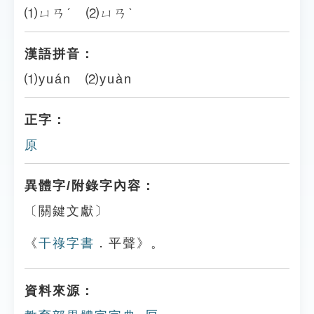
⑴ㄩㄢˊ ⑵ㄩㄢˋ
漢語拼音：
⑴yuán ⑵yuàn
正字：
原
異體字/附錄字內容：
〔關鍵文獻〕
《
干祿字書
．平聲》。
資料來源：