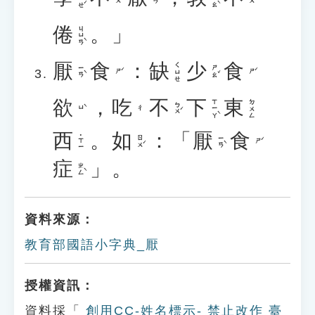
倦
。」
ㄐㄩㄢˋ
厭
食
：
缺
少
食
ㄑㄩㄝ
ㄧㄢˋ
ㄕㄠˇ
ㄕˊ
ㄕˊ
欲
，
吃
不
下
東
ㄒㄧㄚˋ
ㄉㄨㄥ
ㄅㄨˊ
ㄩˋ
ㄔ
西
。
如
：「
厭
食
˙ㄒㄧ
ㄖㄨˊ
ㄧㄢˋ
ㄕˊ
症
」。
ㄓㄥˋ
資料來源：
教育部國語小字典_厭
授權資訊：
資料採「
創用CC-姓名標示- 禁止改作 臺