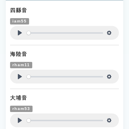
四縣音
iam55
Play
Settings
海陸音
rham11
Play
Settings
大埔音
rham53
Play
Settings