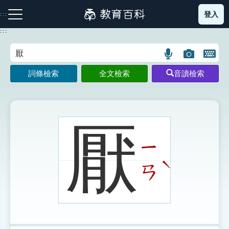
跳
登入
:::
到
主
:::
要
內
語
圖
開
容
注音索引圖示
筆畫索引圖示
部首索引表圖示
言
片
啟
詞條檢索
全文檢索
音讀檢索
搜
搜
鍵
尋
尋
盤
圖
圖
圖
示
示
示
厭
ㄧ
網站導覽
ˋ
ㄢ
生字詞彙表
成語故事