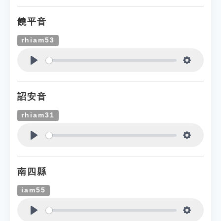
饒平音
rhiam53
Play
Settings
詔安音
rhiam31
Play
Settings
南四縣
iam55