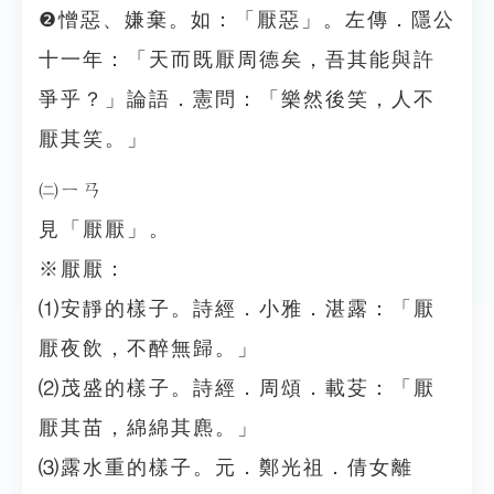
❷憎惡、嫌棄。如：「厭惡」。左傳．隱公
十一年：「天而既厭周德矣，吾其能與許
爭乎？」論語．憲問：「樂然後笑，人不
厭其笑。」
㈡ㄧㄢ
見「厭厭」。
※厭厭：
⑴安靜的樣子。詩經．小雅．湛露：「厭
厭夜飲，不醉無歸。」
⑵茂盛的樣子。詩經．周頌．載芟：「厭
厭其苗，綿綿其麃。」
⑶露水重的樣子。元．鄭光祖．倩女離