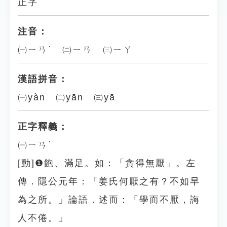
正字
注音：
㈠ㄧㄢˋ ㈡ㄧㄢ ㈢ㄧㄚ
漢語拼音：
㈠yàn ㈡yān ㈢yā
正字釋義：
㈠ㄧㄢˋ
[動]❶飽、滿足。如：「貪得無厭」。左
傳．隱公元年：「姜氏何厭之有？不如早
為之所。」論語．述而：「學而不厭，誨
人不倦。」