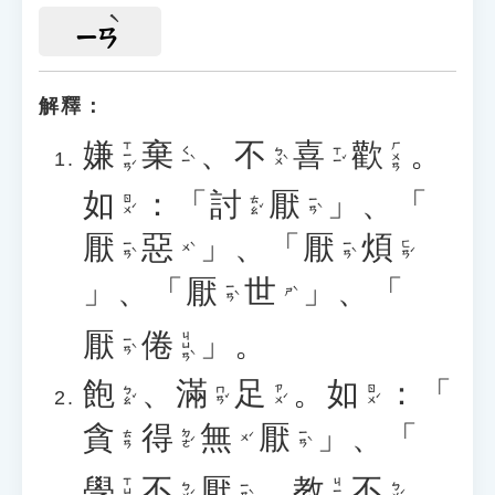
ㄧㄢ
解釋：
嫌
棄
、
不
喜
歡
。
ㄒㄧㄢˊ
ㄏㄨㄢ
ㄑㄧˋ
ㄅㄨˋ
ㄒㄧˇ
如
：「
討
厭
」、「
ㄖㄨˊ
ㄊㄠˇ
ㄧㄢˋ
厭
惡
」、「
厭
煩
ㄧㄢˋ
ㄧㄢˋ
ㄈㄢˊ
ㄨˋ
」、「
厭
世
」、「
ㄧㄢˋ
ㄕˋ
厭
倦
」。
ㄐㄩㄢˋ
ㄧㄢˋ
飽
、
滿
足
。
如
：「
ㄅㄠˇ
ㄇㄢˇ
ㄗㄨˊ
ㄖㄨˊ
貪
得
無
厭
」、「
ㄉㄜˊ
ㄧㄢˋ
ㄊㄢ
ㄨˊ
學
不
厭
，
教
不
ㄒㄩㄝˊ
ㄐㄧㄠˋ
ㄅㄨˊ
ㄧㄢˋ
ㄅㄨˊ