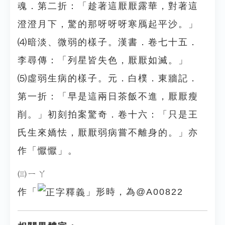
魂．第二折：「趁著這厭厭露華，對著這
澄澄月下，驚的那呀呀呀寒鴈起平沙。」
⑷暗淡、微弱的樣子。漢書．卷七十五．
李尋傳：「列星皆失色，厭厭如滅。」
⑸虛弱生病的樣子。元．白樸．東牆記．
第一折：「早是這兩日茶飯不進，厭厭瘦
削。」初刻拍案驚奇．卷十六：「只是王
氏生來嬌怯，厭厭弱病嘗不離身的。」亦
作「懨懨」。
㈢ㄧㄚ
作「
」形時，為@A00822