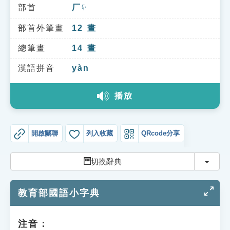
索引選單
部首
厂
ㄏㄢˇ
知識索引
部首外筆畫
12
畫
單字索引
總筆畫
14
畫
生命大百科索引
漢語拼音
yàn
播放
遊戲專區
教學應用
開啟關聯
列入收藏
QRcode分享
貓頭鷹博士
切換
切換辭典
教育部國語小字典
注音：