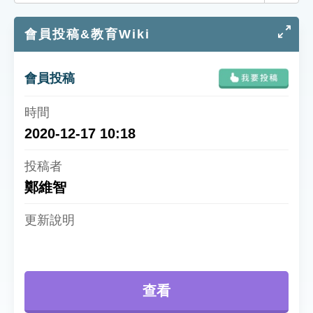
索引選單
會員投稿&教育Wiki
知識索引
單字索引
會員投稿
生命大百科索引
遊戲專區
2020-12-17 10:18
教學應用
鄭維智
貓頭鷹博士
查看