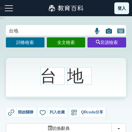
跳
登入
:::
到
主
:::
要
內
語
圖
開
容
注音索引圖示
筆畫索引圖示
部首索引表圖示
言
片
啟
詞條檢索
全文檢索
音讀檢索
搜
搜
鍵
尋
尋
盤
圖
圖
圖
示
示
示
台
地
網站導覽
生字詞彙表
開啟關聯
列入收藏
QRcode分享
成語故事
切換
切換辭典