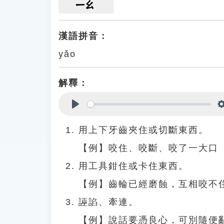
ㄧㄠ
漢語拼音：
yǎo
解釋：
Play
用上下牙齒夾住或切斷東西。
【例】咬住、咬斷、咬了一大口
用工具鉗住或卡住東西。
【例】齒輪已經磨蝕，互相咬不
誣諂、牽連。
【例】說話要憑良心，可別隨便