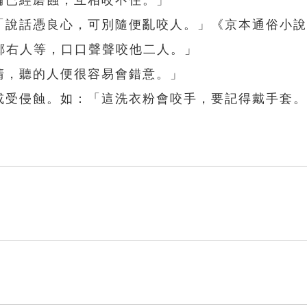
輪已經磨蝕，互相咬不住。」
、「說話憑良心，可別隨便亂咬人。」《京本通俗小
鄰右人等，口口聲聲咬他二人。」
清，聽的人便很容易會錯意。」
敏或受侵蝕。如：「這洗衣粉會咬手，要記得戴手套