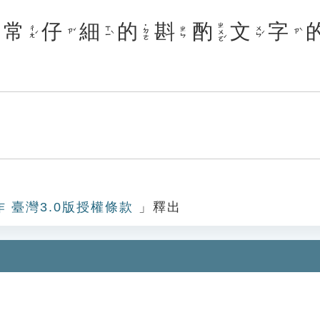
常
仔
細
的
斟
酌
文
字
ㄓㄨㄛˊ
˙ㄉㄜ
ㄔㄤˊ
ㄒㄧˋ
ㄨㄣˊ
ㄓㄣ
ㄗˇ
ㄗˋ
作 臺灣3.0版授權條款
」釋出