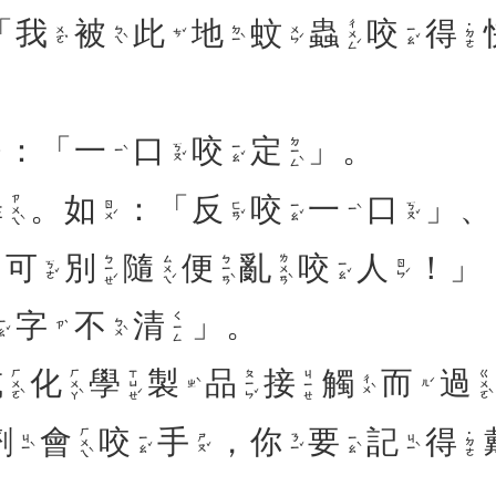
「
我
被
此
地
蚊
蟲
咬
得
ㄔㄨㄥˊ
˙ㄉㄜ
ㄨㄛˇ
ㄅㄟˋ
ㄉㄧˋ
ㄨㄣˊ
ㄧㄠˇ
ㄘˇ
：「
一
口
咬
定
」。
ㄉㄧㄥˋ
ㄎㄡˇ
ㄧㄠˇ
ㄧˋ
罪
。
如
：「
反
咬
一
口
」、
ㄗㄨㄟˋ
ㄖㄨˊ
ㄈㄢˇ
ㄧㄠˇ
ㄎㄡˇ
ㄧˋ
，
可
別
隨
便
亂
咬
人
！」
ㄅㄧㄝˊ
ㄙㄨㄟˊ
ㄅㄧㄢˋ
ㄌㄨㄢˋ
ㄎㄜˇ
ㄧㄠˇ
ㄖㄣˊ
字
不
清
」。
ㄑㄧㄥ
ㄠˇ
ㄅㄨˋ
ㄗˋ
或
化
學
製
品
接
觸
而
過
ㄏㄨㄛˋ
ㄏㄨㄚˋ
ㄒㄩㄝˊ
ㄆㄧㄣˇ
ㄍㄨㄛˋ
ㄐㄧㄝ
ㄔㄨˋ
ㄓˋ
ㄦˊ
劑
會
咬
手
，
你
要
記
得
ㄏㄨㄟˋ
˙ㄉㄜ
ㄐㄧˋ
ㄧㄠˇ
ㄕㄡˇ
ㄋㄧˇ
ㄧㄠˋ
ㄐㄧˋ