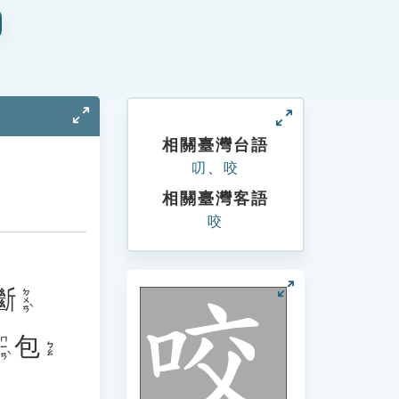
相關臺灣台語
叨
、
咬
相關臺灣客語
咬
斷
ㄉㄨㄢˋ
包
ㄇㄧㄢˋ
ㄅㄠ