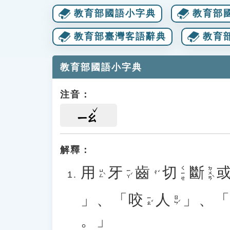
教育部國語小字典
教育部
教育部臺灣客語辭典
教育
教育部國語小字典
注音：
ㄧㄠ
解釋：
用
牙
齒
切
斷
ㄉㄨㄢˋ
ㄑㄧㄝ
ㄩㄥˋ
ㄧㄚˊ
ㄔˇ
」、「
咬
人
」、
ㄧㄠˇ
ㄖㄣˊ
。」