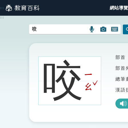
跳
網站導覽
:::
到
主
:::
要
內
語
圖
開
容
言
片
啟
搜
搜
鍵
尋
尋
盤
圖
圖
圖
部首
咬
示
示
示
部首
ㄧ
總筆
ˇ
ㄠ
漢語