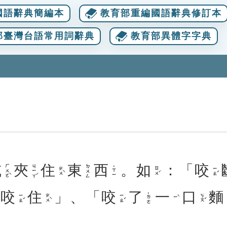
國語辭典簡編本
教育部重編國語辭典修訂本
部臺灣台語常用詞辭典
教育部異體字字典
或
夾
住
東
西
。
如
：「
咬
ㄏㄨㄛˋ
ㄐㄧㄚˊ
ㄉㄨㄥ
˙ㄒㄧ
ㄓㄨˋ
ㄖㄨˊ
ㄧㄠˇ
「
咬
住
」、「
咬
了
一
口
麵
˙ㄌㄜ
ㄧㄠˇ
ㄓㄨˋ
ㄧㄠˇ
ㄎㄡˇ
ㄧˋ