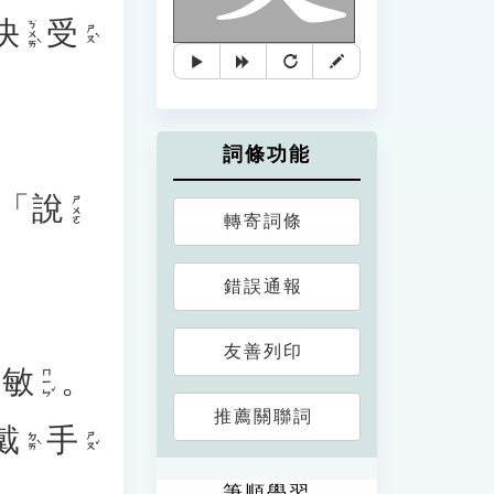
快
受
ㄎㄨㄞˋ
ㄕㄡˋ
詞條功能
「
說
ㄕㄨㄛ
轉寄詞條
錯誤通報
友善列印
敏
。
ㄇㄧㄣˇ
推薦關聯詞
戴
手
ㄉㄞˋ
ㄕㄡˇ
筆順學習