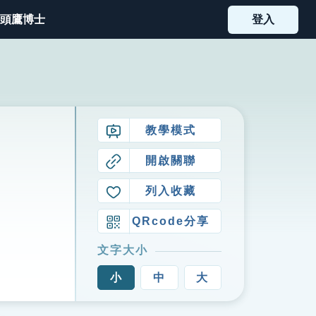
頭鷹博士
登入
教學模式
開啟關聯
列入收藏
QRcode分享
文字大小
小
中
大