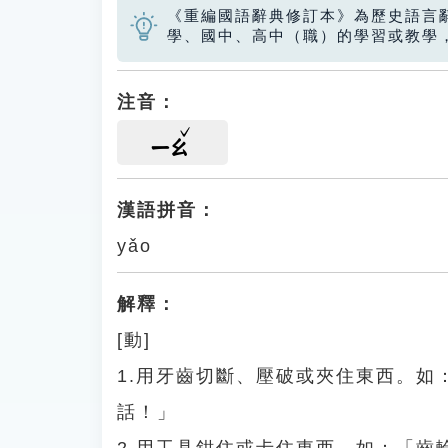
《重編國語辭典修訂本》為歷史語言
學、國中、高中（職）的學習或教學
注音：
ㄧㄠ
漢語拼音：
yǎo
解釋：
[動]
1.用牙齒切斷、壓破或夾住東西。
話！」