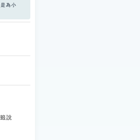
您是為小
牙籤說