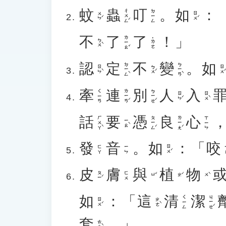
蚊
蟲
叮
。
如
：
ㄔㄨㄥˊ
ㄉㄧㄥ
ㄨㄣˊ
ㄖㄨˊ
不
了
了
！」
ㄌㄧㄠˇ
˙ㄌㄜ
ㄅㄨˋ
認
定
不
變
。
如
ㄉㄧㄥˋ
ㄅㄧㄢˋ
ㄖㄣˋ
ㄅㄨˊ
ㄖㄨˊ
牽
連
別
人
入
ㄌㄧㄢˊ
ㄅㄧㄝˊ
ㄑㄧㄢ
ㄖㄣˊ
ㄖㄨˋ
話
要
憑
良
心
ㄏㄨㄚˋ
ㄆㄧㄥˊ
ㄌㄧㄤˊ
ㄒㄧㄣ
ㄧㄠˋ
發
音
。
如
：「
咬
ㄖㄨˊ
ㄧ
ㄈㄚ
ㄧㄣ
皮
膚
與
植
物
ㄆㄧˊ
ㄈㄨ
ㄩˇ
ㄓˊ
ㄨˋ
如
：「
這
清
潔
ㄐㄧㄝˊ
ㄑㄧㄥ
ㄖㄨˊ
ㄓㄜˋ
套
。」
ㄊㄠˋ