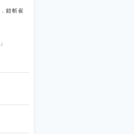
說．錯斬崔
。」