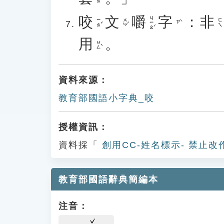
咬
文
嚼
字
：
非
ㄐㄧㄠˊ
ㄧㄠˇ
ㄨㄣˊ
ㄈㄟ
ㄗˋ
用
。
ㄩㄥˋ
資料來源：
教育部國語小字典_咬
授權資訊：
資料採「
創用CC-姓名標示- 禁止改
教育部國語辭典簡編本
注音：