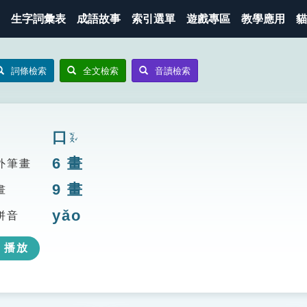
生字詞彙表
成語故事
索引選單
遊戲專區
教學應用
貓
詞條檢索
全文檢索
音讀檢索
口
ㄎㄡˇ
6
畫
外筆畫
9
畫
畫
yǎo
拼音
播放