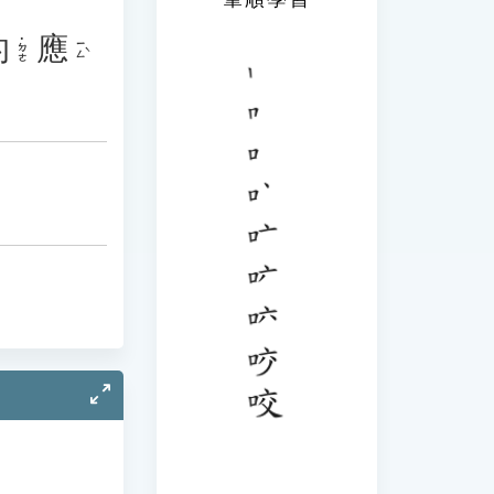
的
應
˙ㄉㄜ
ㄧㄥˋ