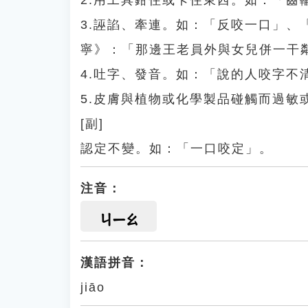
2.用工具鉗住或卡住東西。如：「齒
3.誣諂、牽連。如：「反咬一口」
寧》：「那邊王老員外與女兒併一干
4.吐字、發音。如：「說的人咬字不
5.皮膚與植物或化學製品碰觸而過
[副]
認定不變。如：「一口咬定」。
注音：
ㄐㄧㄠ
漢語拼音：
jiāo