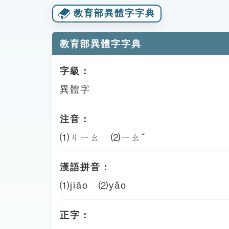
教育部異體字字典
教育部異體字字典
字級：
異體字
注音：
⑴ㄐㄧㄠ ⑵ㄧㄠˇ
漢語拼音：
⑴jiāo ⑵yǎo
正字：