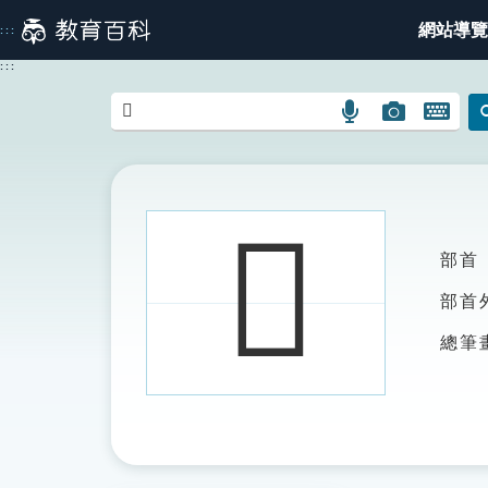
跳
網站導覽
:::
到
主
:::
要
內
語
圖
開
容
言
片
啟
搜
搜
鍵
尋
尋
盤
圖
圖
圖
𪗡
示
示
示
部首
部首
總筆