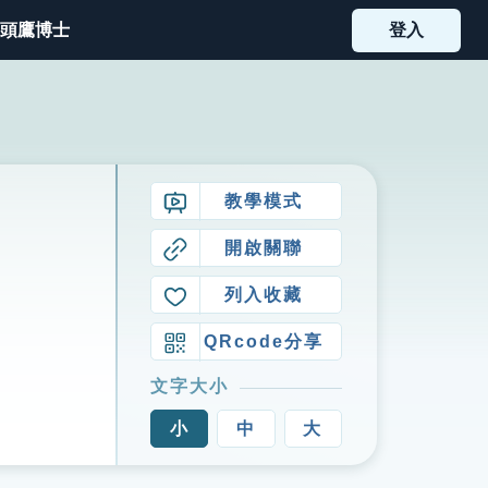
頭鷹博士
登入
教學模式
開啟關聯
列入收藏
QRcode分享
文字大小
小
中
大