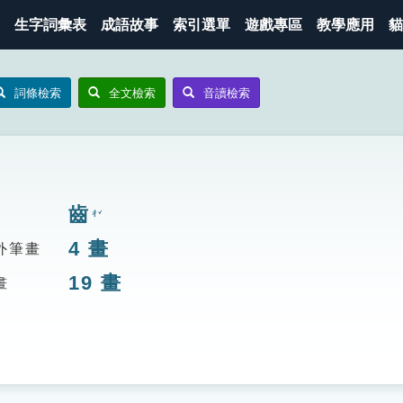
生字詞彙表
成語故事
索引選單
遊戲專區
教學應用
貓
詞條檢索
全文檢索
音讀檢索
齒
ㄔˇ
4
畫
外筆畫
19
畫
畫