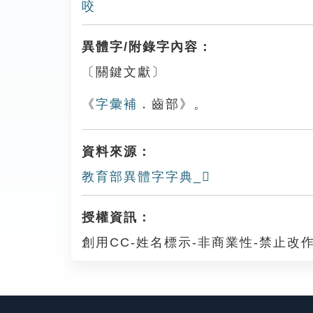
咬
異體字/附錄字內容：
〔關鍵文獻〕
《
字彙補
．齒部》。
資料來源：
教育部異體字字典_𪗡
授權資訊：
創用CC-姓名標示-非商業性-禁止改作