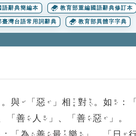
國語辭典簡編本
教育部重編國語辭典修訂本
部臺灣台語常用詞辭典
教育部異體字字典
。
與
「
惡
」
相
對
。
如
：
ㄉㄨㄟˋ
ㄒㄧㄤ
ㄖㄨˊ
ㄩˇ
ㄜˋ
、
「
善
人
」
、
「
善
惡
」
。
ㄕㄢˋ
ㄖㄣˊ
ㄕㄢˋ
ㄜˋ
：
「
為
善
最
樂
」
、
「
日
ㄗㄨㄟˋ
ㄨㄟˊ
ㄕㄢˋ
ㄌㄜˋ
ㄖˋ