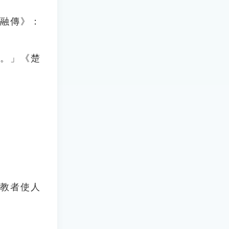
孔融傳》：
之。」《楚
善教者使人