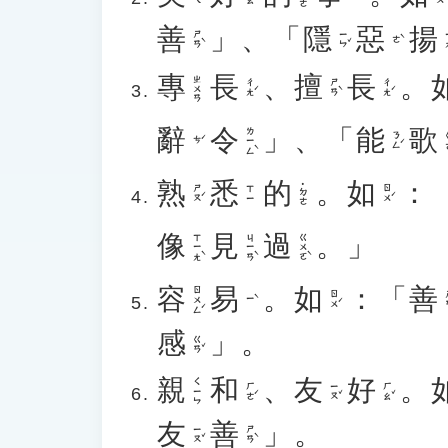
善
」
、
「
隱
惡
揚
ㄕㄢˋ
ㄧㄣˇ
ㄧ
ㄜˋ
專
長
、
擅
長
。
ㄓㄨㄢ
ㄔㄤˊ
ㄕㄢˋ
ㄔㄤˊ
辭
令
」
、
「
能
歌
ㄌㄧㄥˋ
ㄋㄥˊ
ㄘˊ
熟
悉
的
。
如
：
˙ㄉㄜ
ㄕㄡˊ
ㄖㄨˊ
ㄒㄧ
像
見
過
。
」
ㄒㄧㄤˋ
ㄐㄧㄢˋ
ㄍㄨㄛˋ
容
易
。
如
：
「
善
ㄖㄨㄥˊ
ㄖㄨˊ
ㄕ
ㄧˋ
感
」
。
ㄍㄢˇ
親
和
、
友
好
。
ㄑㄧㄣ
ㄏㄜˊ
ㄧㄡˇ
ㄏㄠˇ
友
善
」
。
ㄧㄡˇ
ㄕㄢˋ