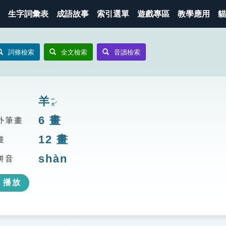
生字詞彙表
成語故事
索引選單
遊戲專區
教學應用
貓
詞條檢索
全文檢索
音讀檢索
羊
ㄧㄤˊ
6
畫
外筆畫
12
畫
畫
shàn
拼音
播放