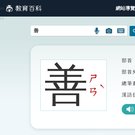
跳
網站導覽
:::
到
主
:::
要
內
語
圖
開
容
言
片
啟
搜
搜
鍵
尋
尋
盤
圖
圖
圖
部首
善
示
示
示
部首
ㄕ
總筆
ˋ
ㄢ
漢語