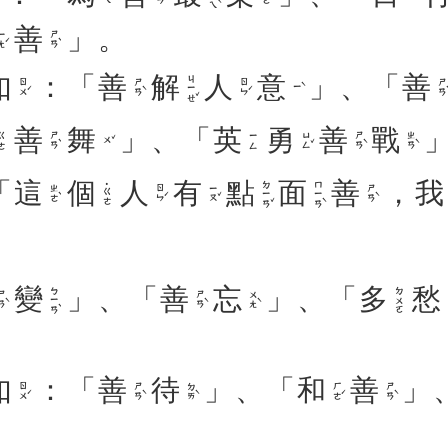
善
」
。
ㄤˊ
ㄕㄢˋ
如
：
「
善
解
人
意
」
、
「
善
ㄐㄧㄝˇ
ㄖㄨˊ
ㄕㄢˋ
ㄖㄣˊ
ㄕㄢˋ
ㄧˋ
善
舞
」
、
「
英
勇
善
戰
ㄕㄢˋ
ㄩㄥˇ
ㄕㄢˋ
ㄓㄢˋ
ㄍㄜ
ㄧㄥ
ㄨˇ
「
這
個
人
有
點
面
善
，
我
ㄉㄧㄢˇ
ㄇㄧㄢˋ
˙ㄍㄜ
ㄓㄜˋ
ㄖㄣˊ
ㄧㄡˇ
ㄕㄢˋ
變
」
、
「
善
忘
」
、
「
多
愁
ㄅㄧㄢˋ
ㄉㄨㄛ
ㄢˋ
ㄕㄢˋ
ㄨㄤˋ
如
：
「
善
待
」
、
「
和
善
」
ㄖㄨˊ
ㄕㄢˋ
ㄉㄞˋ
ㄏㄜˊ
ㄕㄢˋ