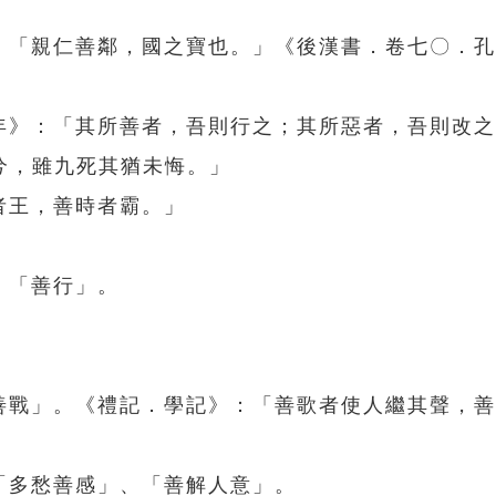
》：「親仁善鄰，國之寶也。」《後漢書．卷七〇．
一年》：「其所善者，吾則行之；其所惡者，吾則改
兮，雖九死其猶未悔。」
者王，善時者霸。」
、「善行」。
勇善戰」。《禮記．學記》：「善歌者使人繼其聲，
「多愁善感」、「善解人意」。