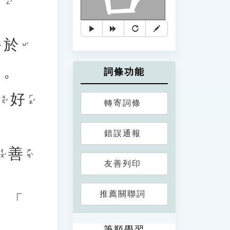
於
ㄩˊ
」
。
詞條功能
好
ㄨㄛˇ
ㄏㄠˇ
轉寄詞條
錯誤通報
善
ㄔㄡˊ
ㄕㄢˋ
友善列印
推薦關聯詞
、
「
筆順學習