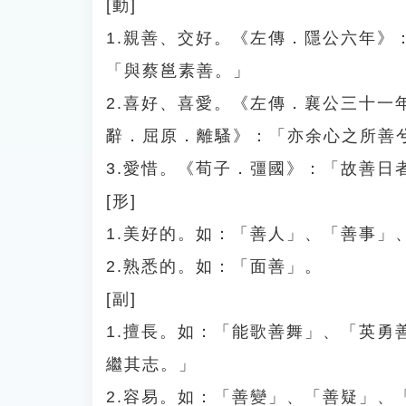
[動]
1.親善、交好。《左傳．隱公六年
「與蔡邕素善。」
2.喜好、喜愛。《左傳．襄公三十
辭．屈原．離騷》：「亦余心之所善
3.愛惜。《荀子．彊國》：「故善日
[形]
1.美好的。如：「善人」、「善事」
2.熟悉的。如：「面善」。
[副]
1.擅長。如：「能歌善舞」、「英
繼其志。」
2.容易。如：「善變」、「善疑」、