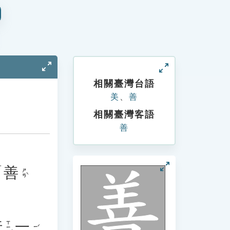
相關臺灣台語
美
、
善
相關臺灣客語
善
「
善
ㄕㄢˋ
行
一
ㄒㄧㄥˊ
ㄧˊ