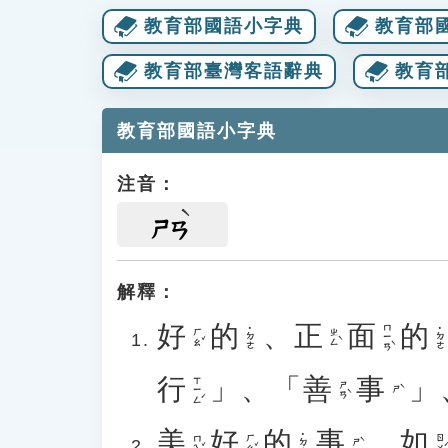
教育部國語小字典
教育部
教育部臺灣客語辭典
教育
教育部國語小字典
注音：
ㄕㄢ
解釋：
好
的
、
正
面
的
ㄇㄧㄢˋ
˙ㄉㄜ
˙ㄉㄜ
ㄏㄠˇ
ㄓㄥˋ
行
」
、
「
善
事
」
ㄒㄧㄥˊ
ㄕㄢˋ
ㄕˋ
美
好
的
事
。
如
˙ㄉㄜ
ㄇㄟˇ
ㄏㄠˇ
ㄖㄨˊ
ㄕˋ