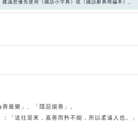
，建議您優先使用《國語小字典》或《國語辭典簡編本》。
為善最樂」、「隱惡揚善」。
庸》：「送往迎來，嘉善而矜不能，所以柔遠人也。」