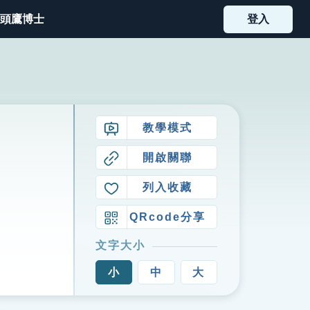
頭鷹博士
登入
教學模式
開啟關聯
列入收藏
QRcode分享
文字大小
小
中
大