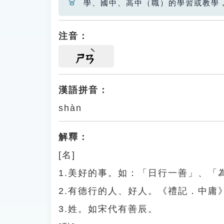
學、國中、高中（職）的學習或教學
注音：
ㄕㄢ
漢語拼音：
shàn
解釋：
[名]
1.美好的事。如：「日行一善」、「
2.有德行的人、好人。《禮記．中
3.姓。如宋代有善辰。