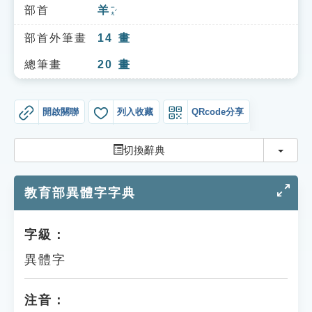
索引選單
部首
羊
ㄧㄤˊ
知識索引
部首外筆畫
14
畫
單字索引
總筆畫
20
畫
生命大百科索引
開啟關聯
列入收藏
QRcode分享
遊戲專區
切換
切換辭典
教學應用
教育部異體字字典
貓頭鷹博士
字級：
異體字
注音：