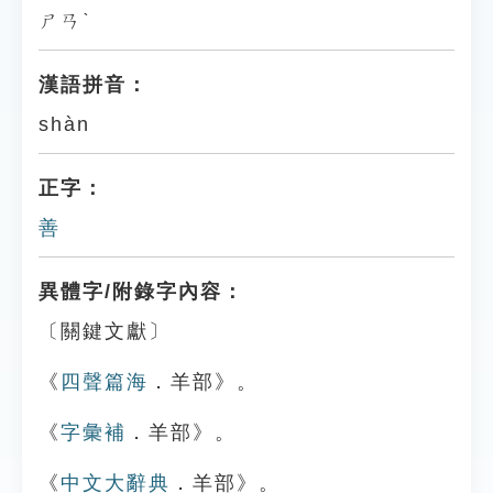
ㄕㄢˋ
漢語拼音：
shàn
正字：
善
異體字/附錄字內容：
〔關鍵文獻〕
《
四聲篇海
．羊部》。
《
字彙補
．羊部》。
《
中文大辭典
．羊部》。