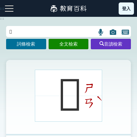
跳
登入
:::
到
主
:::
要
內
語
圖
開
容
注音索引圖示
筆畫索引圖示
部首索引表圖示
言
片
啟
詞條檢索
全文檢索
音讀檢索
搜
搜
鍵
尋
尋
盤
圖
圖
圖
示
示
示
𦏟
ㄕ
網站導覽
ˋ
ㄢ
生字詞彙表
成語故事