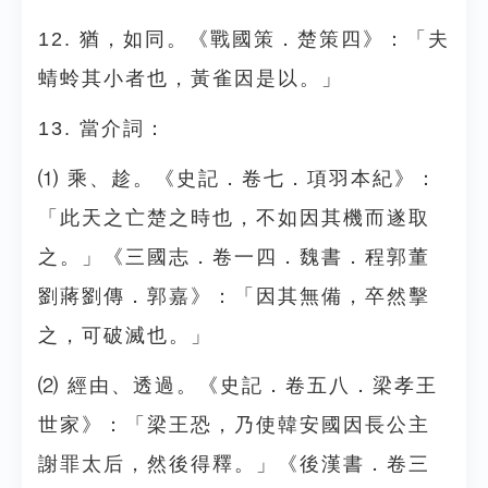
12. 猶，如同。《戰國策．楚策四》：「夫
蜻蛉其小者也，黃雀因是以。」
13. 當介詞：
⑴ 乘、趁。《史記．卷七．項羽本紀》：
「此天之亡楚之時也，不如因其機而遂取
之。」《三國志．卷一四．魏書．程郭董
劉蔣劉傳．郭嘉》：「因其無備，卒然擊
之，可破滅也。」
⑵ 經由、透過。《史記．卷五八．梁孝王
世家》：「梁王恐，乃使韓安國因長公主
謝罪太后，然後得釋。」《後漢書．卷三