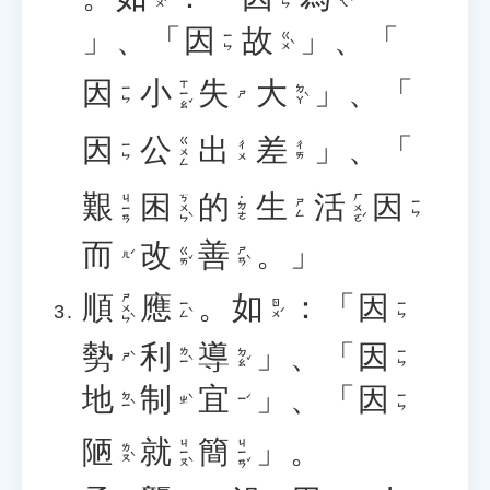
」、「
因
故
」、「
ㄍㄨˋ
ㄧㄣ
因
小
失
大
」、「
ㄒㄧㄠˇ
ㄉㄚˋ
ㄧㄣ
ㄕ
因
公
出
差
」、「
ㄍㄨㄥ
ㄧㄣ
ㄔㄨ
ㄔㄞ
艱
困
的
生
活
因
ㄎㄨㄣˋ
ㄏㄨㄛˊ
ㄐㄧㄢ
˙ㄉㄜ
ㄕㄥ
ㄧㄣ
而
改
善
。」
ㄍㄞˇ
ㄕㄢˋ
ㄦˊ
順
應
。
如
：「
因
ㄕㄨㄣˋ
ㄧㄥˋ
ㄖㄨˊ
ㄧㄣ
勢
利
導
」、「
因
ㄌㄧˋ
ㄉㄠˇ
ㄧㄣ
ㄕˋ
地
制
宜
」、「
因
ㄉㄧˋ
ㄧㄣ
ㄓˋ
ㄧˊ
陋
就
簡
」。
ㄐㄧㄡˋ
ㄐㄧㄢˇ
ㄌㄡˋ