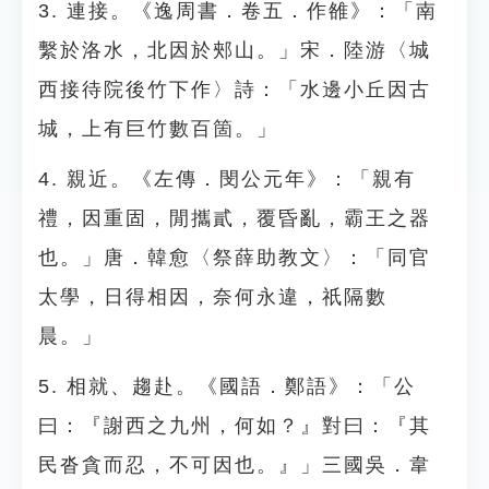
3. 連接。《逸周書．卷五．作雒》：「南
繫於洛水，北因於郟山。」宋．陸游〈城
西接待院後竹下作〉詩：「水邊小丘因古
城，上有巨竹數百箇。」
4. 親近。《左傳．閔公元年》：「親有
禮，因重固，閒攜貳，覆昏亂，霸王之器
也。」唐．韓愈〈祭薛助教文〉：「同官
太學，日得相因，奈何永違，祇隔數
晨。」
5. 相就、趨赴。《國語．鄭語》：「公
曰：『謝西之九州，何如？』對曰：『其
民沓貪而忍，不可因也。』」三國吳．韋