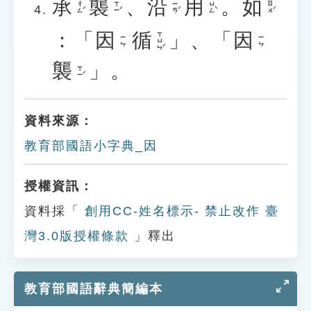
承
襲
、
沿
用
。
如
ㄔㄥˊ
ㄒㄧˊ
ㄧㄢˊ
ㄩㄥˋ
ㄖㄨˊ
：「
因
循
」、「
因
ㄒㄩㄣˊ
ㄧㄣ
ㄧㄣ
襲
」。
ㄒㄧˊ
資料來源：
教育部國語小字典_因
授權資訊：
資料採「
創用CC-姓名標示- 禁止改作 臺
灣3.0版授權條款
」釋出
教育部國語辭典簡編本