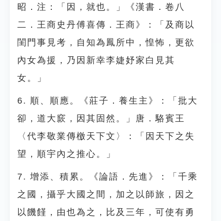
昭．注：「因，就也。」《漢書．卷八
二．王商史丹傅喜傳．王商》：「及商以
閨門事見考，自知為鳳所中，惶怖，更欲
內女為援，乃因新幸李婕妤家白見其
女。」
6. 順、順應。《莊子．養生主》：「批大
卻，道大窾，因其固然。」唐．駱賓王
〈代李敬業傳檄天下文〉：「因天下之失
望，順宇內之推心。」
7. 增添、積累。《論語．先進》：「千乘
之國，攝乎大國之間，加之以師旅，因之
以饑饉，由也為之，比及三年，可使有勇