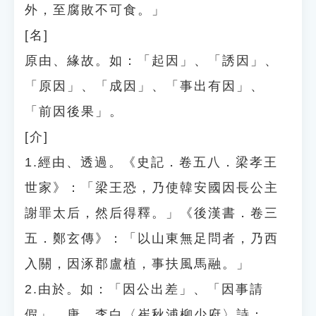
外，至腐敗不可食。」
[名]
原由、緣故。如：「起因」、「誘因」、
「原因」、「成因」、「事出有因」、
「前因後果」。
[介]
1.經由、透過。《史記．卷五八．梁孝王
世家》：「梁王恐，乃使韓安國因長公主
謝罪太后，然后得釋。」《後漢書．卷三
五．鄭玄傳》：「以山東無足問者，乃西
入關，因涿郡盧植，事扶風馬融。」
2.由於。如：「因公出差」、「因事請
假」。唐．李白〈崔秋浦柳少府〉詩：