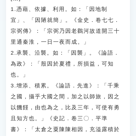
1.憑藉、依據、利用。如：「因地制
宜」、「因陋就簡」。《金史．卷七七．
宗弼傳》：「宗弼乃因老鸛河故道開三十
里通秦淮，一日一夜而成。」
2.承襲、沿襲。如：「因襲」。《論語．
為政》：「殷因於夏禮，所損益，可知
也。」
3.增添、積累。《論語．先進》：「千乘
之國，攝乎大國之間，加之以師旅，因之
以饑饉，由也為之，比及三年，可使有勇
且知方也。」《史記．卷三〇．平準
書》：「太倉之粟陳陳相因，充溢露積於