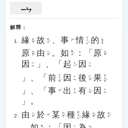
ㄧㄣ
解釋：
緣
故
、
事
情
的
ㄑㄧㄥˊ
˙ㄉㄜ
ㄩㄢˊ
ㄍㄨˋ
ㄕˋ
原
由
。
如
：「
原
ㄩㄢˊ
ㄧㄡˊ
ㄖㄨˊ
ㄩㄢˊ
因
」、「
起
因
ㄑㄧˇ
ㄧㄣ
ㄧㄣ
」、「
前
因
後
果
ㄑㄧㄢˊ
ㄍㄨㄛˇ
ㄏㄡˋ
ㄧㄣ
」、「
事
出
有
因
ㄧㄡˇ
ㄔㄨ
ㄧㄣ
ㄕˋ
」。
由
於
某
種
緣
故
ㄓㄨㄥˇ
ㄧㄡˊ
ㄇㄡˇ
ㄩㄢˊ
ㄍㄨˋ
ㄩˊ
。
如
：「
因
為
ㄖㄨˊ
ㄨㄟˋ
ㄧㄣ