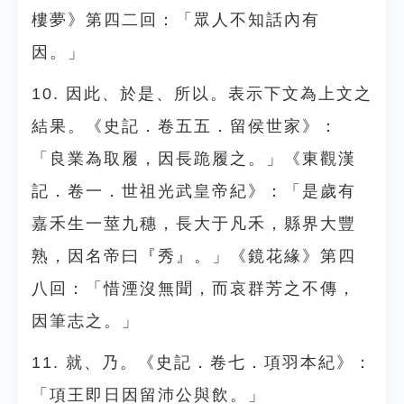
樓夢》第四二回：「眾人不知話內有
因。」
10. 因此、於是、所以。表示下文為上文之
結果。《史記．卷五五．留侯世家》：
「良業為取履，因長跪履之。」《東觀漢
記．卷一．世祖光武皇帝紀》：「是歲有
嘉禾生一莖九穗，長大于凡禾，縣界大豐
熟，因名帝曰『秀』。」《鏡花緣》第四
八回：「惜湮沒無聞，而哀群芳之不傳，
因筆志之。」
11. 就、乃。《史記．卷七．項羽本紀》：
「項王即日因留沛公與飲。」