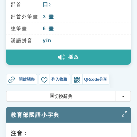
索引選單
部首
囗
ㄨㄟˊ
知識索引
部首外筆畫
3
畫
單字索引
總筆畫
6
畫
生命大百科索引
漢語拼音
yīn
播放
遊戲專區
教學應用
開啟關聯
列入收藏
QRcode分享
貓頭鷹博士
切換
切換辭典
教育部國語小字典
注音：