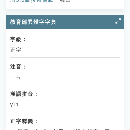
灣3.0版授權條款
」釋出
教育部異體字字典
字級：
正字
注音：
ㄧㄣ
漢語拼音：
yīn
正字釋義：