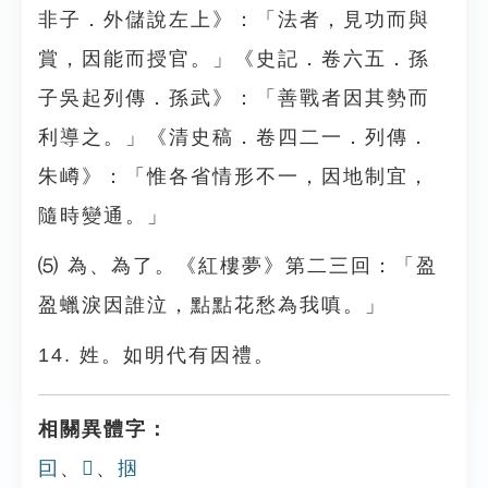
非子．外儲說左上》：「法者，見功而與
賞，因能而授官。」《史記．卷六五．孫
子吳起列傳．孫武》：「善戰者因其勢而
利導之。」《清史稿．卷四二一．列傳．
朱嶟》：「惟各省情形不一，因地制宜，
隨時變通。」
⑸ 為、為了。《紅樓夢》第二三回：「盈
盈蠟淚因誰泣，點點花愁為我嗔。」
14. 姓。如明代有因禮。
相關異體字：
囙
、
𤇀
、
㧢