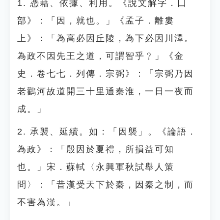
1. 憑藉、依據、利用。《說文解字．囗
部》：「因，就也。」《孟子．離婁
上》：「為高必因丘陵，為下必因川澤。
為政不因先王之道，可謂智乎﹖」《金
史．卷七七．列傳．宗弼》：「宗弼乃因
老鸛河故道開三十里通秦淮，一日一夜而
成。」
2. 承襲、延續。如：「因襲」。《論語．
為政》：「殷因於夏禮，所損益可知
也。」宋．蘇軾〈永興軍秋試舉人策
問〉：「昔漢受天下於秦，因秦之制，而
不害為漢。」