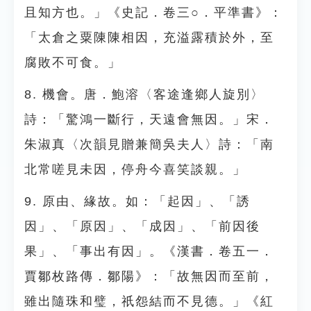
且知方也。」《史記．卷三○．平準書》：
「太倉之粟陳陳相因，充溢露積於外，至
腐敗不可食。」
8. 機會。唐．鮑溶〈客途逢鄉人旋別〉
詩：「驚鴻一斷行，天遠會無因。」宋．
朱淑真〈次韻見贈兼簡吳夫人〉詩：「南
北常嗟見未因，停舟今喜笑談親。」
9. 原由、緣故。如：「起因」、「誘
因」、「原因」、「成因」、「前因後
果」、「事出有因」。《漢書．卷五一．
賈鄒枚路傳．鄒陽》：「故無因而至前，
雖出隨珠和璧，祇怨結而不見德。」《紅