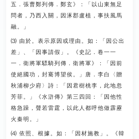
五．張曹鄭列傳．鄭玄》：「以山東無足
問者，乃西入關，因涿郡盧植，事扶風馬
融。」
⑶ 由於。表示原因或理由。如：「因公出
差」、「因事請假」。《史記．卷一一
一．衛將軍驃騎列傳．衛將軍》：「因前
使絕國功，封騫博望侯。」唐．李白〈贈
秋浦柳少府〉詩：「因君樹桃李，此地忽
芳菲。」《水滸傳》第三四回：「因他性
格急躁，聲若雷霆，以此人都呼他做霹靂
火秦明。」
⑷ 依照、根據。如：「因材施教」。《韓