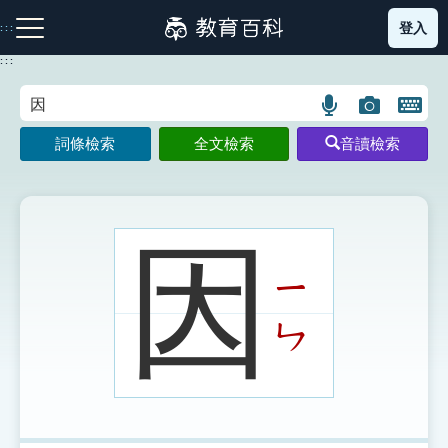
跳
登入
:::
到
主
:::
要
內
語
圖
開
容
注音索引圖示
筆畫索引圖示
部首索引表圖示
言
片
啟
詞條檢索
全文檢索
音讀檢索
搜
搜
鍵
尋
尋
盤
圖
圖
圖
示
示
示
因
ㄧ
網站導覽
ㄣ
生字詞彙表
成語故事