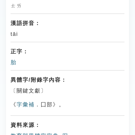
ㄊㄞ
漢語拼音：
tāi
正字：
胎
異體字/附錄字內容：
〔關鍵文獻〕
《
字彙補
．囗部》。
資料來源：