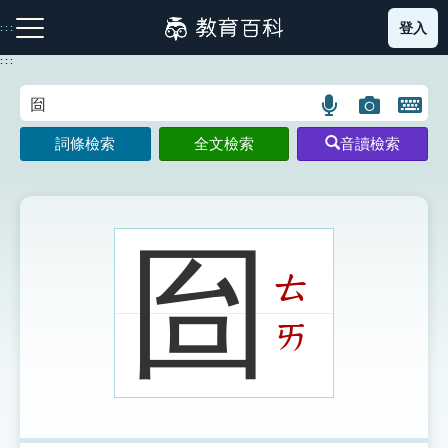
跳
登入
:::
到
主
:::
要
內
語
圖
開
容
注音索引圖示
筆畫索引圖示
部首索引表圖示
言
片
啟
詞條檢索
全文檢索
音讀檢索
搜
搜
鍵
尋
尋
盤
圖
圖
圖
示
示
示
囼
ㄊ
網站導覽
ㄞ
生字詞彙表
成語故事