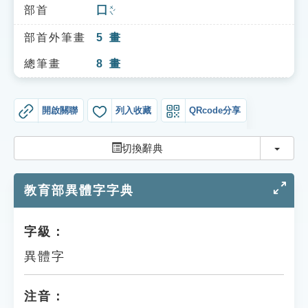
索引選單
部首
囗
ㄨㄟˊ
知識索引
部首外筆畫
5
畫
單字索引
總筆畫
8
畫
生命大百科索引
開啟關聯
列入收藏
QRcode分享
遊戲專區
切換
切換辭典
教學應用
教育部異體字字典
貓頭鷹博士
字級：
異體字
注音：