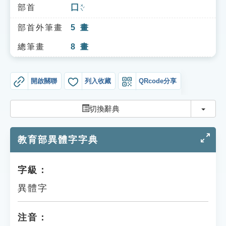
索引選單
部首
囗
ㄨㄟˊ
知識索引
部首外筆畫
5
畫
單字索引
總筆畫
8
畫
生命大百科索引
開啟關聯
列入收藏
QRcode分享
遊戲專區
切換
切換辭典
教學應用
教育部異體字字典
貓頭鷹博士
字級：
異體字
注音：