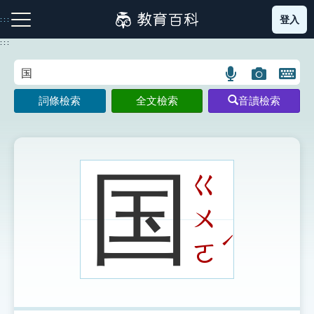
跳
登入
:::
到
主
:::
要
內
語
圖
開
容
注音索引圖示
筆畫索引圖示
部首索引表圖示
言
片
啟
詞條檢索
全文檢索
音讀檢索
搜
搜
鍵
尋
尋
盤
圖
圖
圖
示
示
示
国
ㄍ
ㄨ
網站導覽
ˊ
ㄛ
生字詞彙表
成語故事