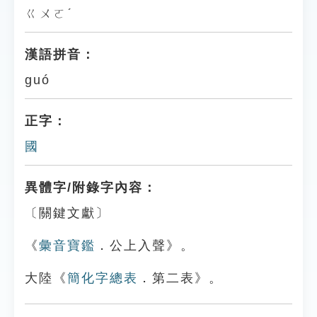
ㄍㄨㄛˊ
漢語拼音：
guó
正字：
國
異體字/附錄字內容：
〔關鍵文獻〕
《
彙音寶鑑
．公上入聲》。
大陸《
簡化字總表
．第二表》。