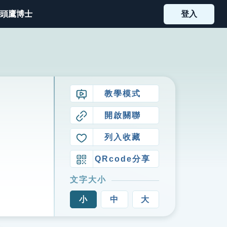
頭鷹博士
登入
教學模式
開啟關聯
列入收藏
QRcode分享
文字大小
小
中
大