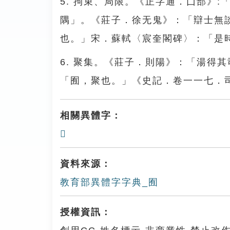
5. 拘束、局限。《正字通．囗部》
隅」。《莊子．徐无鬼》：「辯士無
也。」宋．蘇軾〈宸奎閣碑〉：「是
6. 聚集。《莊子．則陽》：「湯得
「囿，聚也。」《史記．卷一一七．
相關異體字：
𡈹
資料來源：
教育部異體字字典_囿
授權資訊：