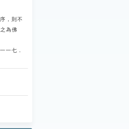
之序，則不
方之為佛
卷一一七．