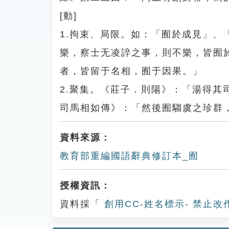
[動]
1.拘束、局限。如：「囿於成見」
樂，察士无凌誶之事，則不樂，皆囿
者，皆留于名相，囿于因果。」
2.聚集。《莊子．則陽》：「湯得
司馬相如傳》：「然後囿騶虞之珍群
資料來源：
教育部重編國語辭典修訂本_囿
授權資訊：
資料採「
創用CC-姓名標示- 禁止改