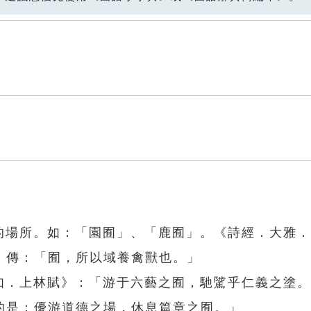
獸的場所。如：「園囿」、「鹿囿」。《詩經．大雅
．傳：「囿，所以域養禽獸也。」
相如．上林賦》：「游于六藝之囿，馳騭乎仁義之塗
的是：優游道德之場，休息篇章之囿。」