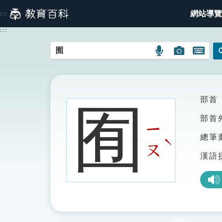
跳
網站導覽
:::
到
主
:::
要
內
語
圖
開
容
言
片
啟
搜
搜
鍵
尋
尋
盤
圖
圖
圖
部首
囿
示
示
示
部首
ㄧ
總筆
ˋ
ㄡ
漢語