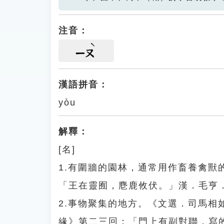
注音：
ㄧㄡ
漢語拼音：
yòu
解釋：
[名]
1.有圍牆的園林，通常用作畜養禽
「王在靈囿，麀鹿攸伏。」漢．毛亨
2.事物聚集的地方。《文選．司馬
緣》第二三回：「門上有副對聯，寫