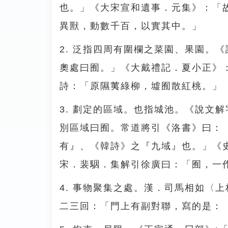
也。」《大宋宣和遺事．元集》：「
異獸，動數千百，以實其中。」
2. 泛指四周有圍欄之菜園、果園。
奧處曰囿。」《大戴禮記．夏小正》
詩：「原隰荑綠柳，墟囿散紅桃。」
3. 劃定的區域。也指城池。《說文
別區域曰囿。常道將引《洛書》曰：
有』、《韓詩》之『九域』也。」《
宋．裴駰．集解引徐廣曰：「囿，一
4. 事物聚集之處。漢．司馬相如〈
二三回：「門上有副對聯，寫的是：