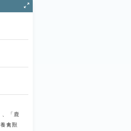
」、「鹿
域養禽獸