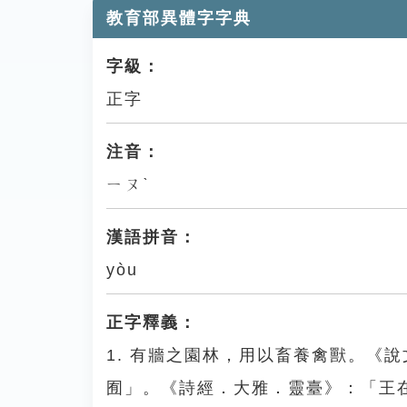
教育部異體字字典
字級：
正字
注音：
ㄧㄡˋ
漢語拼音：
yòu
正字釋義：
1. 有牆之園林，用以畜養禽獸。《
囿」。《詩經．大雅．靈臺》：「王