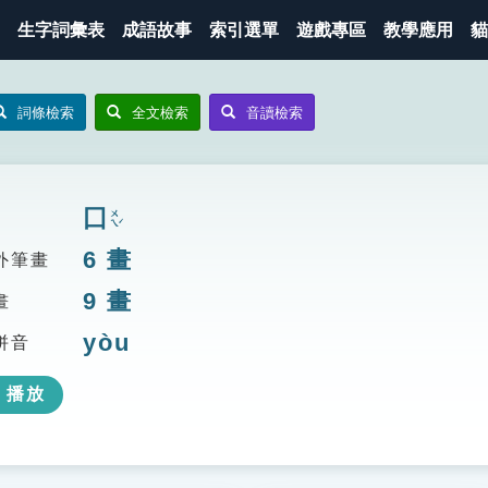
生字詞彙表
成語故事
索引選單
遊戲專區
教學應用
貓
詞條檢索
全文檢索
音讀檢索
囗
ㄨㄟˊ
6
畫
外筆畫
9
畫
畫
yòu
拼音
播放