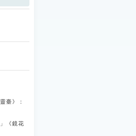
．靈臺》：
。」《鏡花