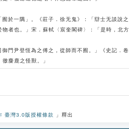
、「囿於一隅」。《莊子．徐无鬼》：「辯士无談說
於物者也。」宋．蘇軾〈宸奎閣碑〉：「是時，北
其司御門尹登恆為之傅之，從師而不囿。」《史記．
，徼麋鹿之怪獸。」
作 臺灣3.0版授權條款
」釋出