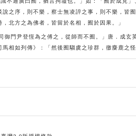
:「識不通廣曰囿，猶言拘墟也。」如：「囿於成見」
談說之序，則不樂，察士無凌誶之事，則不樂，皆
時，北方之為佛者，皆留於名相，囿於因果。」
其司御門尹登恆為之傅之，從師而不囿。」唐．成玄
司馬相如列傳》：「然後囿騶虞之珍群，徼麋鹿之