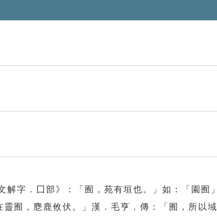
說文解字．囗部》：「囿，苑有垣也。」如：「園囿
在靈囿，麀鹿攸伏。」漢．毛亨．傳：「囿，所以