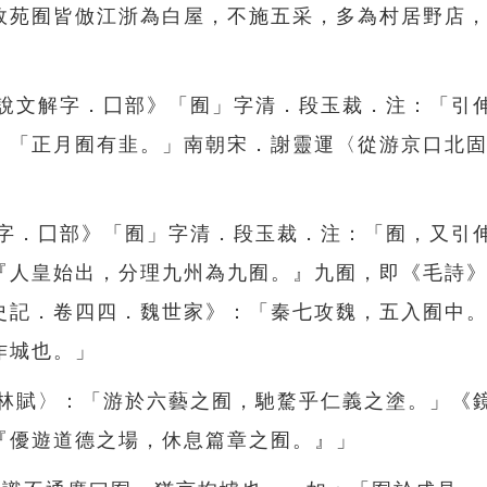
故苑囿皆倣江浙為白屋，不施五采，多為村居野店
《說文解字．囗部》「囿」字清．段玉裁．注：「引
：「正月囿有韭。」南朝宋．謝靈運〈從游京口北
解字．囗部》「囿」字清．段玉裁．注：「囿，又引
『人皇始出，分理九州為九囿。』九囿，即《毛詩
史記．卷四四．魏世家》：「秦七攻魏，五入囿中
作城也。」
上林賦〉：「游於六藝之囿，馳騖乎仁義之塗。」《
『優遊道德之場，休息篇章之囿。』」