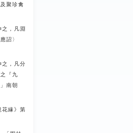
，及聚珍禽
伸之，凡淵
固應詔〉
伸之，凡分
》之『九
。」南朝
鏡花緣》第