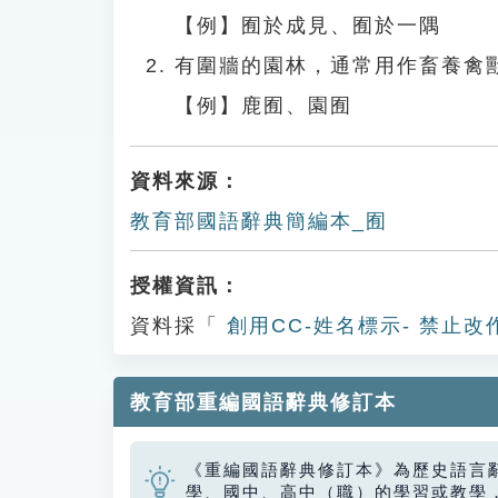
【例】囿於成見、囿於一隅
有圍牆的園林，通常用作畜養禽
【例】鹿囿、園囿
資料來源：
教育部國語辭典簡編本_囿
授權資訊：
資料採「
創用CC-姓名標示- 禁止改
教育部重編國語辭典修訂本
《重編國語辭典修訂本》為歷史語言
學、國中、高中（職）的學習或教學