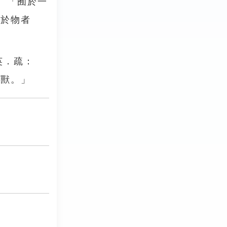
、「囿於一
囿於物者
英．疏：
怪獸。」