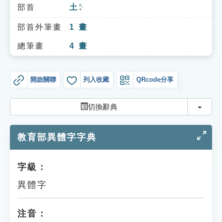
索引選單
部首
土
ㄊㄨˇ
知識索引
部首外筆畫
1
畫
單字索引
總筆畫
4
畫
生命大百科索引
開啟關聯
列入收藏
QRcode分享
遊戲專區
切換
切換辭典
教學應用
教育部異體字字典
貓頭鷹博士
字級：
異體字
注音：