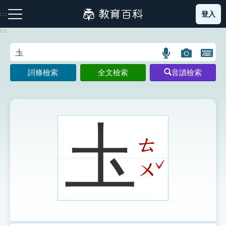
跳
登入
:::
到
主
:::
要
內
語
圖
開
容
注音索引圖示
筆畫索引圖示
部首索引表圖示
言
片
啟
詞條檢索
全文檢索
音讀檢索
搜
搜
鍵
尋
尋
盤
圖
圖
圖
示
示
示
圡
ㄊ
網站導覽
ˇ
ㄨ
生字詞彙表
成語故事