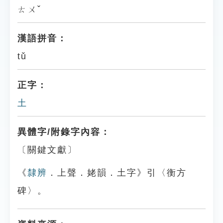
ㄊㄨˇ
漢語拼音：
tǔ
正字：
土
異體字/附錄字內容：
〔關鍵文獻〕
《
隸辨
．上聲．姥韻．土字》引〈衡方
碑〉。