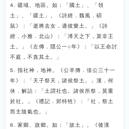
4. 疆域、地區。如：「國土」、「領
土」、「疆土」。《詩經．魏風．碩
鼠》：「逝將去女，適彼樂土。」《詩
經．小雅．北山》：「溥天之下，莫非王
土。」《左傳．隱公一○年》：「以王命討
不庭，不貪其土。」
5. 指社神，地神。《公羊傳．僖公三十一
年》：「天子祭天，諸侯祭土。」漢．何
休．解詁：「土謂社也。諸侯所祭，莫重
於社。」《禮記．郊特牲》：「社，祭土
而主陰氣也。」
6. 家鄉、故鄉。如：「故土」。《後漢