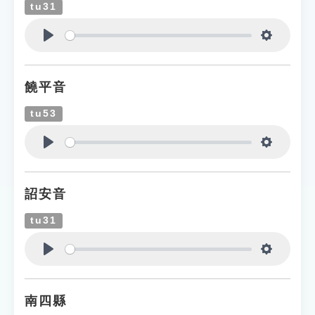
tu31
Play
Settings
饒平音
tu53
Play
Settings
詔安音
tu31
Play
Settings
南四縣