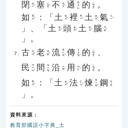
閉
塞
不
通
的
。
ㄊㄨㄥ
˙ㄉㄜ
ㄅㄧˋ
ㄙㄜˋ
ㄅㄨˋ
如
：「
土
裡
土
氣
ㄖㄨˊ
ㄊㄨˇ
ㄌㄧˇ
ㄊㄨˇ
ㄑㄧˋ
」、「
土
頭
土
腦
ㄊㄨˇ
ㄊㄡˊ
ㄊㄨˇ
ㄋㄠˇ
」。
古
老
流
傳
的
、
ㄌㄧㄡˊ
ㄔㄨㄢˊ
˙ㄉㄜ
ㄍㄨˇ
ㄌㄠˇ
民
間
沿
用
的
。
ㄇㄧㄣˊ
ㄐㄧㄢ
˙ㄉㄜ
ㄧㄢˊ
ㄩㄥˋ
如
：「
土
法
煉
鋼
ㄌㄧㄢˋ
ㄖㄨˊ
ㄊㄨˇ
ㄈㄚˇ
ㄍㄤ
」。
資料來源：
教育部國語小字典_土