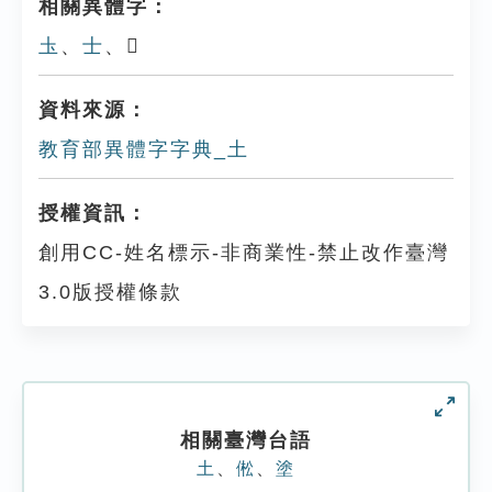
相關異體字：
圡
、
士
、𡗓
資料來源：
教育部異體字字典_土
授權資訊：
創用CC-姓名標示-非商業性-禁止改作臺灣
3.0版授權條款
相關臺灣台語
土
、
倯
、
塗