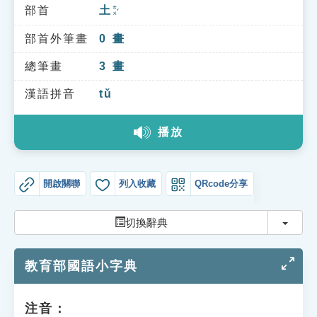
索引選單
部首
土
ㄊㄨˇ
知識索引
部首外筆畫
0
畫
單字索引
總筆畫
3
畫
生命大百科索引
漢語拼音
tǔ
播放
遊戲專區
教學應用
開啟關聯
列入收藏
QRcode分享
貓頭鷹博士
切換
切換辭典
教育部國語小字典
注音：