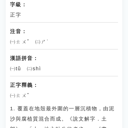
字級：
正字
注音：
㈠ㄊㄨˇ ㈡ㄕˋ
漢語拼音：
㈠tǔ ㈡shì
正字釋義：
㈠ㄊㄨˇ
1. 覆蓋在地殼最外圍的一層沉積物，由泥
沙與腐植質混合而成。《說文解字．土