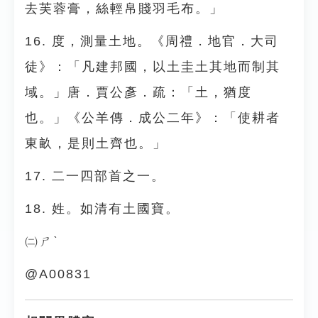
去芙蓉膏，絲輕帛賤羽毛布。」
16. 度，測量土地。《周禮．地官．大司
徒》：「凡建邦國，以土圭土其地而制其
域。」唐．賈公彥．疏：「土，猶度
也。」《公羊傳．成公二年》：「使耕者
東畝，是則土齊也。」
17. 二一四部首之一。
18. 姓。如清有土國寶。
㈡ㄕˋ
@A00831