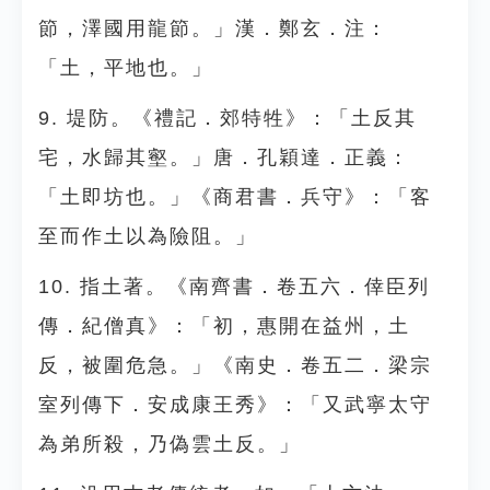
節，澤國用龍節。」漢．鄭玄．注：
「土，平地也。」
9. 堤防。《禮記．郊特牲》：「土反其
宅，水歸其壑。」唐．孔穎達．正義：
「土即坊也。」《商君書．兵守》：「客
至而作土以為險阻。」
10. 指土著。《南齊書．卷五六．倖臣列
傳．紀僧真》：「初，惠開在益州，土
反，被圍危急。」《南史．卷五二．梁宗
室列傳下．安成康王秀》：「又武寧太守
為弟所殺，乃偽雲土反。」