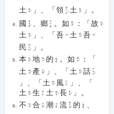
土
」、「
領
土
」。
ㄌㄧㄥˇ
ㄊㄨˇ
ㄊㄨˇ
國
、
鄉
。
如
：「
故
ㄍㄨㄛˊ
ㄒㄧㄤ
ㄖㄨˊ
ㄍㄨˋ
土
」、「
吾
土
吾
ㄊㄨˇ
ㄊㄨˇ
ㄨˊ
ㄨˊ
民
」。
ㄇㄧㄣˊ
本
地
的
。
如
：「
˙ㄉㄜ
ㄅㄣˇ
ㄉㄧˋ
ㄖㄨˊ
土
產
」、「
土
話
ㄏㄨㄚˋ
ㄊㄨˇ
ㄔㄢˇ
ㄊㄨˇ
」、「
土
風
」、「
ㄊㄨˇ
ㄈㄥ
土
生
土
長
」。
ㄊㄨˇ
ㄊㄨˇ
ㄓㄤˇ
ㄕㄥ
不
合
潮
流
的
、
ㄌㄧㄡˊ
˙ㄉㄜ
ㄅㄨˋ
ㄏㄜˊ
ㄔㄠˊ