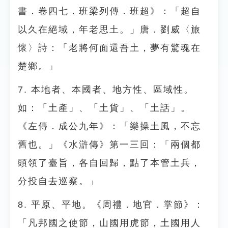
書．卷四七．班梁列傳．班超》：「超自
以久在絕域，年老思土。」唐．劉威〈旅
懷〉詩：「老將何面還吾土，夢有驚魂在
楚鄉。」
7. 本地者、本國者、地方性、區域性。
如：「土產」、「土貨」、「土話」。
《左傳．成公九年》：「樂操土風，不忘
舊也。」《水滸傳》第一三回：「兩個都
頭領了臺旨，各自回歸，點了本管土兵，
分投自去巡察。」
8. 平原、平地。《周禮．地官．掌節》：
「凡邦國之使節，山國用虎節，土國用人