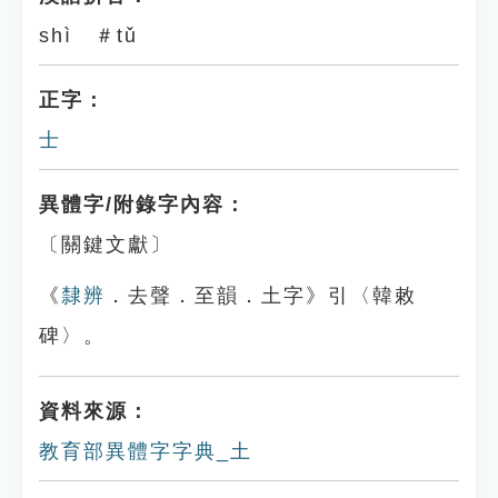
shì ＃tǔ
正字：
士
異體字/附錄字內容：
〔關鍵文獻〕
《
隸辨
．去聲．至韻．土字》引〈韓敕
碑〉。
資料來源：
教育部異體字字典_土