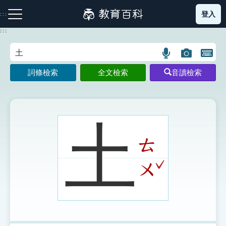
跳
登入
:::
到
主
:::
要
內
語
圖
開
容
注音索引圖示
筆畫索引圖示
部首索引表圖示
言
片
啟
詞條檢索
全文檢索
音讀檢索
搜
搜
鍵
尋
尋
盤
圖
圖
圖
示
示
示
土
ㄊ
網站導覽
ˇ
ㄨ
生字詞彙表
成語故事