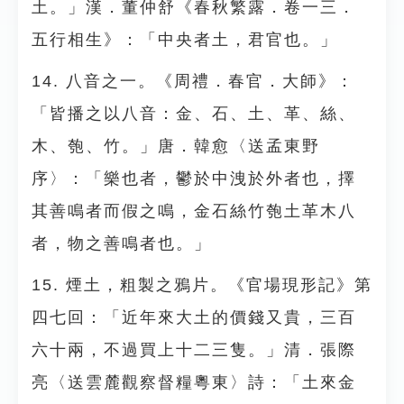
土。」漢．董仲舒《春秋繁露．卷一三．
五行相生》：「中央者土，君官也。」
14. 八音之一。《周禮．春官．大師》：
「皆播之以八音：金、石、土、革、絲、
木、匏、竹。」唐．韓愈〈送孟東野
序〉：「樂也者，鬱於中洩於外者也，擇
其善鳴者而假之鳴，金石絲竹匏土革木八
者，物之善鳴者也。」
15. 煙土，粗製之鴉片。《官場現形記》第
四七回：「近年來大土的價錢又貴，三百
六十兩，不過買上十二三隻。」清．張際
亮〈送雲麓觀察督糧粵東〉詩：「土來金