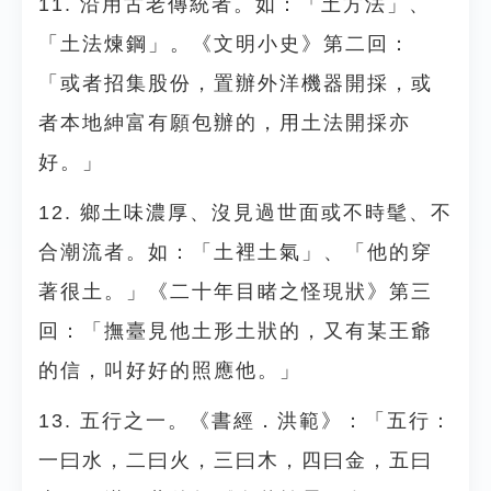
11. 沿用古老傳統者。如：「土方法」、
「土法煉鋼」。《文明小史》第二回：
「或者招集股份，置辦外洋機器開採，或
者本地紳富有願包辦的，用土法開採亦
好。」
12. 鄉土味濃厚、沒見過世面或不時髦、不
合潮流者。如：「土裡土氣」、「他的穿
著很土。」《二十年目睹之怪現狀》第三
回：「撫臺見他土形土狀的，又有某王爺
的信，叫好好的照應他。」
13. 五行之一。《書經．洪範》：「五行：
一曰水，二曰火，三曰木，四曰金，五曰