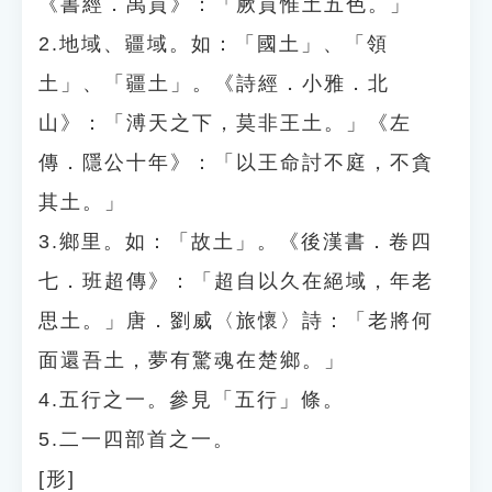
《書經．禹貢》：「厥貢惟土五色。」
2.地域、疆域。如：「國土」、「領
土」、「疆土」。《詩經．小雅．北
山》：「溥天之下，莫非王土。」《左
傳．隱公十年》：「以王命討不庭，不貪
其土。」
3.鄉里。如：「故土」。《後漢書．卷四
七．班超傳》：「超自以久在絕域，年老
思土。」唐．劉威〈旅懷〉詩：「老將何
面還吾土，夢有驚魂在楚鄉。」
4.五行之一。參見「五行」條。
5.二一四部首之一。
[形]