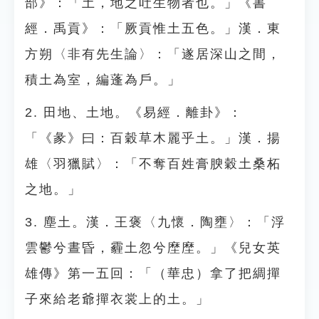
部》：「土，地之吐生物者也。」《書
經．禹貢》：「厥貢惟土五色。」漢．東
方朔〈非有先生論〉：「遂居深山之間，
積土為室，編蓬為戶。」
2. 田地、土地。《易經．離卦》：
「《彖》曰：百穀草木麗乎土。」漢．揚
雄〈羽獵賦〉：「不奪百姓膏腴穀土桑柘
之地。」
3. 塵土。漢．王褒〈九懷．陶壅〉：「浮
雲鬱兮晝昏，霾土忽兮塺塺。」《兒女英
雄傳》第一五回：「（華忠）拿了把綢撣
子來給老爺撣衣裳上的土。」