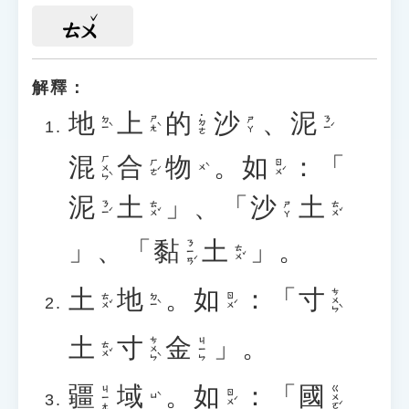
ㄊㄨ
解釋：
地
上
的
沙
、
泥
˙ㄉㄜ
ㄉㄧˋ
ㄕㄤˋ
ㄋㄧˊ
ㄕㄚ
混
合
物
。
如
：「
ㄏㄨㄣˋ
ㄏㄜˊ
ㄖㄨˊ
ㄨˋ
泥
土
」、「
沙
土
ㄋㄧˊ
ㄊㄨˇ
ㄊㄨˇ
ㄕㄚ
」、「
黏
土
」。
ㄋㄧㄢˊ
ㄊㄨˇ
土
地
。
如
：「
寸
ㄘㄨㄣˋ
ㄊㄨˇ
ㄉㄧˋ
ㄖㄨˊ
土
寸
金
」。
ㄘㄨㄣˋ
ㄐㄧㄣ
ㄊㄨˇ
疆
域
。
如
：「
國
ㄍㄨㄛˊ
ㄐㄧㄤ
ㄖㄨˊ
ㄩˋ