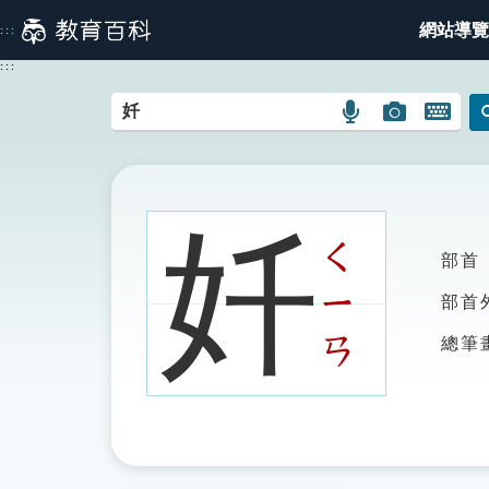
跳
網站導覽
:::
到
主
:::
要
內
語
圖
開
容
言
片
啟
搜
搜
鍵
尋
尋
盤
圖
圖
圖
奷
示
示
示
ㄑ
部首
ㄧ
部首
ㄢ
總筆