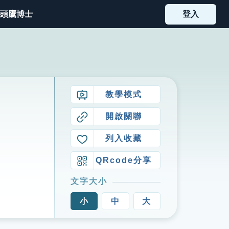
頭鷹博士
登入
教學模式
開啟關聯
列入收藏
QRcode分享
文字大小
小
中
大