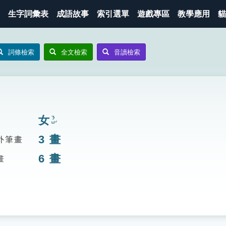
生字詞彙表
成語故事
索引選單
遊戲專區
教學應用
貓
詞條檢索
全文檢索
音讀檢索
女
ㄋㄩˇ
3
畫
外筆畫
6
畫
畫