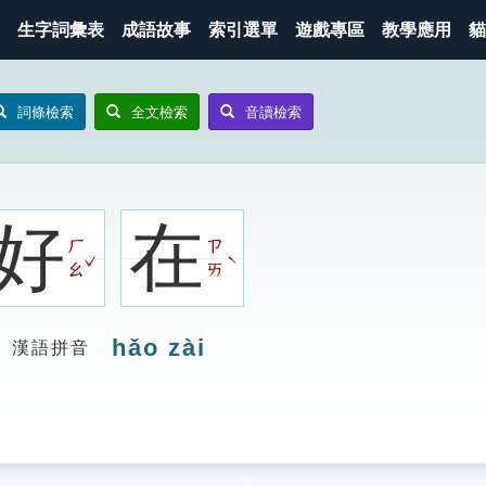
生字詞彙表
成語故事
索引選單
遊戲專區
教學應用
貓
詞條檢索
全文檢索
音讀檢索
好
在
ㄏ
ㄗ
ˇ
ˋ
ㄠ
ㄞ
hǎo zài
漢語拼音