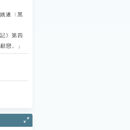
．姚遂〈黑
形記》第四
所顧戀。」