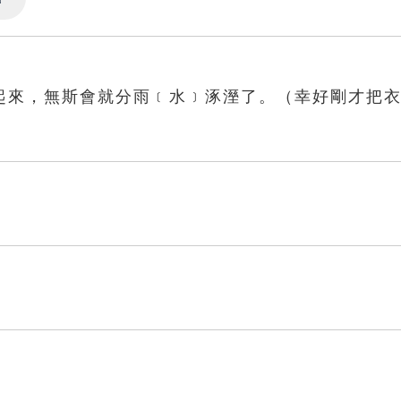
Settings
起來，無斯會就分雨﹝水﹞涿溼了。（幸好剛才把