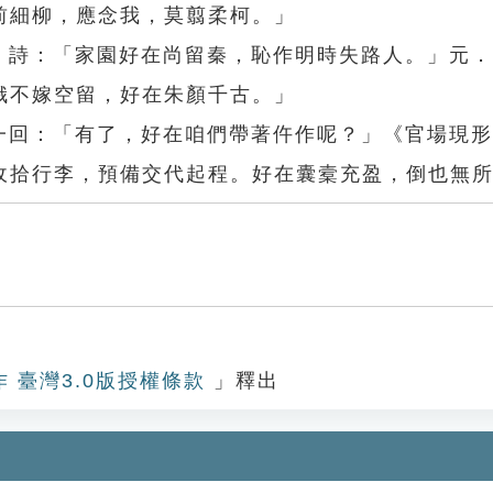
前細柳，應念我，莫翦柔柯。」
安〉詩：「家園好在尚留秦，恥作明時失路人。」元
娥不嫁空留，好在朱顏千古。」
一一回：「有了，好在咱們帶著仵作呢？」《官場現
收拾行李，預備交代起程。好在囊槖充盈，倒也無
作 臺灣3.0版授權條款
」釋出