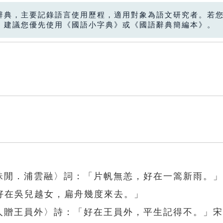
辭典，主要記錄語言使用歷程，適用對象為語文研究者。若
，建議您優先使用《國語小字典》或《國語辭典簡編本》。
蕊珠閒．浦雲融〉詞：「片帆無恙，好在一篙新雨。
好在吳兒越女，扁舟幾度來去。」
代人贈王員外〉詩：「好在王員外，平生記得不。」