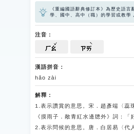
《重編國語辭典修訂本》為歷史語言
學、國中、高中（職）的學習或教學
注音：
ㄏㄠ
ㄗㄞ
漢語拼音：
hǎo zài
解釋：
1.表示讚賞的意思。宋．趙彥端〈
《摸雨子．敞青紅水邊牕外》詞：「
2.表示問候的意思。唐．白居易〈