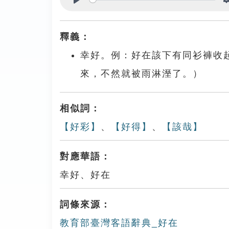
Play
釋義：
幸好。例：好在該下有同衫褲收
來，不然就被雨淋溼了。）
相似詞：
【好彩】
、
【好得】
、
【該哉】
對應華語：
幸好、好在
詞條來源：
教育部臺灣客語辭典_好在