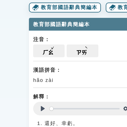
教育部國語辭典簡編本
教
教育部國語辭典簡編本
注音：
ㄏㄠ
ㄗㄞ
漢語拼音：
hǎo zài
解釋：
Play
還好、幸虧。