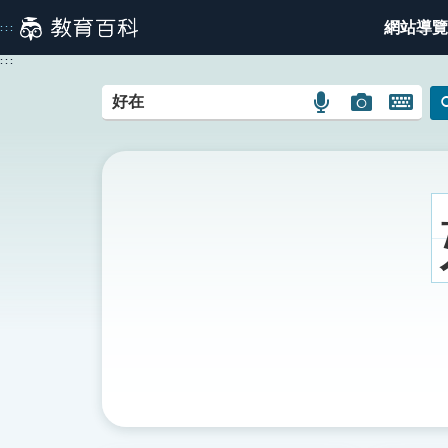
跳
網站導覽
:::
到
主
:::
要
內
語
圖
開
容
言
片
啟
搜
搜
鍵
尋
尋
盤
圖
圖
圖
示
示
示