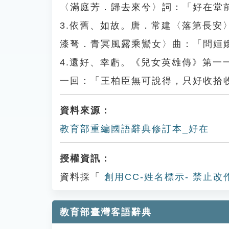
〈滿庭芳．歸去來兮〉詞：「好在堂
3.依舊、如故。唐．常建〈落第長
漆弩．青冥風露乘鸞女〉曲：「問姮
4.還好、幸虧。《兒女英雄傳》第
一回：「王柏臣無可說得，只好收拾
資料來源：
教育部重編國語辭典修訂本_好在
授權資訊：
資料採「
創用CC-姓名標示- 禁止改
教育部臺灣客語辭典