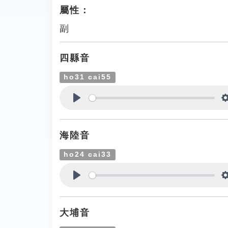
屬性：
副
四縣音
ho31 cai55
Play
海陸音
ho24 cai33
Play
大埔音