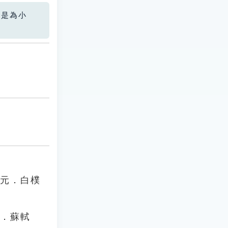
您是為小
」元．白樸
宋．蘇軾