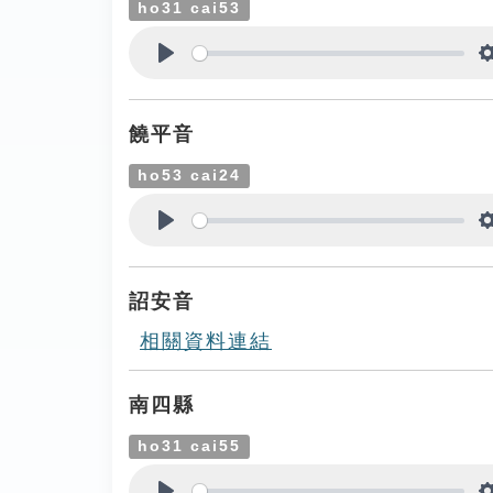
ho31 cai53
Play
饒平音
ho53 cai24
Play
詔安音
相關資料連結
南四縣
ho31 cai55