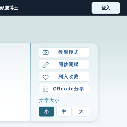
頭鷹博士
登入
教學模式
開啟關聯
列入收藏
QRcode分享
文字大小
小
中
大