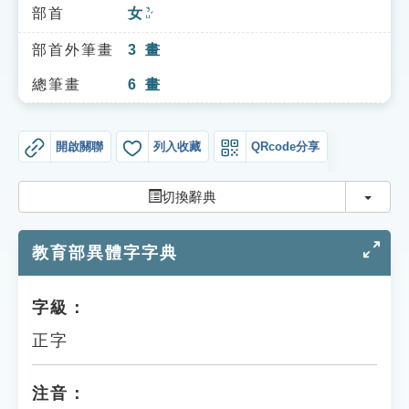
索引選單
部首
女
ㄋㄩˇ
知識索引
部首外筆畫
3
畫
單字索引
總筆畫
6
畫
生命大百科索引
開啟關聯
列入收藏
QRcode分享
遊戲專區
切換
切換辭典
教學應用
教育部異體字字典
貓頭鷹博士
字級：
正字
注音：