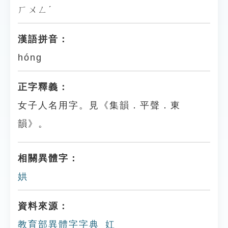
ㄏㄨㄥˊ
漢語拼音：
hóng
正字釋義：
女子人名用字。見《集韻．平聲．東
韻》。
相關異體字：
娂
資料來源：
教育部異體字字典_妅