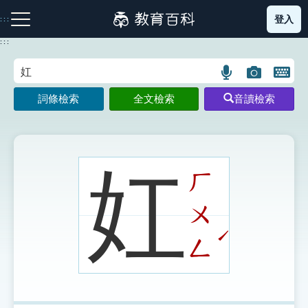
跳
登入
:::
到
主
:::
要
內
語
圖
開
容
注音索引圖示
筆畫索引圖示
部首索引表圖示
言
片
啟
詞條檢索
全文檢索
音讀檢索
搜
搜
鍵
尋
尋
盤
圖
圖
圖
示
示
示
妅
ㄏ
ㄨ
網站導覽
ˊ
ㄥ
生字詞彙表
成語故事