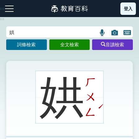
跳
登入
:::
到
主
:::
要
內
語
圖
開
容
注音索引圖示
筆畫索引圖示
部首索引表圖示
言
片
啟
詞條檢索
全文檢索
音讀檢索
搜
搜
鍵
尋
尋
盤
圖
圖
圖
示
示
示
娂
ㄏ
ㄨ
網站導覽
ˊ
ㄥ
生字詞彙表
成語故事