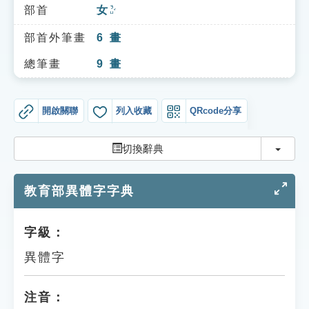
索引選單
部首
女
ㄋㄩˇ
知識索引
部首外筆畫
6
畫
單字索引
總筆畫
9
畫
生命大百科索引
開啟關聯
列入收藏
QRcode分享
遊戲專區
切換
切換辭典
教學應用
教育部異體字字典
貓頭鷹博士
字級：
異體字
注音：