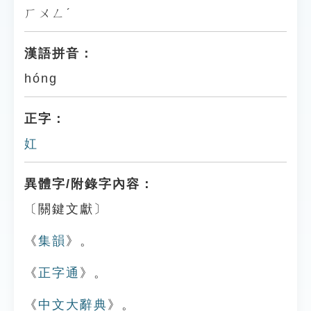
ㄏㄨㄥˊ
漢語拼音：
hóng
正字：
妅
異體字/附錄字內容：
〔關鍵文獻〕
《
集韻
》。
《
正字通
》。
《
中文大辭典
》。