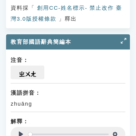
資料採「
創用CC-姓名標示- 禁止改作 臺
灣3.0版授權條款
」釋出
教育部國語辭典簡編本
注音：
ㄓㄨㄤ
漢語拼音：
zhuāng
解釋：