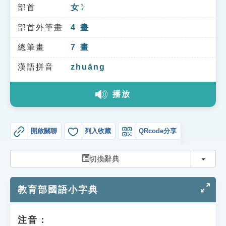
索引選單
部首
女
ㄋㄩˇ
知識索引
部首外筆畫
4
畫
單字索引
總筆畫
7
畫
生命大百科索引
漢語拼音
zhuāng
播放
遊戲專區
教學應用
開啟關聯
列入收藏
QRcode分享
貓頭鷹博士
切換
切換辭典
教育部國語小字典
注音：