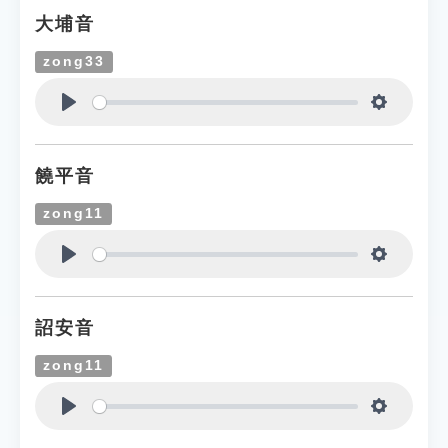
大埔音
zong33
Play
Settings
饒平音
zong11
Play
Settings
詔安音
zong11
Play
Settings