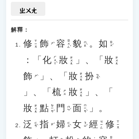
ㄓㄨㄤ
解釋：
修
飾
容
貌
。
如
ㄖㄨㄥˊ
ㄒㄧㄡ
ㄇㄠˋ
ㄖㄨˊ
ㄕˋ
：「
化
妝
」、「
妝
ㄏㄨㄚˋ
ㄓㄨㄤ
ㄓㄨㄤ
飾
」、「
妝
扮
ㄓㄨㄤ
ㄅㄢˋ
ㄕˋ
」、「
梳
妝
」、「
ㄓㄨㄤ
ㄕㄨ
妝
點
門
面
」。
ㄉㄧㄢˇ
ㄇㄧㄢˋ
ㄓㄨㄤ
ㄇㄣˊ
泛
指
婦
女
經
修
ㄐㄧㄥ
ㄒㄧㄡ
ㄈㄢˋ
ㄈㄨˋ
ㄋㄩˇ
ㄓˇ