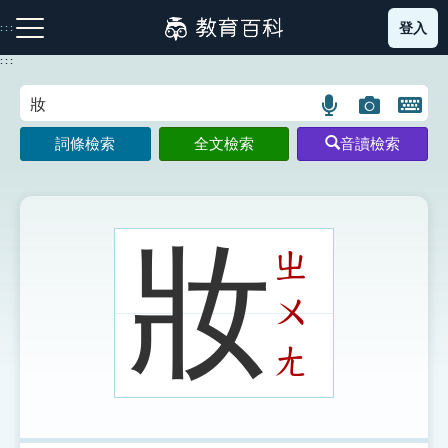
跳
登入
:::
到
主
:::
要
內
語
圖
開
容
注音索引圖示
筆畫索引圖示
部首索引表圖示
言
片
啟
詞條檢索
全文檢索
音讀檢索
搜
搜
鍵
尋
尋
盤
圖
圖
圖
示
示
示
妝
ㄓ
ㄨ
網站導覽
ㄤ
生字詞彙表
成語故事