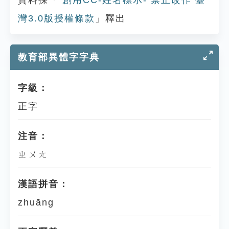
資料採「
創用CC-姓名標示- 禁止改作 臺
灣3.0版授權條款
」釋出
教育部異體字字典
字級：
正字
注音：
ㄓㄨㄤ
漢語拼音：
zhuāng