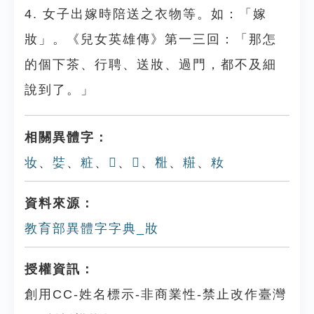
4. 女子出嫁時陪送之衣物等。如：「嫁
妝」。《兒女英雄傳》第一三回：「那怎
的個下茶、行聘、送妝、過門，都不及細
說到了。」
相關異體字：
妆
、
娤
、
粧
、
𡞓
、
𤖩
、
䊋
、
糚
、
籹
資料來源：
教育部異體字字典_妝
授權資訊：
創用CC-姓名標示-非商業性-禁止改作臺灣