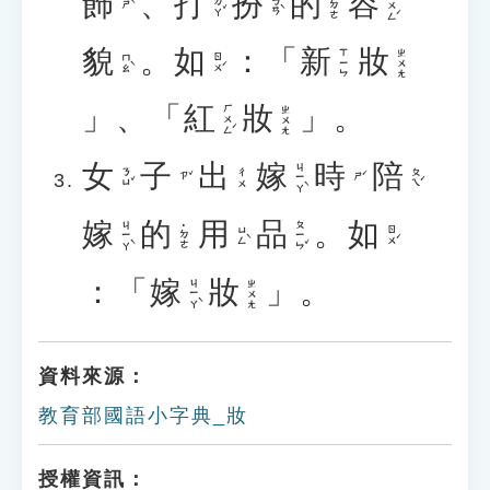
飾
、
打
扮
的
容
ㄖㄨㄥˊ
˙ㄉㄜ
ㄉㄚˇ
ㄅㄢˋ
ㄕˋ
貌
。
如
：「
新
妝
ㄒㄧㄣ
ㄓㄨㄤ
ㄇㄠˋ
ㄖㄨˊ
」、「
紅
妝
」。
ㄏㄨㄥˊ
ㄓㄨㄤ
女
子
出
嫁
時
陪
ㄐㄧㄚˋ
ㄋㄩˇ
ㄆㄟˊ
ㄔㄨ
ㄗˇ
ㄕˊ
嫁
的
用
品
。
如
ㄐㄧㄚˋ
ㄆㄧㄣˇ
˙ㄉㄜ
ㄩㄥˋ
ㄖㄨˊ
：「
嫁
妝
」。
ㄐㄧㄚˋ
ㄓㄨㄤ
資料來源：
教育部國語小字典_妝
授權資訊：