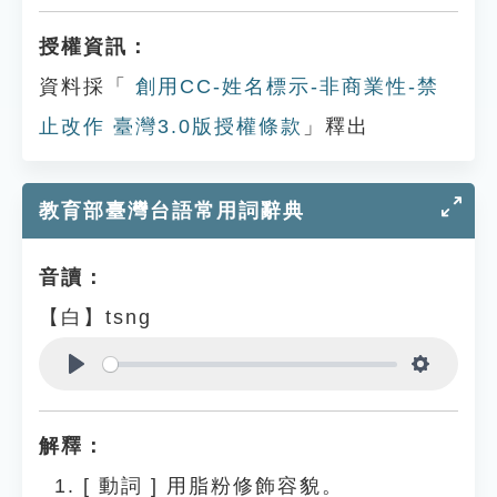
授權資訊：
資料採「
創用CC-姓名標示-非商業性-禁
止改作 臺灣3.0版授權條款
」釋出
教育部臺灣台語常用詞辭典
音讀：
【白】tsng
Play
Settings
解釋：
[
動詞
]
用脂粉修飾容貌。