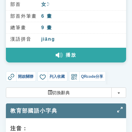
索引選單
部首
女
ㄋㄩˇ
知識索引
部首外筆畫
6
畫
單字索引
總筆畫
9
畫
生命大百科索引
漢語拼音
jiāng
播放
遊戲專區
教學應用
開啟關聯
列入收藏
QRcode分享
貓頭鷹博士
切換
切換辭典
教育部國語小字典
注音：