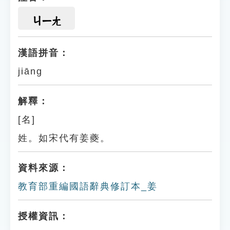
ㄐㄧㄤ
漢語拼音：
jiāng
解釋：
[名]
姓。如宋代有姜夔。
資料來源：
教育部重編國語辭典修訂本_姜
授權資訊：