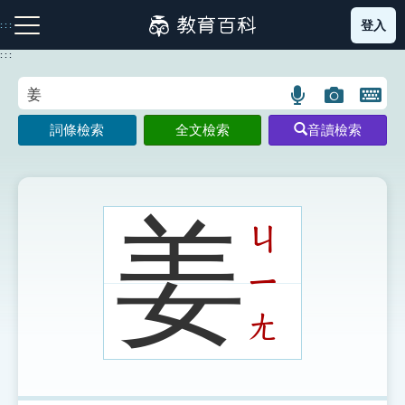
跳
登入
:::
到
主
:::
要
內
語
圖
開
容
注音索引圖示
筆畫索引圖示
部首索引表圖示
言
片
啟
詞條檢索
全文檢索
音讀檢索
搜
搜
鍵
尋
尋
盤
圖
圖
圖
示
示
示
姜
ㄐ
ㄧ
網站導覽
ㄤ
生字詞彙表
成語故事