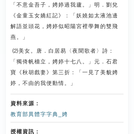
「不意金吾子，娉婷過我廬。」明．劉兌
《金童玉女嬌紅記》：「妖嬈如太液池邊
解語並頭花，娉婷似昭陽宮裡學舞的雙飛
燕。」
⑵美女。唐．白居易〈夜聞歌者〉詩：
「獨倚帆檣立，娉婷十七八。」元．石君
寶《秋胡戲妻》第三折：「一見了美貌娉
婷，不由的我便動情。」
資料來源：
教育部異體字字典_娉
授權資訊：