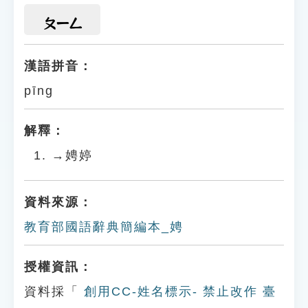
ㄆㄧㄥ
漢語拼音：
pīng
解釋：
→娉婷
資料來源：
教育部國語辭典簡編本_娉
授權資訊：
資料採「
創用CC-姓名標示- 禁止改作 臺