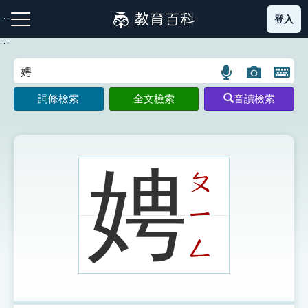
跳
登入
:::
到
主
:::
要
內
語
圖
開
容
注音索引圖示
筆畫索引圖示
部首索引表圖示
言
片
啟
詞條檢索
全文檢索
音讀檢索
搜
搜
鍵
尋
尋
盤
圖
圖
圖
示
示
示
娉
ㄆ
ㄧ
網站導覽
ㄥ
生字詞彙表
成語故事