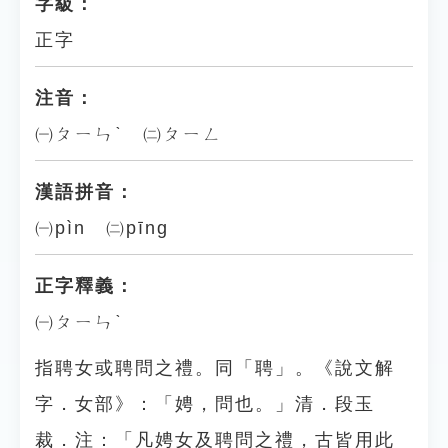
字級：
正字
注音：
㈠ㄆㄧㄣˋ ㈡ㄆㄧㄥ
漢語拼音：
㈠pìn ㈡pīng
正字釋義：
㈠ㄆㄧㄣˋ
指聘女或聘問之禮。同「聘」。《說文解
字．女部》：「娉，問也。」清．段玉
裁．注：「凡娉女及聘問之禮，古皆用此