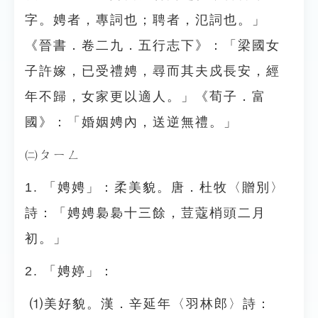
字。娉者，專詞也；聘者，氾詞也。」
《晉書．卷二九．五行志下》：「梁國女
子許嫁，已受禮娉，尋而其夫戍長安，經
年不歸，女家更以適人。」《荀子．富
國》：「婚姻娉內，送逆無禮。」
㈡ㄆㄧㄥ
1. 「娉娉」：柔美貌。唐．杜牧〈贈別〉
詩：「娉娉裊裊十三餘，荳蔻梢頭二月
初。」
2. 「娉婷」：
⑴美好貌。漢．辛延年〈羽林郎〉詩：