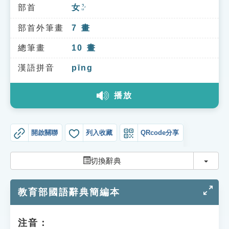
索引選單
部首
女
ㄋㄩˇ
知識索引
部首外筆畫
7
畫
單字索引
總筆畫
10
畫
生命大百科索引
漢語拼音
pīng
播放
遊戲專區
教學應用
開啟關聯
列入收藏
QRcode分享
貓頭鷹博士
切換
切換辭典
教育部國語辭典簡編本
注音：