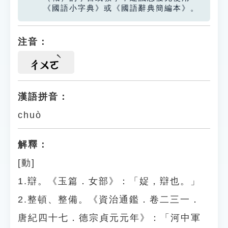
《國語小字典》或《國語辭典簡編本》。
注音：
ㄔㄨㄛ
漢語拼音：
chuò
解釋：
[動]
1.辯。《玉篇．女部》：「娖，辯也。」
2.整頓、整備。《資治通鑑．卷二三一．
唐紀四十七．德宗貞元元年》：「河中軍