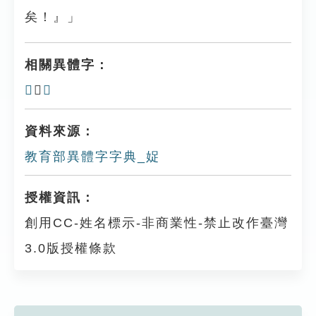
矣！』」
相關異體字：
𡣒
、
𨃢
資料來源：
教育部異體字字典_娖
授權資訊：
創用CC-姓名標示-非商業性-禁止改作臺灣
3.0版授權條款