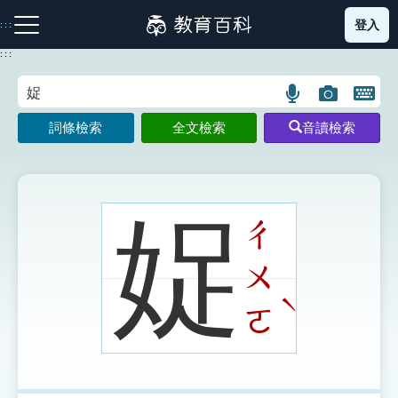
跳
登入
:::
到
主
:::
要
內
語
圖
開
容
注音索引圖示
筆畫索引圖示
部首索引表圖示
言
片
啟
詞條檢索
全文檢索
音讀檢索
搜
搜
鍵
尋
尋
盤
圖
圖
圖
示
示
示
娖
ㄔ
ㄨ
網站導覽
ˋ
ㄛ
生字詞彙表
成語故事