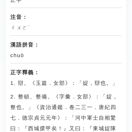
正字
注音：
ㄔㄨㄛˋ
漢語拼音：
chuò
正字釋義：
1. 辯。《玉篇．女部》：「娖，辯也。」
2. 整頓、整備。《字彙．女部》：「娖，
整也。」《資治通鑑．卷二三一．唐紀四
七．德宗貞元元年》：「河中軍士自相驚
曰：『西城擐甲矣！』又曰：『東城娖隊