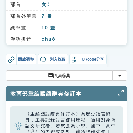
索引選單
部首
女
ㄋㄩˇ
知識索引
部首外筆畫
7
畫
單字索引
總筆畫
10
畫
生命大百科索引
漢語拼音
chuò
遊戲專區
開啟關聯
列入收藏
QRcode分享
教學應用
切換
切換辭典
貓頭鷹博士
教育部重編國語辭典修訂本
《重編國語辭典修訂本》為歷史語言辭
典，主要記錄語言使用歷程，適用對象為
語文研究者。若您是為小學、國中、高中
（職）的學習或教學，建議您優先使用