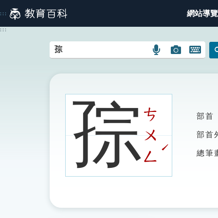
跳
網站導覽
:::
到
主
:::
要
內
語
圖
開
容
言
片
啟
搜
搜
鍵
尋
尋
盤
圖
圖
圖
孮
示
示
示
ㄘ
部首
ㄨ
部首
ˊ
ㄥ
總筆