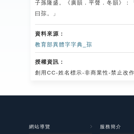
子孫隆盛。《廣韻．平聲．冬韻》：
曰孮。」
資料來源：
教育部異體字字典_孮
授權資訊：
創用CC-姓名標示-非商業性-禁止改作
網站導覽
服務簡介