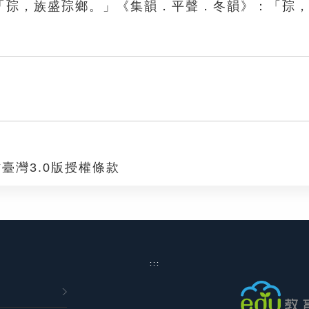
「孮，族盛孮鄉。」《集韻．平聲．冬韻》：「孮
臺灣3.0版授權條款
:::