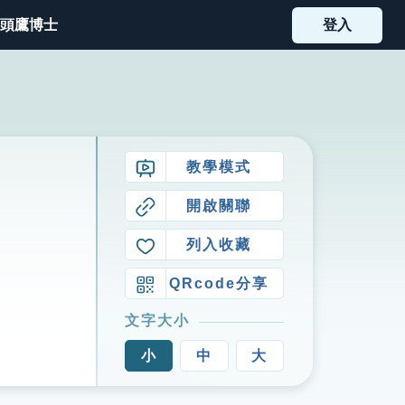
頭鷹博士
登入
教學模式
開啟關聯
列入收藏
QRcode分享
文字大小
小
中
大