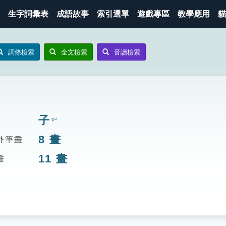
生字詞彙表
成語故事
索引選單
遊戲專區
教學應用
貓
詞條檢索
全文檢索
音讀檢索
子
ㄗˇ
8
畫
外筆畫
11
畫
畫