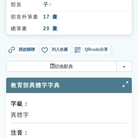
索引選單
部首
子
ㄗˇ
知識索引
部首外筆畫
17
畫
單字索引
總筆畫
20
畫
生命大百科索引
開啟關聯
列入收藏
QRcode分享
遊戲專區
切換
切換辭典
教學應用
教育部異體字字典
貓頭鷹博士
字級：
異體字
注音：