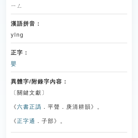
ㄧㄥ
漢語拼音：
yīng
正字：
嬰
異體字/附錄字內容：
〔關鍵文獻〕
《
六書正譌
．平聲．庚清耕韻》。
《
正字通
．子部》。