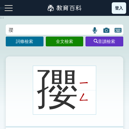
跳
登入
:::
到
主
:::
要
內
語
圖
開
容
注音索引圖示
筆畫索引圖示
部首索引表圖示
言
片
啟
詞條檢索
全文檢索
音讀檢索
搜
搜
鍵
尋
尋
盤
圖
圖
圖
示
示
示
孾
ㄧ
網站導覽
ㄥ
生字詞彙表
成語故事