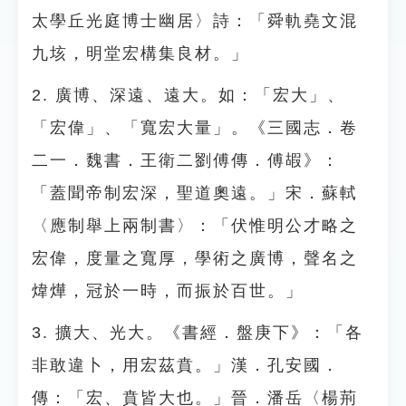
太學丘光庭博士幽居〉詩：「舜軌堯文混
九垓，明堂宏構集良材。」
2. 廣博、深遠、遠大。如：「宏大」、
「宏偉」、「寬宏大量」。《三國志．卷
二一．魏書．王衛二劉傅傳．傅嘏》：
「蓋聞帝制宏深，聖道奧遠。」宋．蘇軾
〈應制舉上兩制書〉：「伏惟明公才略之
宏偉，度量之寬厚，學術之廣博，聲名之
煒燁，冠於一時，而振於百世。」
3. 擴大、光大。《書經．盤庚下》：「各
非敢違卜，用宏茲賁。」漢．孔安國．
傳：「宏、賁皆大也。」晉．潘岳〈楊荊