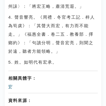
州誄〉：「將宏王略，肅清荒遐。」
4. 聲音響亮。《周禮．冬官考工記．梓人
為筍虡》：「其聲大而宏，有力而不能
走。」《福惠全書．卷二五．教養部．擇
鄉約》：「句讀分明，聲音宏亮，則聞之
於遠，聽者方能領略。」
5. 姓。如明代有宏承。
相關異體字：
䆖
資料來源：