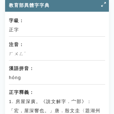
教育部異體字字典
字級：
正字
注音：
ㄏㄨㄥˊ
漢語拼音：
hóng
正字釋義：
1. 房屋深廣。《說文解字．宀部》：
「宏，屋深響也。」唐．殷文圭〈題湖州