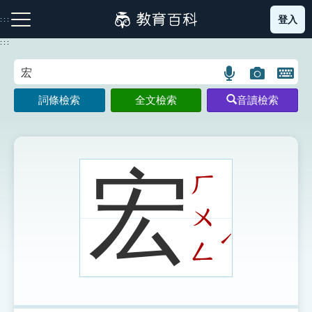
跳
登入
:::
到
主
:::
要
內
語
圖
開
容
注音索引圖示
筆畫索引圖示
部首索引表圖示
言
片
啟
詞條檢索
全文檢索
音讀檢索
搜
搜
鍵
尋
尋
盤
圖
圖
圖
示
示
示
宏
ㄏ
ㄨ
網站導覽
ˊ
ㄥ
生字詞彙表
成語故事