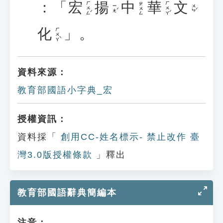
：「
宏
揚
中
華
文
ㄏㄨㄥˊ
ㄏㄨㄚˊ
ㄓㄨㄥ
ㄧㄤˊ
ㄨㄣˊ
化
」。
ㄏㄨㄚˋ
資料來源：
教育部國語小字典_宏
授權資訊：
資料採「
創用CC-姓名標示- 禁止改作 臺
灣3.0版授權條款
」釋出
教育部國語辭典簡編本
注音：