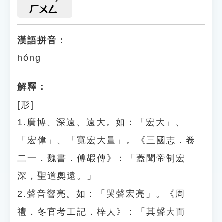
ㄏㄨㄥ
漢語拼音：
hóng
解釋：
[形]
1.廣博、深遠、遠大。如：「宏大」、
「宏偉」、「寬宏大量」。《三國志．卷
二一．魏書．傅嘏傳》：「蓋聞帝制宏
深，聖道奧遠。」
2.聲音響亮。如：「哭聲宏亮」。《周
禮．冬官考工記．梓人》：「其聲大而