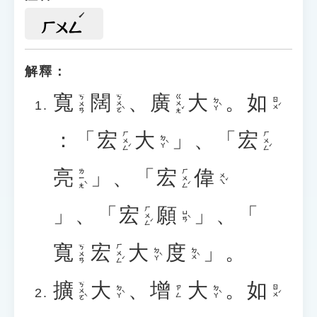
ㄏㄨㄥ
解釋：
寬
闊
、
廣
大
。
如
ㄎㄨㄛˋ
ㄍㄨㄤˇ
ㄎㄨㄢ
ㄉㄚˋ
ㄖㄨˊ
：「
宏
大
」、「
宏
ㄏㄨㄥˊ
ㄏㄨㄥˊ
ㄉㄚˋ
亮
」、「
宏
偉
ㄌㄧㄤˋ
ㄏㄨㄥˊ
ㄨㄟˇ
」、「
宏
願
」、「
ㄏㄨㄥˊ
ㄩㄢˋ
寬
宏
大
度
」。
ㄏㄨㄥˊ
ㄎㄨㄢ
ㄉㄚˋ
ㄉㄨˋ
擴
大
、
增
大
。
如
ㄎㄨㄛˋ
ㄉㄚˋ
ㄉㄚˋ
ㄖㄨˊ
ㄗㄥ