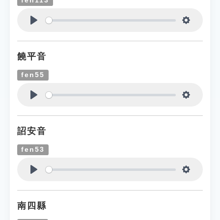
fen113
Play
Settings
饒平音
fen55
Play
Settings
詔安音
fen53
Play
Settings
南四縣