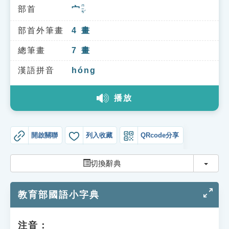
索引選單
ㄇㄧㄢˊ
部首
宀
知識索引
部首外筆畫
4
畫
單字索引
總筆畫
7
畫
生命大百科索引
漢語拼音
hóng
遊戲專區
播放
教學應用
開啟關聯
列入收藏
QRcode分享
貓頭鷹博士
切換
切換辭典
教育部國語小字典
注音：