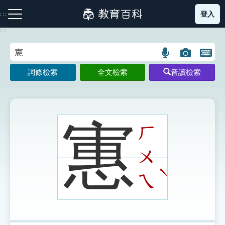
跳
登入
:::
到
主
:::
要
內
語
圖
開
容
注音索引圖示
筆畫索引圖示
部首索引表圖示
言
片
啟
詞條檢索
全文檢索
音讀檢索
搜
搜
鍵
尋
尋
盤
圖
圖
圖
示
示
示
寭
ㄏ
ㄨ
網站導覽
ˋ
ㄟ
生字詞彙表
成語故事