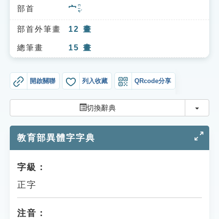
索引選單
ㄇㄧㄢˊ
部首
宀
知識索引
部首外筆畫
12
畫
單字索引
總筆畫
15
畫
生命大百科索引
開啟關聯
列入收藏
QRcode分享
遊戲專區
切換
切換辭典
教學應用
教育部異體字字典
貓頭鷹博士
字級：
正字
注音：