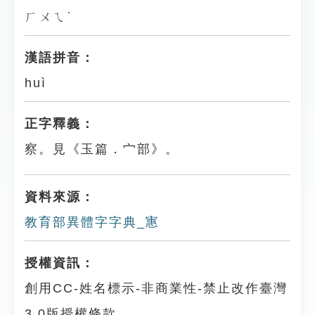
ㄏㄨㄟˋ
漢語拼音：
huì
正字釋義：
察。見《玉篇．宀部》。
資料來源：
教育部異體字字典_寭
授權資訊：
創用CC-姓名標示-非商業性-禁止改作臺灣
3.0版授權條款