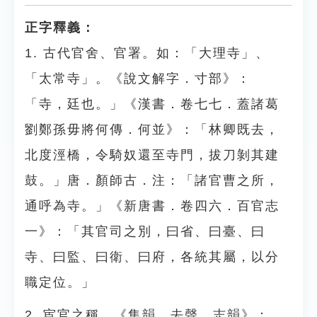
正字釋義：
1. 古代官舍、官署。如：「大理寺」、
「太常寺」。《說文解字．寸部》：
「寺，廷也。」《漢書．卷七七．蓋諸葛
劉鄭孫毋將何傳．何並》：「林卿既去，
北度涇橋，令騎奴還至寺門，拔刀剝其建
鼓。」唐．顏師古．注：「諸官曹之所，
通呼為寺。」《新唐書．卷四六．百官志
一》：「其官司之別，曰省、曰臺、曰
寺、曰監、曰衛、曰府，各統其屬，以分
職定位。」
2. 宦官之稱。《集韻．去聲．志韻》：