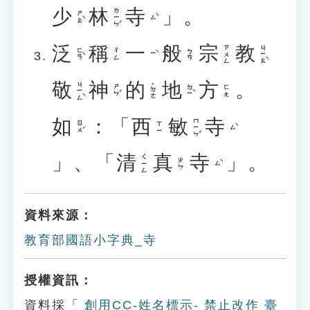
少
林
寺
」。
ㄌㄧㄣˊ
ㄕㄠˋ
ㄙˋ
泛
稱
一
般
宗
教
ㄐㄧㄠˋ
ㄗㄨㄥ
ㄈㄢˋ
ㄔㄥ
ㄅㄢ
ㄧˋ
敬
神
的
地
方
。
ㄐㄧㄥˋ
˙ㄉㄜ
ㄕㄣˊ
ㄉㄧˋ
ㄈㄤ
如
：「
西
敏
寺
ㄇㄧㄣˇ
ㄖㄨˊ
ㄒㄧ
ㄙˋ
」、「
清
真
寺
」。
ㄑㄧㄥ
ㄓㄣ
ㄙˋ
資料來源：
教育部國語小字典_寺
授權資訊：
資料採「
創用CC-姓名標示- 禁止改作 臺