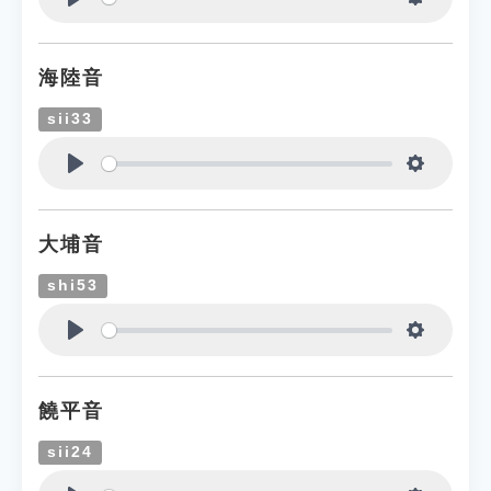
Play
Settings
海陸音
sii33
Play
Settings
大埔音
shi53
Play
Settings
饒平音
sii24