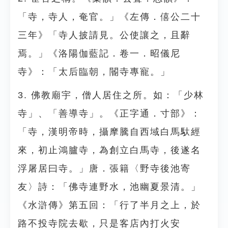
「寺，寺人，奄官。」《左傳．僖公二十
三年》「寺人披請見。公使讓之，且辭
焉。」《洛陽伽藍記．卷一．昭儀尼
寺》：「太后臨朝，閽寺專寵。」
3. 佛教廟宇，僧人居住之所。如：「少林
寺」、「善導寺」。《正字通．寸部》：
「寺，漢明帝時，攝摩騰自西域白馬馱經
來，初止鴻臚寺，為創立白馬寺，後遂名
浮屠居曰寺。」唐．張籍〈野寺後池寄
友〉詩：「佛寺連野水，池幽夏景清。」
《水滸傳》第五回：「行了半月之上，於
路不投寺院去歇，只是客店內打火安