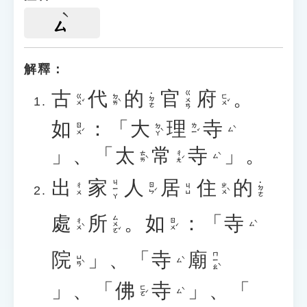
ㄙ
解釋：
古
代
的
官
府
。
ㄍㄨㄢ
˙ㄉㄜ
ㄍㄨˇ
ㄉㄞˋ
ㄈㄨˇ
如
：「
大
理
寺
ㄖㄨˊ
ㄉㄚˋ
ㄌㄧˇ
ㄙˋ
」、「
太
常
寺
」。
ㄊㄞˋ
ㄔㄤˊ
ㄙˋ
出
家
人
居
住
的
ㄐㄧㄚ
˙ㄉㄜ
ㄖㄣˊ
ㄓㄨˋ
ㄔㄨ
ㄐㄩ
處
所
。
如
：「
寺
ㄙㄨㄛˇ
ㄔㄨˋ
ㄖㄨˊ
ㄙˋ
院
」、「
寺
廟
ㄇㄧㄠˋ
ㄩㄢˋ
ㄙˋ
」、「
佛
寺
」、「
ㄈㄛˊ
ㄙˋ