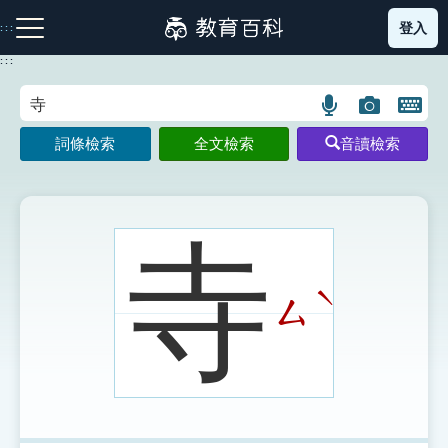
跳
登入
:::
到
主
:::
要
內
語
圖
開
容
注音索引圖示
筆畫索引圖示
部首索引表圖示
言
片
啟
詞條檢索
全文檢索
音讀檢索
搜
搜
鍵
尋
尋
盤
圖
圖
圖
示
示
示
寺
ˋ
ㄙ
網站導覽
生字詞彙表
成語故事