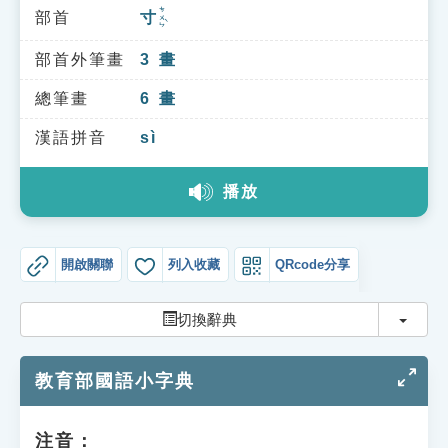
索引選單
ㄘㄨㄣˋ
部首
寸
知識索引
部首外筆畫
3
畫
單字索引
總筆畫
6
畫
生命大百科索引
漢語拼音
sì
遊戲專區
播放
教學應用
開啟關聯
列入收藏
QRcode分享
貓頭鷹博士
切換
切換辭典
教育部國語小字典
注音：