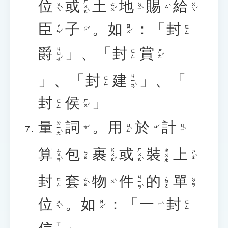
位
或
土
地
賜
給
ㄏㄨㄛˋ
ㄨㄟˋ
ㄊㄨˇ
ㄉㄧˋ
ㄍㄟˇ
ㄙˋ
臣
子
。
如
：「
封
ㄔㄣˊ
ㄖㄨˊ
ㄈㄥ
ㄗˇ
爵
」、「
封
賞
ㄐㄩㄝˊ
ㄕㄤˇ
ㄈㄥ
」、「
封
建
」、「
ㄐㄧㄢˋ
ㄈㄥ
封
侯
」
ㄏㄡˊ
ㄈㄥ
量
詞
。
用
於
計
ㄌㄧㄤˋ
ㄩㄥˋ
ㄐㄧˋ
ㄘˊ
ㄩˊ
算
包
裹
或
裝
上
ㄙㄨㄢˋ
ㄍㄨㄛˇ
ㄏㄨㄛˋ
ㄓㄨㄤ
ㄕㄤˋ
ㄅㄠ
封
套
物
件
的
單
ㄐㄧㄢˋ
˙ㄉㄜ
ㄊㄠˋ
ㄈㄥ
ㄉㄢ
ㄨˋ
位
。
如
：「
一
封
ㄨㄟˋ
ㄖㄨˊ
ㄈㄥ
ㄧˋ