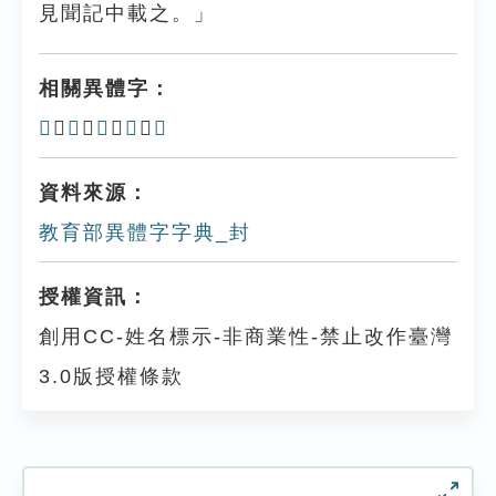
見聞記中載之。」
相關異體字：
𡉚
、
𡉘
、
𡊋
、
𡊽
、
㞷
資料來源：
教育部異體字字典_封
授權資訊：
創用CC-姓名標示-非商業性-禁止改作臺灣
3.0版授權條款