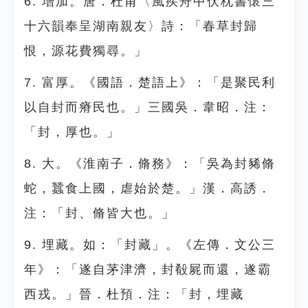
6. 增加。唐．杜甫〈風疾舟中伏枕書懷三
十六韻奉呈湖南親友〉詩：「春草封歸
恨，源花費獨尋。」
7. 富厚。《國語．楚語上》：「是聚民利
以自封而瘠民也。」三國吳．韋昭．注：
「封，厚也。」
8. 大。《淮南子．脩務》：「吳為封豨脩
蛇，蠶食上國，虐始於楚。」漢．高誘．
注：「封、脩皆大也。」
9. 埋藏。如：「封藏」。《左傳．文公三
年》：「遂自茅津濟，封殽屍而還，遂霸
西戎。」晉．杜預．注：「封，埋藏