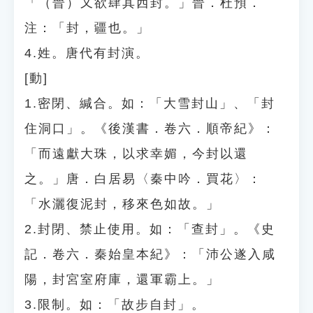
「（晉）又欲肆其西封。」晉．杜預．
注：「封，疆也。」
4.姓。唐代有封演。
[動]
1.密閉、緘合。如：「大雪封山」、「封
住洞口」。《後漢書．卷六．順帝紀》：
「而遠獻大珠，以求幸媚，今封以還
之。」唐．白居易〈秦中吟．買花〉：
「水灑復泥封，移來色如故。」
2.封閉、禁止使用。如：「查封」。《史
記．卷六．秦始皇本紀》：「沛公遂入咸
陽，封宮室府庫，還軍霸上。」
3.限制。如：「故步自封」。