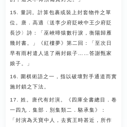
15. 量詞。計算包裹或裝上封套物件之單
位。唐．高適〈送李少府貶峽中王少府貶
長沙〉詩：「巫峽啼猿數行淚，衡陽歸雁
幾封書。」《紅樓夢》第二回：「至次日
早有雨村遣人送了兩封銀子……答謝甄家
娘子。」
16. 圍棋術語之一，指以破壞對手通道而實
施封鎖之下法。
17. 姓。唐代有封演。《四庫全書總目．卷
一四九．集部．別集類二．駱承集》：
「封演為天寶中人，去賓王時甚近，所作