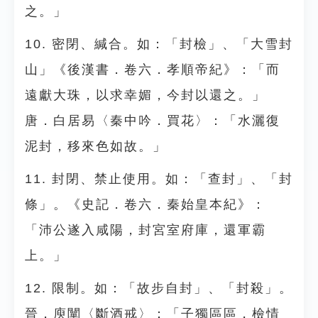
之。」
10. 密閉、緘合。如：「封檢」、「大雪封
山」《後漢書．卷六．孝順帝紀》：「而
遠獻大珠，以求幸媚，今封以還之。」
唐．白居易〈秦中吟．買花〉：「水灑復
泥封，移來色如故。」
11. 封閉、禁止使用。如：「查封」、「封
條」。《史記．卷六．秦始皇本紀》：
「沛公遂入咸陽，封宮室府庫，還軍霸
上。」
12. 限制。如：「故步自封」、「封殺」。
晉．庾闡〈斷酒戒〉：「子獨區區，檢情