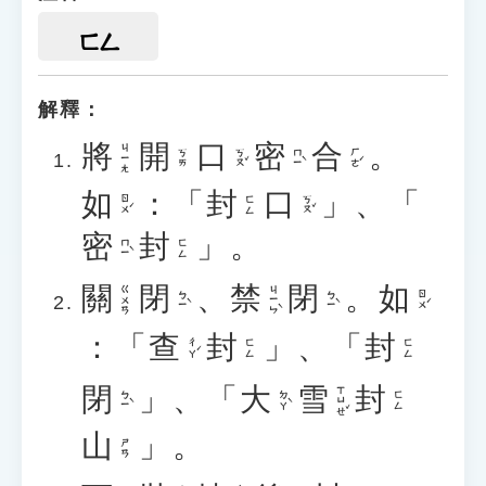
ㄈㄥ
解釋：
將
開
口
密
合
。
ㄐㄧㄤ
ㄎㄡˇ
ㄇㄧˋ
ㄏㄜˊ
ㄎㄞ
如
：「
封
口
」、「
ㄖㄨˊ
ㄎㄡˇ
ㄈㄥ
密
封
」。
ㄇㄧˋ
ㄈㄥ
關
閉
、
禁
閉
。
如
ㄐㄧㄣˋ
ㄍㄨㄢ
ㄅㄧˋ
ㄅㄧˋ
ㄖㄨˊ
：「
查
封
」、「
封
ㄔㄚˊ
ㄈㄥ
ㄈㄥ
閉
」、「
大
雪
封
ㄒㄩㄝˇ
ㄅㄧˋ
ㄉㄚˋ
ㄈㄥ
山
」。
ㄕㄢ