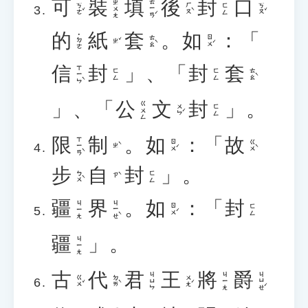
可
裝
填
後
封
口
ㄊㄧㄢˊ
ㄓㄨㄤ
ㄎㄜˇ
ㄏㄡˋ
ㄎㄡˇ
ㄈㄥ
的
紙
套
。
如
：「
˙ㄉㄜ
ㄊㄠˋ
ㄖㄨˊ
ㄓˇ
信
封
」、「
封
套
ㄒㄧㄣˋ
ㄊㄠˋ
ㄈㄥ
ㄈㄥ
」、「
公
文
封
」。
ㄍㄨㄥ
ㄨㄣˊ
ㄈㄥ
限
制
。
如
：「
故
ㄒㄧㄢˋ
ㄖㄨˊ
ㄍㄨˋ
ㄓˋ
步
自
封
」。
ㄅㄨˋ
ㄈㄥ
ㄗˋ
疆
界
。
如
：「
封
ㄐㄧㄝˋ
ㄐㄧㄤ
ㄖㄨˊ
ㄈㄥ
疆
」。
ㄐㄧㄤ
古
代
君
王
將
爵
ㄐㄩㄝˊ
ㄐㄩㄣ
ㄐㄧㄤ
ㄍㄨˇ
ㄉㄞˋ
ㄨㄤˊ