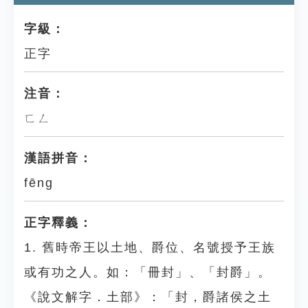
字級：
正字
注音：
ㄈㄥ
漢語拼音：
fēng
正字釋義：
1. 舊時帝王以土地、爵位、名號授予王族
或有功之人。如：「冊封」、「封爵」。
《說文解字．土部》：「封，爵諸侯之土