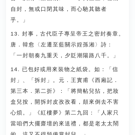
自封，無或口閉其味，而心馳其聽者
乎。」
13. 封事，古代臣子專呈帝王之密封奏章。
唐．韓愈〈左遷至藍關示姪孫湘〉詩：
「一封朝奏九重天，夕貶潮陽路八千。」
14. 已包好或用來裝物之紙袋。如：「信
封」、「拆封」。元．王實甫《西廂記．
第三本．第二折》：「將簡帖兒拈，把妝
盒兒按，開拆封皮孜孜看，顛來倒去不害
心煩。」《紅樓夢》第二九回：「人家只
當咱們大擺齋壇的來送禮，都是老太太鬧
的，這又不得預備賞封兒。」