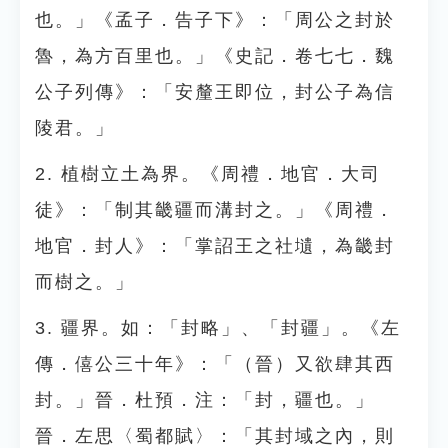
也。」《孟子．告子下》：「周公之封於
魯，為方百里也。」《史記．卷七七．魏
公子列傳》：「安釐王即位，封公子為信
陵君。」
2. 植樹立土為界。《周禮．地官．大司
徒》：「制其畿疆而溝封之。」《周禮．
地官．封人》：「掌詔王之社壝，為畿封
而樹之。」
3. 疆界。如：「封略」、「封疆」。《左
傳．僖公三十年》：「（晉）又欲肆其西
封。」晉．杜預．注：「封，疆也。」
晉．左思〈蜀都賦〉：「其封域之內，則