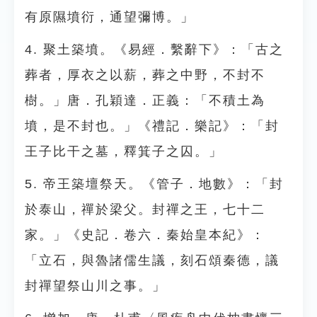
有原隰墳衍，通望彌博。」
4. 聚土築墳。《易經．繫辭下》：「古之
葬者，厚衣之以薪，葬之中野，不封不
樹。」唐．孔穎達．正義：「不積土為
墳，是不封也。」《禮記．樂記》：「封
王子比干之墓，釋箕子之囚。」
5. 帝王築壇祭天。《管子．地數》：「封
於泰山，禪於梁父。封禪之王，七十二
家。」《史記．卷六．秦始皇本紀》：
「立石，與魯諸儒生議，刻石頌秦德，議
封禪望祭山川之事。」