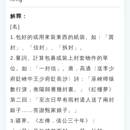
解釋：
[名]
1.包好的或用來裝東西的紙袋。如：「賞
封」、「信封」、「拆封」。
2.量詞。計算包裹或裝上封套物件的單
位。如：「一封信」。唐．高適〈送李少
府貶峽中王少府貶長沙〉詩：「巫峽啼猿
數行淚，衡陽歸雁幾封書。」《紅樓夢》
第二回：「至次日早有雨村遣人送了兩封
銀子……答謝甄家娘子。」
3.疆界。《左傳．僖公三十年》：