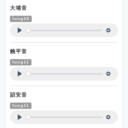
大埔音
fung33
Play
Settings
饒平音
fung11
Play
Settings
詔安音
fung11
Play
Settings