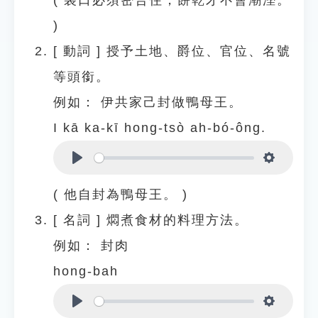
( 袋口必須密合住，餅乾才不會潮溼。
)
[
動詞
]
授予土地、爵位、官位、名號
等頭銜。
例如：
伊共家己封做鴨母王。
I kā ka-kī hong-tsò ah-bó-ông.
Play
Settings
( 他自封為鴨母王。 )
[
名詞
]
燜煮食材的料理方法。
例如：
封肉
hong-bah