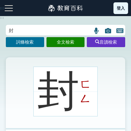
跳
登入
:::
到
主
:::
要
內
語
圖
開
容
注音索引圖示
筆畫索引圖示
部首索引表圖示
言
片
啟
詞條檢索
全文檢索
音讀檢索
搜
搜
鍵
尋
尋
盤
圖
圖
圖
示
示
示
封
ㄈ
網站導覽
ㄥ
生字詞彙表
成語故事