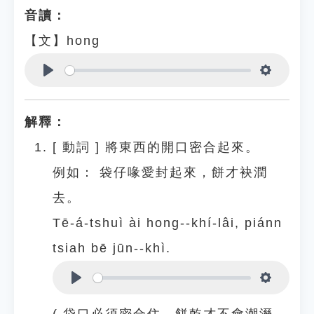
音讀：
【文】hong
Play
Settings
解釋：
[
動詞
]
將東西的開口密合起來。
例如：
袋仔喙愛封起來，餅才袂潤
去。
Tē-á-tshuì ài hong--khí-lâi, piánn
tsiah bē jūn--khì.
Play
Settings