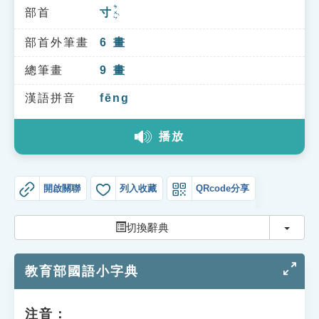
索引選單
ㄘㄨㄣˋ
部首
寸
知識索引
部首外筆畫
6
畫
單字索引
總筆畫
9
畫
生命大百科索引
漢語拼音
fēng
遊戲專區
播放
教學應用
開啟關聯
列入收藏
QRcode分享
貓頭鷹博士
切換
切換辭典
教育部國語小字典
注音：