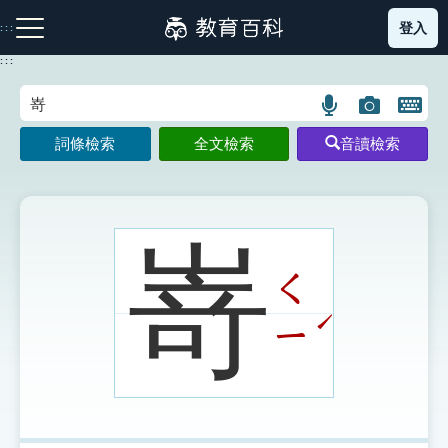
跳
登入
:::
到
主
:::
要
內
語
圖
開
容
注音索引圖示
筆畫索引圖示
部首索引表圖示
言
片
啟
詞條檢索
全文檢索
音讀檢索
搜
搜
鍵
尋
尋
盤
圖
圖
圖
示
示
示
嵜
ㄑ
網站導覽
ˊ
ㄧ
生字詞彙表
成語故事