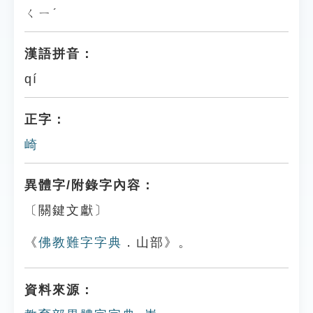
ㄑㄧˊ
漢語拼音：
qí
正字：
崎
異體字/附錄字內容：
〔關鍵文獻〕
《
佛教難字字典
．山部》。
資料來源：