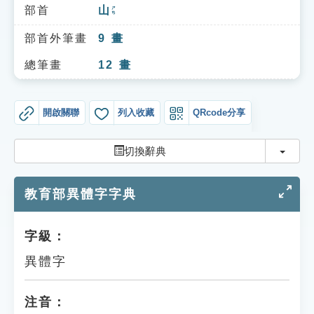
索引選單
部首
山
ㄕㄢ
知識索引
部首外筆畫
9
畫
單字索引
總筆畫
12
畫
生命大百科索引
開啟關聯
列入收藏
QRcode分享
遊戲專區
切換
切換辭典
教學應用
教育部異體字字典
貓頭鷹博士
字級：
異體字
注音：