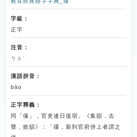
教育部異體字字典_忁
字級：
正字
注音：
ㄅㄠˋ
漢語拼音：
bào
正字釋義：
同「儤」，官吏連日值宿。《集韻．去
聲．效韻》：「忁，新到官府併上者謂之