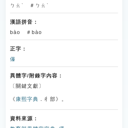
ㄅㄠˋ ＃ㄅㄠˋ
漢語拼音：
bào ＃bào
正字：
儤
異體字/附錄字內容：
〔關鍵文獻〕
《
康熙字典
．彳部》。
資料來源：