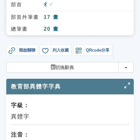
索引選單
部首
彳
ㄔˋ
知識索引
部首外筆畫
17
畫
單字索引
總筆畫
20
畫
生命大百科索引
開啟關聯
列入收藏
QRcode分享
遊戲專區
切換
切換辭典
教學應用
教育部異體字字典
貓頭鷹博士
字級：
異體字
注音：