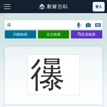
跳
登入
:::
到
主
:::
要
內
語
圖
開
容
注音索引圖示
筆畫索引圖示
部首索引表圖示
言
片
啟
詞條檢索
全文檢索
音讀檢索
搜
搜
鍵
尋
尋
盤
圖
圖
圖
示
示
示
忁
網站導覽
生字詞彙表
成語故事