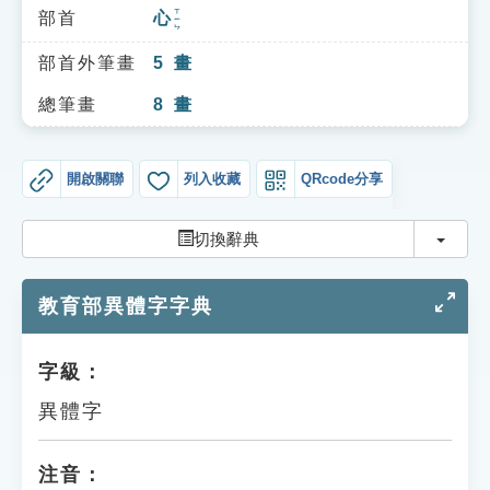
索引選單
ㄒㄧㄣ
部首
心
知識索引
部首外筆畫
5
畫
單字索引
總筆畫
8
畫
生命大百科索引
開啟關聯
列入收藏
QRcode分享
遊戲專區
切換
切換辭典
教學應用
教育部異體字字典
貓頭鷹博士
字級：
異體字
注音：