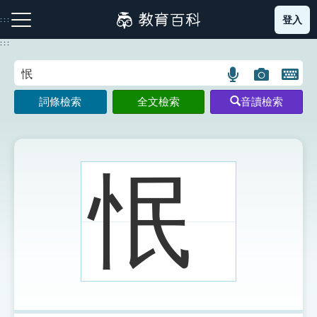
跳
登入
:::
到
主
:::
要
內
語
圖
開
容
注音索引圖示
筆畫索引圖示
部首索引表圖示
言
片
啟
詞條檢索
全文檢索
音讀檢索
搜
搜
鍵
尋
尋
盤
圖
圖
圖
示
示
示
怋
網站導覽
生字詞彙表
成語故事