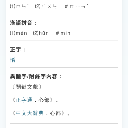
⑴ㄇㄣˋ ⑵ㄏㄨㄣ ＃ㄇㄧㄣˊ
漢語拼音：
⑴mèn ⑵hūn ＃mín
正字：
惛
異體字/附錄字內容：
〔關鍵文獻〕
《
正字通
．心部》。
《
中文大辭典
．心部》。