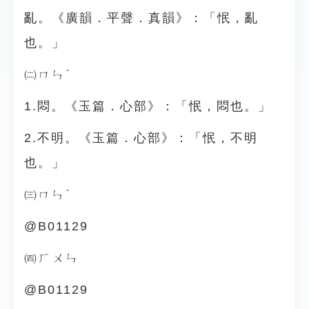
亂。《廣韻．平聲．真韻》：「怋，亂
也。」
㈡ㄇㄣˊ
1.悶。《玉篇．心部》：「怋，悶也。」
2.不明。《玉篇．心部》：「怋，不明
也。」
㈢ㄇㄣˋ
@B01129
㈣ㄏㄨㄣ
@B01129