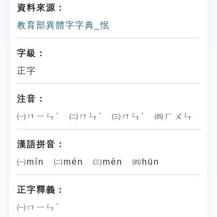
資料來源：
教育部異體字字典_怋
字級：
正字
注音：
㈠ㄇㄧㄣˊ ㈡ㄇㄣˊ ㈢ㄇㄣˋ ㈣ㄏㄨㄣ
漢語拼音：
㈠mín ㈡mén ㈢mèn ㈣hūn
正字釋義：
㈠ㄇㄧㄣˊ