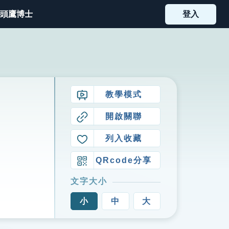
頭鷹博士
登入
教學模式
開啟關聯
列入收藏
QRcode分享
文字大小
小
中
大