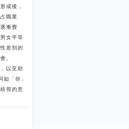
制形成後，
獨占職業
性逐漸覺
出男女平等
兩性差別的
社會。
，以至助
名詞如「你」
別歧視的意