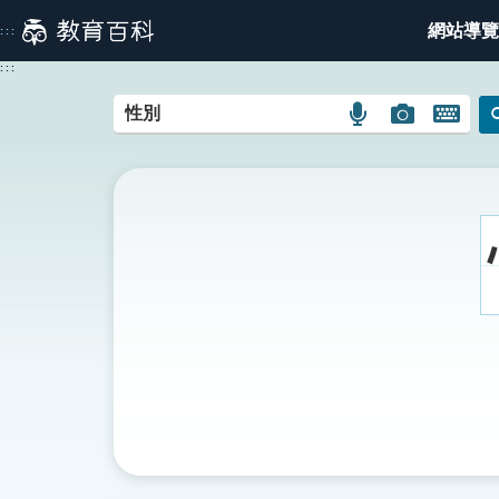
跳
網站導覽
:::
到
主
:::
要
內
語
圖
開
容
言
片
啟
搜
搜
鍵
尋
尋
盤
圖
圖
圖
示
示
示