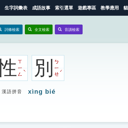
生字詞彙表
成語故事
索引選單
遊戲專區
教學應用
貓
詞條檢索
全文檢索
音讀檢索
性
別
ㄒ
ㄅ
ㄧ
ㄧ
ˋ
ˊ
ㄥ
ㄝ
xìng bié
漢語拼音