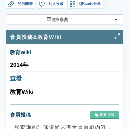
索引選單
開啟關聯
列入收藏
QRcode分享
知識索引
切換
切換辭典
單字索引
會員投稿&教育Wiki
生命大百科索引
教育Wiki
遊戲專區
2014年
教學應用
查看
貓頭鷹博士
教育Wiki
會員投稿
您查詢的詞條還尚未有會員貢獻內容，