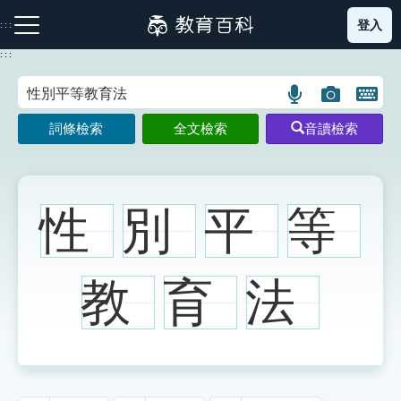
跳
登入
:::
到
主
:::
要
內
語
圖
開
容
注音索引圖示
筆畫索引圖示
部首索引表圖示
言
片
啟
詞條檢索
全文檢索
音讀檢索
搜
搜
鍵
尋
尋
盤
圖
圖
圖
示
示
示
性
別
平
等
網站導覽
教
育
法
生字詞彙表
成語故事