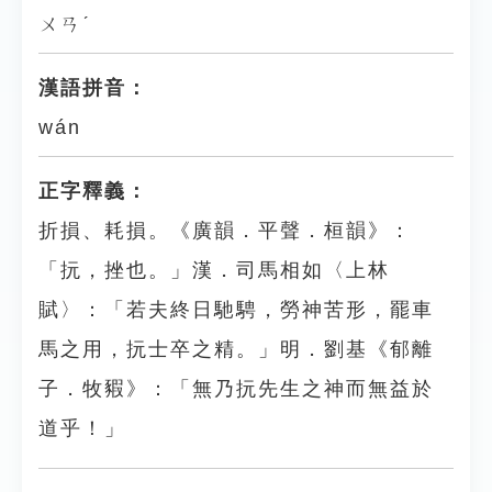
ㄨㄢˊ
漢語拼音：
wán
正字釋義：
折損、耗損。《廣韻．平聲．桓韻》：
「抏，挫也。」漢．司馬相如〈上林
賦〉：「若夫終日馳騁，勞神苦形，罷車
馬之用，抏士卒之精。」明．劉基《郁離
子．牧豭》：「無乃抏先生之神而無益於
道乎！」