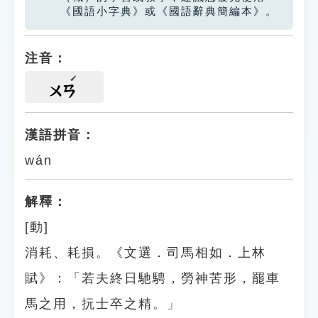
《國語小字典》或《國語辭典簡編本》。
注音：
ㄨㄢ
漢語拼音：
wán
解釋：
[動]
消耗、耗損。《文選．司馬相如．上林
賦》：「若夫終日馳騁，勞神苦形，罷車
馬之用，抏士卒之精。」