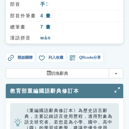
索引選單
部首
手
ㄕㄡˇ
知識索引
部首外筆畫
4
畫
單字索引
總筆畫
7
畫
生命大百科索引
漢語拼音
wán
遊戲專區
開啟關聯
列入收藏
QRcode分享
教學應用
切換
切換辭典
貓頭鷹博士
教育部重編國語辭典修訂本
《重編國語辭典修訂本》為歷史語言辭
典，主要記錄語言使用歷程，適用對象為
語文研究者。若您是為小學、國中、高中
（職）的學習或教學，建議您優先使用