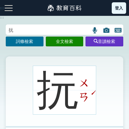
跳
登入
:::
到
主
:::
要
內
語
圖
開
容
注音索引圖示
筆畫索引圖示
部首索引表圖示
言
片
啟
詞條檢索
全文檢索
音讀檢索
搜
搜
鍵
尋
尋
盤
圖
圖
圖
示
示
示
抏
ㄨ
網站導覽
ˊ
ㄢ
生字詞彙表
成語故事