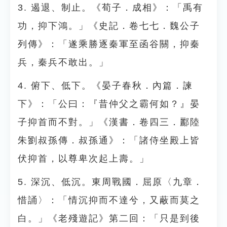
3. 遏退、制止。《荀子．成相》：「禹有
功，抑下鴻。」《史記．卷七七．魏公子
列傳》：「遂乘勝逐秦軍至函谷關，抑秦
兵，秦兵不敢出。」
4. 俯下、低下。《晏子春秋．內篇．諫
下》：「公曰：『昔仲父之霸何如？』晏
子抑首而不對。」《漢書．卷四三．酈陸
朱劉叔孫傳．叔孫通》：「諸侍坐殿上皆
伏抑首，以尊卑次起上壽。」
5. 深沉、低沉。東周戰國．屈原〈九章．
惜誦〉：「情沉抑而不達兮，又蔽而莫之
白。」《老殘遊記》第二回：「只是到後