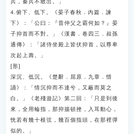
兵，秦兵不敢出。」
4.俯下、低下。《晏子春秋．內篇．諫
下》：「公曰：『昔仲父之霸何如？』晏
子抑首而不對。」《漢書．卷四三．叔孫
通傳》：「諸侍坐殿上皆伏抑首，以尊卑
次起上壽。」
[形]
深沉、低沉。《楚辭．屈原．九章．惜
誦》：「情沉抑而不達兮，又蔽而莫之
白。」《老殘遊記》第二回：「只是到後
來，全用輪指，那抑揚頓挫，入耳動心，
恍若有幾十根弦，幾百個指頭，在那裡彈
似的。」