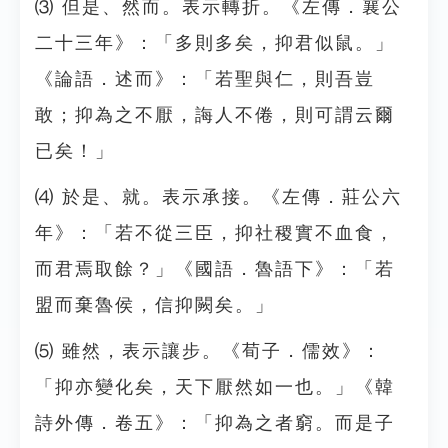
⑶ 但是、然而。表示轉折。《左傳．襄公
二十三年》：「多則多矣，抑君似鼠。」
《論語．述而》：「若聖與仁，則吾豈
敢；抑為之不厭，誨人不倦，則可謂云爾
已矣！」
⑷ 於是、就。表示承接。《左傳．莊公六
年》：「若不從三臣，抑社稷實不血食，
而君焉取餘？」《國語．魯語下》：「若
盟而棄魯侯，信抑闕矣。」
⑸ 雖然，表示讓步。《荀子．儒效》：
「抑亦變化矣，天下厭然如一也。」《韓
詩外傳．卷五》：「抑為之者窮。而是子