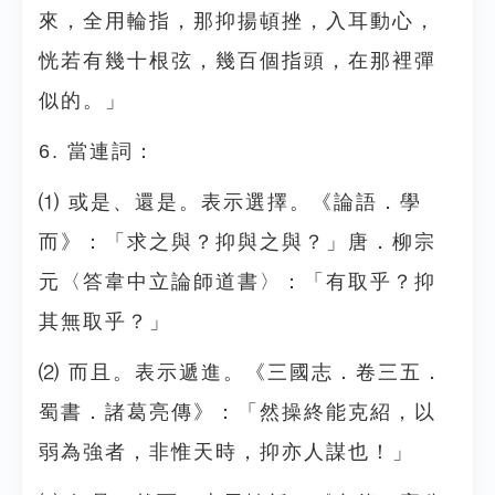
來，全用輪指，那抑揚頓挫，入耳動心，
恍若有幾十根弦，幾百個指頭，在那裡彈
似的。」
6. 當連詞：
⑴ 或是、還是。表示選擇。《論語．學
而》：「求之與？抑與之與？」唐．柳宗
元〈答韋中立論師道書〉：「有取乎？抑
其無取乎？」
⑵ 而且。表示遞進。《三國志．卷三五．
蜀書．諸葛亮傳》：「然操終能克紹，以
弱為強者，非惟天時，抑亦人謀也！」