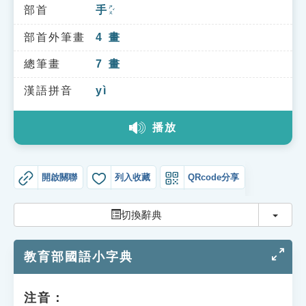
索引選單
部首
手
ㄕㄡˇ
知識索引
部首外筆畫
4
畫
單字索引
總筆畫
7
畫
生命大百科索引
漢語拼音
yì
播放
遊戲專區
教學應用
開啟關聯
列入收藏
QRcode分享
貓頭鷹博士
切換
切換辭典
教育部國語小字典
注音：