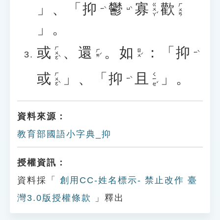
」、「
抑
鬱
寡
歡
ㄍㄨㄚˇ
ㄏㄨㄢ
ㄧˋ
ㄩˋ
」。
或
、
還
。
如
：「
抑
ㄏㄨㄛˋ
ㄏㄞˊ
ㄖㄨˊ
ㄧˋ
或
」、「
抑
且
」。
ㄏㄨㄛˋ
ㄑㄧㄝˇ
ㄧˋ
資料來源：
教育部國語小字典_抑
授權資訊：
資料採「
創用CC-姓名標示- 禁止改作 臺
灣3.0版授權條款
」釋出