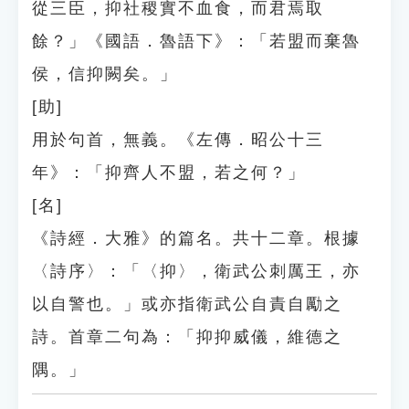
從三臣，抑社稷實不血食，而君焉取
餘？」《國語．魯語下》：「若盟而棄魯
侯，信抑闕矣。」
[助]
用於句首，無義。《左傳．昭公十三
年》：「抑齊人不盟，若之何？」
[名]
《詩經．大雅》的篇名。共十二章。根據
〈詩序〉：「〈抑〉，衛武公刺厲王，亦
以自警也。」或亦指衛武公自責自勵之
詩。首章二句為：「抑抑威儀，維德之
隅。」