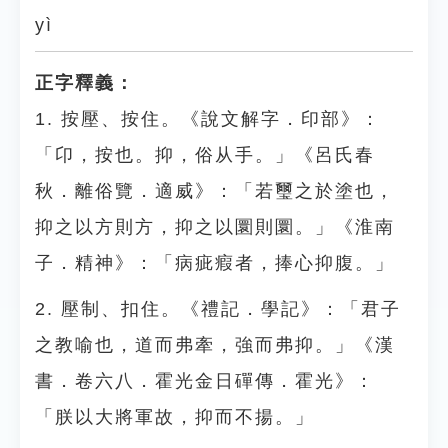
yì
正字釋義：
1. 按壓、按住。《說文解字．印部》：
「卬，按也。抑，俗从手。」《呂氏春
秋．離俗覽．適威》：「若璽之於塗也，
抑之以方則方，抑之以圜則圜。」《淮南
子．精神》：「病疵瘕者，捧心抑腹。」
2. 壓制、扣住。《禮記．學記》：「君子
之教喻也，道而弗牽，強而弗抑。」《漢
書．卷六八．霍光金日磾傳．霍光》：
「朕以大將軍故，抑而不揚。」