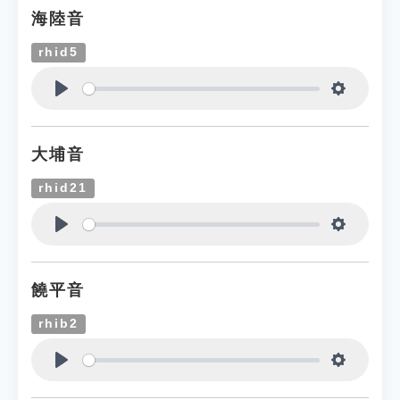
海陸音
rhid5
Play
Settings
大埔音
rhid21
Play
Settings
饒平音
rhib2
Play
Settings