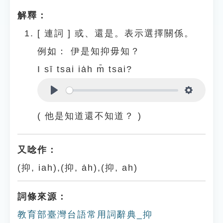
解釋：
[
連詞
]
或、還是。表示選擇關係。
例如：
伊是知抑毋知？
I sī tsai ia̍h m̄ tsai?
Play
Settings
( 他是知道還不知道？ )
又唸作：
(抑, iah),(抑, a̍h),(抑, ah)
詞條來源：
教育部臺灣台語常用詞辭典_抑