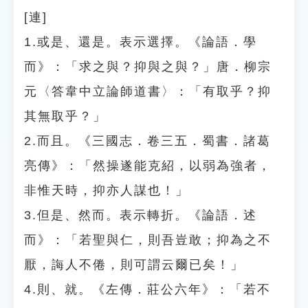
[連]
1.或是、還是。表示選擇。《論語．學
而》：「求之與？抑與之與？」唐．柳宗
元〈答韋中立論師道書〉：「有取乎？抑
其無取乎？」
2.而且。《三國志．卷三五．蜀書．諸葛
亮傳》：「然操遂能克紹，以弱為強者，
非惟天時，抑亦人謀也！」
3.但是、然而。表示轉折。《論語．述
而》：「若聖與仁，則吾豈敢；抑為之不
厭，誨人不倦，則可謂云爾已矣！」
4.則、就。《左傳．莊公六年》：「若不