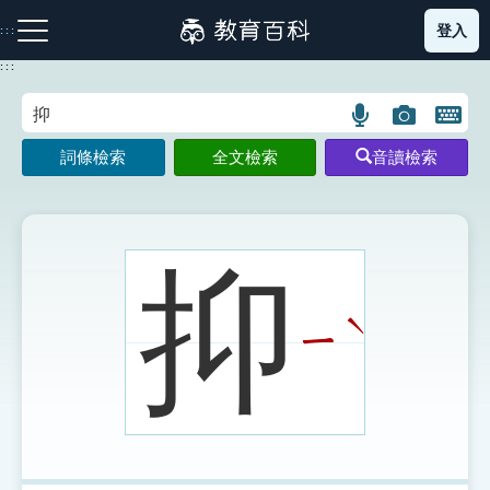
跳
登入
:::
到
主
:::
要
內
語
圖
開
容
注音索引圖示
筆畫索引圖示
部首索引表圖示
言
片
啟
詞條檢索
全文檢索
音讀檢索
搜
搜
鍵
尋
尋
盤
圖
圖
圖
示
示
示
抑
ˋ
ㄧ
網站導覽
生字詞彙表
成語故事