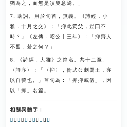
猶為之，而無是須臾怠焉。」
7. 助詞。用於句首，無義。《詩經．小
雅．十月之交》：「抑此黃父，豈曰不
時？」《左傳．昭公十三年》：「抑齊人
不盟，若之何？」
8. 《詩經．大雅》之篇名。共十二章。
〈詩序〉：「〈抑〉，衛武公刺厲王，亦
以自警也。」首句為：「抑抑威儀」，因
以「抑」名篇。
相關異體字：
𠨔
、
𢬃
、
𢫽
、
枊
、
𢮮
、
㧕