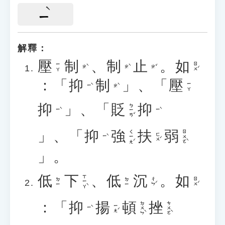
ㄧ
解釋：
壓
制
、
制
止
。
如
ㄖㄨˊ
ㄧㄚ
ㄓˋ
ㄓˋ
ㄓˇ
：「
抑
制
」、「
壓
ㄧㄚ
ㄧˋ
ㄓˋ
抑
」、「
貶
抑
ㄅㄧㄢˇ
ㄧˋ
ㄧˋ
」、「
抑
強
扶
弱
ㄑㄧㄤˊ
ㄖㄨㄛˋ
ㄈㄨˊ
ㄧˋ
」。
低
下
、
低
沉
。
如
ㄒㄧㄚˋ
ㄔㄣˊ
ㄖㄨˊ
ㄉㄧ
ㄉㄧ
：「
抑
揚
頓
挫
ㄉㄨㄣˋ
ㄘㄨㄛˋ
ㄧㄤˊ
ㄧˋ