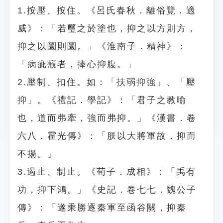
1.按壓、按住。《呂氏春秋．離俗覽．適
威》：「若璽之於塗也，抑之以方則方，
抑之以圜則圜。」《淮南子．精神》：
「病疵瘕者，捧心抑腹。」
2.壓制、扣住。如：「扶弱抑強」、「壓
抑」。《禮記．學記》：「君子之教喻
也，道而弗牽，強而弗抑。」《漢書．卷
六八．霍光傳》：「朕以大將軍故，抑而
不揚。」
3.遏止、制止。《荀子．成相》：「禹有
功，抑下鴻。」《史記．卷七七．魏公子
傳》：「遂乘勝逐秦軍至函谷關，抑秦