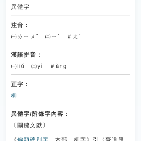
異體字
注音：
㈠ㄌㄧㄡˇ ㈡ㄧˋ ＃ㄤˋ
漢語拼音：
㈠liǔ ㈡yì ＃àng
正字：
柳
異體字/附錄字內容：
〔關鍵文獻〕
《
偏類碑別字
．木部．柳字》引〈齊道興