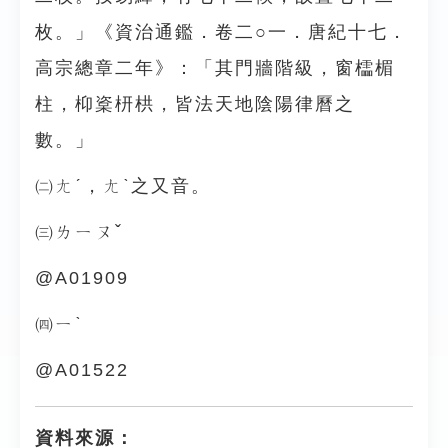
枚。」《資治通鑑．卷二○一．唐紀十七．
高宗總章二年》：「其門牆階級，窗櫺楣
柱，枊楶枅栱，皆法天地陰陽律曆之
數。」
㈡ㄤˊ，ㄤˋ之又音。
㈢ㄌㄧㄡˇ
@A01909
㈣ㄧˋ
@A01522
資料來源：