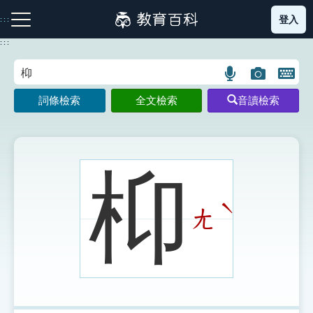
跳
登入
:::
到
主
:::
要
內
語
圖
開
容
注音索引圖示
筆畫索引圖示
部首索引表圖示
言
片
啟
詞條檢索
全文檢索
音讀檢索
搜
搜
鍵
尋
尋
盤
圖
圖
圖
示
示
示
枊
ˋ
ㄤ
網站導覽
生字詞彙表
成語故事