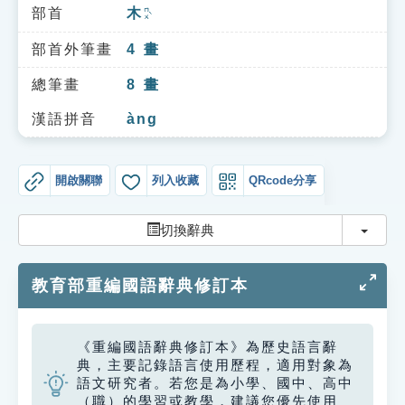
索引選單
部首
木
ㄇㄨˋ
知識索引
部首外筆畫
4
畫
單字索引
總筆畫
8
畫
生命大百科索引
漢語拼音
àng
遊戲專區
開啟關聯
列入收藏
QRcode分享
教學應用
切換
切換辭典
貓頭鷹博士
教育部重編國語辭典修訂本
《重編國語辭典修訂本》為歷史語言辭
典，主要記錄語言使用歷程，適用對象為
語文研究者。若您是為小學、國中、高中
（職）的學習或教學，建議您優先使用