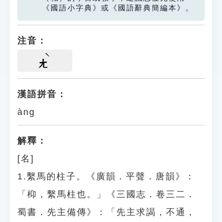
《國語小字典》或《國語辭典簡編本》。
注音：
ㄤ
漢語拼音：
àng
解釋：
[名]
1.繫馬的柱子。《廣韻．平聲．唐韻》：
「枊，繫馬柱也。」《三國志．卷三二．
蜀書．先主備傳》：「先主求謁，不通，