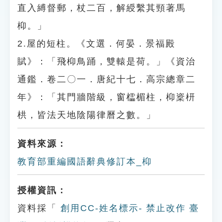
直入縛督郵，杖二百，解綬繫其頸著馬
枊。」
2.屋的短柱。《文選．何晏．景福殿
賦》：「飛枊鳥踊，雙轅是荷。」《資治
通鑑．卷二〇一．唐紀十七．高宗總章二
年》：「其門牆階級，窗櫺楣柱，枊楶枅
栱，皆法天地陰陽律曆之數。」
資料來源：
教育部重編國語辭典修訂本_枊
授權資訊：
資料採「
創用CC-姓名標示- 禁止改作 臺