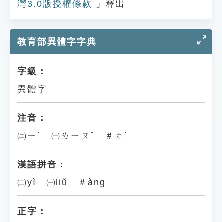
灣3.0版授權條款
」釋出
教育部異體字字典
字級：
異體字
注音：
㈡ㄧˋ ㈠ㄌㄧㄡˇ ＃ㄤˋ
漢語拼音：
㈡yì ㈠liǔ ＃àng
正字：