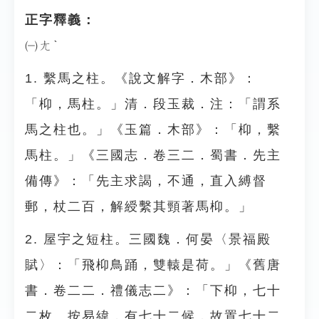
正字釋義：
㈠ㄤˋ
1. 繫馬之柱。《說文解字．木部》：
「枊，馬柱。」清．段玉裁．注：「謂系
馬之柱也。」《玉篇．木部》：「枊，繫
馬柱。」《三國志．卷三二．蜀書．先主
備傳》：「先主求謁，不通，直入縛督
郵，杖二百，解綬繫其頸著馬枊。」
2. 屋宇之短柱。三國魏．何晏〈景福殿
賦〉：「飛枊鳥踊，雙轅是荷。」《舊唐
書．卷二二．禮儀志二》：「下枊，七十
二枚。按易緯，有七十二候，故置七十二