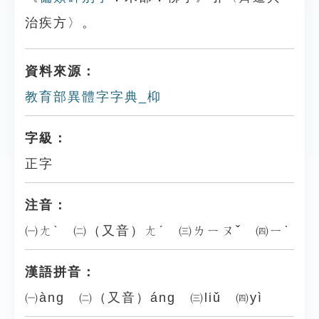
治疾方〉。
資料來源：
教育部異體字字典_枊
字級：
正字
注音：
㈠ㄤˋ ㈡（又音）ㄤˊ ㈢ㄌㄧㄡˇ ㈣ㄧˋ
漢語拼音：
㈠àng ㈡（又音）áng ㈢liǔ ㈣yì